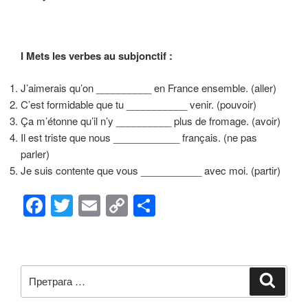
b
Li
o
n
o
k
I Mets les verbes au subjonctif :
k
J’aimerais qu’on __________ en France ensemble. (aller)
C’est formidable que tu ___________ venir. (pouvoir)
Ça m’étonne qu’il n’y __________ plus de fromage. (avoir)
Il est triste que nous ____________ français. (ne pas
parler)
Je suis contente que vous ___________ avec moi. (partir)
F
T
E
C
S
a
wi
m
o
h
c
tt
ail
p
ar
e
er
y
e
Претрага
Претр
b
Li
за: