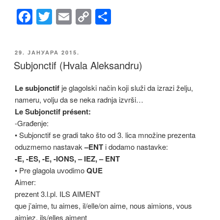
F
T
E
C
S
a
wi
m
o
h
c
tt
ail
p
ar
ОБЈАВЉЕНО
29. ЈАНУАРА 2015.
e
er
y
e
Subjonctif (Hvala Aleksandru)
b
Li
Le subjonctif
je glagolski način koji služi da izrazi želju,
o
n
nameru, volju da se neka radnja izvrši…
o
k
Le Subjonctif présent:
k
-Građenje:
• Subjonctif se gradi tako što od 3. lica množine prezenta
oduzmemo nastavak
–ENT
i dodamo nastavke:
-E, -ES, -E, -IONS, – IEZ, – ENT
• Pre glagola uvodimo
QUE
Aimer:
prezent 3.l.pl. ILS AIMENT
que j’aime, tu aimes, il/elle/on aime, nous aimions, vous
aimiez, ils/elles aiment