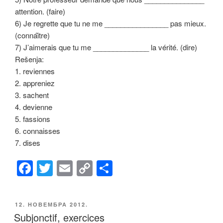
attention. (faire)
6) Je regrette que tu ne me ________________ pas mieux.
(connaȋtre)
7) J’aimerais que tu me ______________ la vérité. (dire)
Rešenja:
1. reviennes
2. appreniez
3. sachent
4. devienne
5. fassions
6. connaisses
7. dises
F
T
E
C
S
a
wi
m
o
h
c
tt
ail
p
ar
ОБЈАВЉЕНО
12. НОВЕМБРА 2012.
e
er
y
e
Subjonctif, exercices