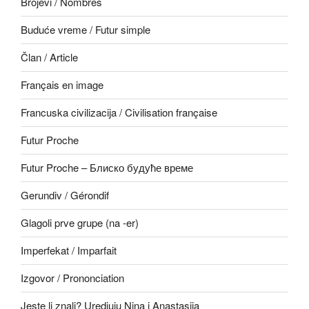
Brojevi / Nombres
Buduće vreme / Futur simple
Član / Article
Français en image
Francuska civilizacija / Civilisation française
Futur Proche
Futur Proche – Блиско будуће време
Gerundiv / Gérondif
Glagoli prve grupe (na -er)
Imperfekat / Imparfait
Izgovor / Prononciation
Jeste li znali? Uredjuju Nina i Anastasija