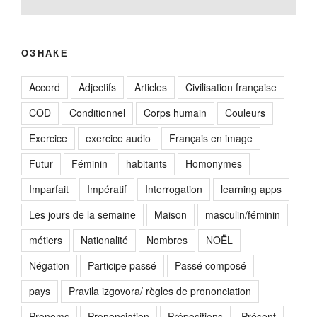
ОЗНАКЕ
Accord
Adjectifs
Articles
Civilisation française
COD
Conditionnel
Corps humain
Couleurs
Exercice
exercice audio
Français en image
Futur
Féminin
habitants
Homonymes
Imparfait
Impératif
Interrogation
learning apps
Les jours de la semaine
Maison
masculin/féminin
métiers
Nationalité
Nombres
NOËL
Négation
Participe passé
Passé composé
pays
Pravila izgovora/ règles de prononciation
Pronoms
Prononciation
Prépositions
Présent