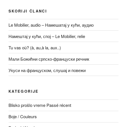
o
n
o
k
SKORIJI ČLANCI
k
Le Mobilier, audio – Намешатај у кући, аудио
Намештај у кући, спој – Le Mobilier, relie
Tu vas où? (à, au,à la, aux..)
Мали Божићни српско-француски речник
Укуси на француском, слушај и повежи
KATEGORIJE
Blisko prošlo vreme Passé récent
Boje / Couleurs