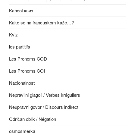
Kahoot квиз
Kako se na francuskom kaže…?
Kviz
les partitifs
Les Pronoms COD
Les Pronoms COI
Nacionalnost
Nepravilni glagoli / Verbes irréguliers
Neupravni govor / Discours indirect
Odričan oblik / Négation
osmosmerka