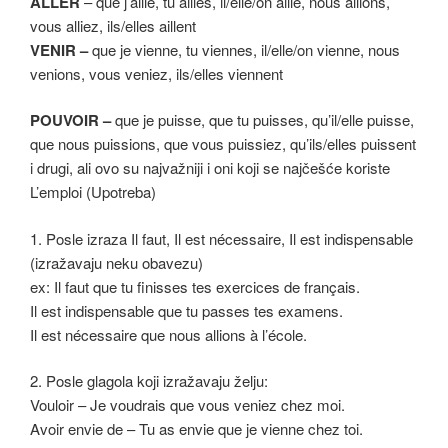
ALLER
– que j’aille, tu ailles, il/elle/on aille, nous allions,
vous alliez, ils/elles aillent
VENIR –
que je vienne, tu viennes, il/elle/on vienne, nous
venions, vous veniez, ils/elles viennent
POUVOIR –
que je puisse, que tu puisses, qu’il/elle puisse,
que nous puissions, que vous puissiez, qu’ils/elles puissent
i drugi, ali ovo su najvažniji i oni koji se najčešće koriste
L’emploi (Upotreba)
1. Posle izraza Il faut, Il est nécessaire, Il est indispensable
(izražavaju neku obavezu)
ex: Il faut que tu finisses tes exercices de français.
Il est indispensable que tu passes tes examens.
Il est nécessaire que nous allions à l’école.
2. Posle glagola koji izražavaju želju:
Vouloir – Je voudrais que vous veniez chez moi.
Avoir envie de – Tu as envie que je vienne chez toi.