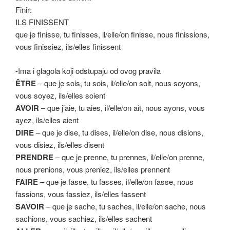
Finir:
ILS FINISSENT
que je finisse, tu finisses, il/elle/on finisse, nous finissions,
vous finissiez, ils/elles finissent
-Ima i glagola koji odstupaju od ovog pravila
ÊTRE
– que je sois, tu sois, il/elle/on soit, nous soyons,
vous soyez, ils/elles soient
AVOIR
– que j’aie, tu aies, il/elle/on ait, nous ayons, vous
ayez, ils/elles aient
DIRE
– que je dise, tu dises, il/elle/on dise, nous disions,
vous disiez, ils/elles disent
PRENDRE
– que je prenne, tu prennes, il/elle/on prenne,
nous prenions, vous preniez, ils/elles prennent
FAIRE
– que je fasse, tu fasses, il/elle/on fasse, nous
fassions, vous fassiez, ils/elles fassent
SAVOIR
– que je sache, tu saches, il/elle/on sache, nous
sachions, vous sachiez, ils/elles sachent