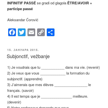
INFINITIF PASSÉ
se gradi od glagola
ÊTRE/AVOIR +
participe passé
Aleksandar Ćorović
F
T
E
C
S
a
wi
m
o
h
c
tt
ail
p
ar
ОБЈАВЉЕНО
15. ЈАНУАРА 2015.
e
er
y
e
Subjonctif, vežbanje
b
Li
1) Je voudrais que tu ____________ dans ma vie. (revenir)
o
n
2) Je veux que vous _____________ la formation du
o
k
subjonctif. (apprendre)
k
3) J’aimerais que mes élèves _________________ le
français. (savoir)
4) Il est temps que je ________________ meilleure.
(devenir)
5) Notre professeur demande que nous _______________