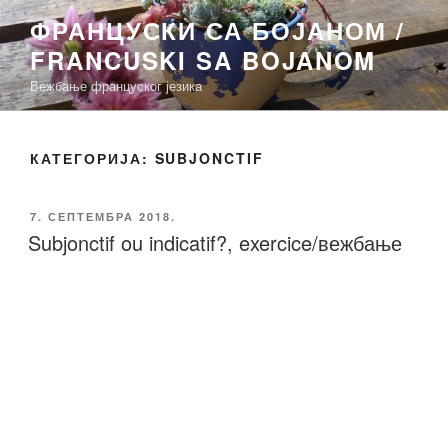
Скочи
ФРАНЦУСКИ СА БОЈАНОМ /
на
FRANCUSKI SA BOJANOM
садржај
Вежбање француског језика
КАТЕГОРИЈА:
SUBJONCTIF
ОБЈАВЉЕНО
7. СЕПТЕМБРА 2018.
Subjonctif ou indicatif?, exercice/вежбање