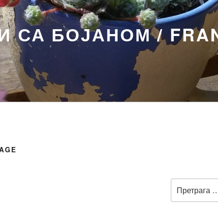
 СА БОЈАНОМ / FRA
MAGE
Претрага
за: