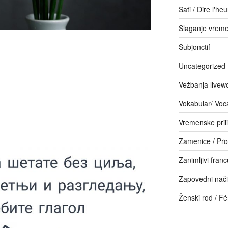
Sati / Dire l'he
Slaganje vrem
Subjonctif
Uncategorized
Vežbanja livew
Vokabular/ Voc
Vremenske pril
Zamenice / Pr
Zanimljivi franc
Zapovedni način
Ženski rod / F