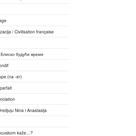
age
zacija / Civilisation française
– Блиско будуће време
ondif
upe (na -er)
parfait
nciation
Uredjuju Nina i Anastasija
ancuskom kaže…?