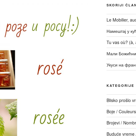
SKORIJI ČLA
Le Mobilier, a
Намештај у кући
Tu vas où? (à, a
Мали Божићни
Укуси на фран
KATEGORIJE
Blisko prošlo 
Boje / Couleurs
Brojevi / Nomb
Buduće vreme /