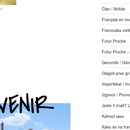
Član / Article
Français en im
Francuska civili
Futur Proche
Futur Proche 
Gerundiv / Gér
Glagoli prve gr
Imperfekat / Im
Izgovor / Prono
Jeste li znali? 
Kahoot квиз
Kako se na fr