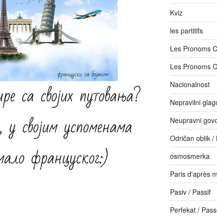
Kviz
les partitifs
Les Pronoms 
Les Pronoms 
Nacionalnost
Nepravilni glago
Neupravni govor
Odričan oblik /
osmosmerka
Paris d'après m
Pasiv / Passif
Perfekat / Pas