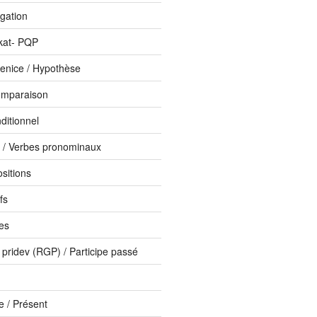
ogation
kat- PQP
enice / Hypothèse
omparaison
ditionnel
i / Verbes pronominaux
ositions
fs
bes
 pridev (RGP) / Participe passé
 / Présent