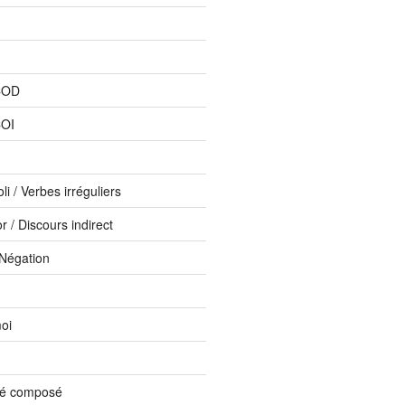
COD
COI
li / Verbes irréguliers
 / Discours indirect
 Négation
oi
sé composé