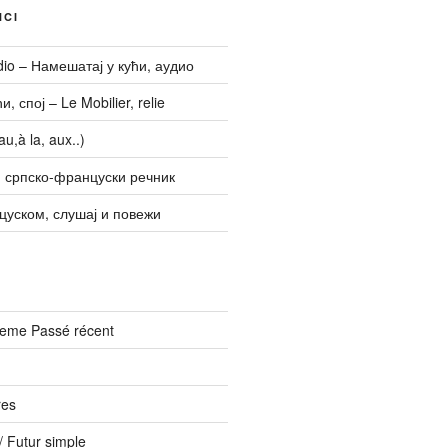
NCI
udio – Намешатај у кући, аудио
, спој – Le Mobilier, relie
u,à la, aux..)
 српско-француски речник
цуском, слушај и повежи
vreme Passé récent
res
 Futur simple