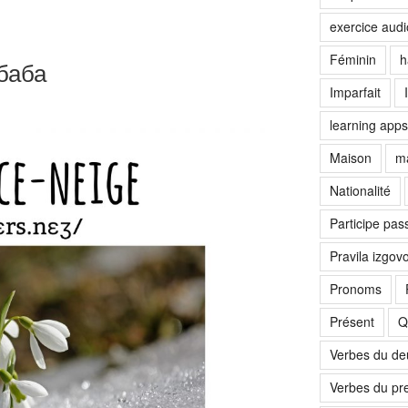
exercice audi
Féminin
h
баба
Imparfait
learning apps
Maison
ma
Nationalité
Participe pas
Pravila izgov
Pronoms
Présent
Q
Verbes du d
Verbes du pr