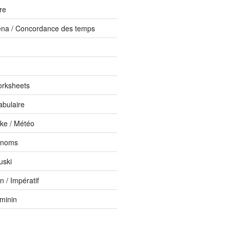
ure
ena / Concordance des temps
orksheets
abulaire
ike / Météo
onoms
uski
 / Impératif
éminin