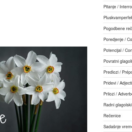
Pitanje / Interr
Pluskvamperfe
Pogodbene reč
Poredjenje / C
Potencijal / Con
Povratni glagol
Predlozi / Prép
Pridevi / Adjecti
Prilozi / Adver
Radni glagolski
Rečenice
Sadašnje vreme