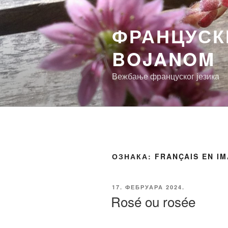
Скочи
на
ФРАНЦУСКИ
садржај
BOJANOM
Вежбање француског језика
ОЗНАКА:
FRANÇAIS EN I
ОБЈАВЉЕНО
17. ФЕБРУАРА 2024.
Rosé ou rosée