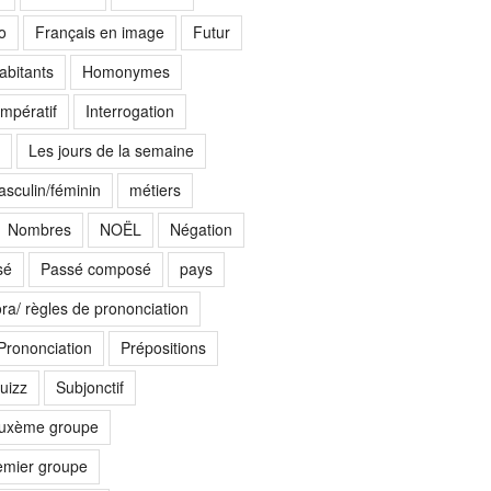
o
Français en image
Futur
abitants
Homonymes
Impératif
Interrogation
Les jours de la semaine
sculin/féminin
métiers
Nombres
NOËL
Négation
sé
Passé composé
pays
ora/ règles de prononciation
Prononciation
Prépositions
uizz
Subjonctif
euxème groupe
emier groupe