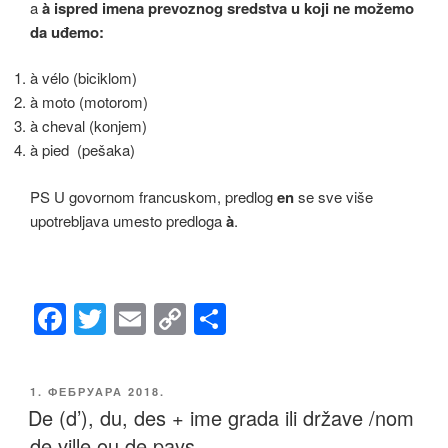
a
à
ispred imena prevoznog sredstva u koji ne možemo
da uđemo:
à vélo (biciklom)
à moto (motorom)
à cheval (konjem)
à pied (pešaka)
PS U govornom francuskom, predlog
en
se sve više
upotrebljava umesto predloga
à
.
F
T
E
C
S
a
wi
m
o
h
c
tt
ail
p
ar
ОБЈАВЉЕНО
1. ФЕБРУАРА 2018.
e
er
y
e
De (d’), du, des + ime grada ili države /nom
b
Li
de ville ou de pays