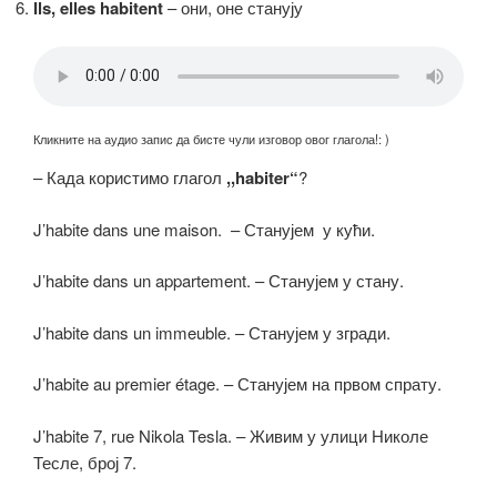
Ils, elles habitent
– они, оне станују
Кликните на аудио запис да бисте чули изговор овог глагола!: )
– Када користимо глагол
,,habiter“
?
J’habite dans une maison. – Станујем у кући.
J’habite dans un appartement. – Станујем у стану.
J’habite dans un immeuble. – Станујем у згради.
J’habite au premier étage. – Станујем на првом спрату.
J’habite 7, rue Nikola Tesla. – Живим у улици Николе
Тесле, број 7.