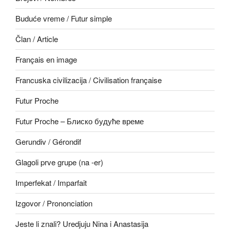
Buduće vreme / Futur simple
Član / Article
Français en image
Francuska civilizacija / Civilisation française
Futur Proche
Futur Proche – Блиско будуће време
Gerundiv / Gérondif
Glagoli prve grupe (na -er)
Imperfekat / Imparfait
Izgovor / Prononciation
Jeste li znali? Uredjuju Nina i Anastasija