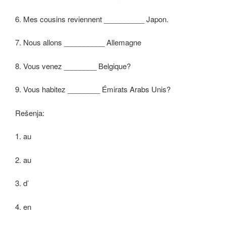
6. Mes cousins reviennent __________ Japon.
7. Nous allons __________ Allemagne
8. Vous venez ________ Belgique?
9. Vous habitez ________ Émirats Arabs Unis?
Rešenja:
1. au
2. au
3. d’
4. en