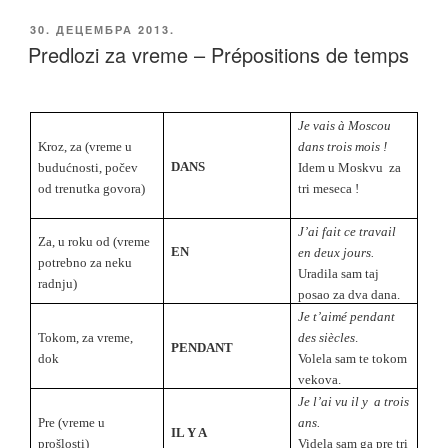
c
tt
ail
p
ar
ОБЈАВЉЕНО
30. ДЕЦЕМБРА 2013.
e
er
y
e
Predlozi za vreme – Prépositions de temps
b
Li
o
n
Je vais à Moscou
o
k
Kroz, za (vreme u
dans trois mois !
k
DANS
budućnosti, počev
Idem u Moskvu za
od trenutka govora)
tri meseca !
J’ai fait ce travail
Za, u roku od
(
vreme
EN
en deux jours.
potrebno za neku
Uradila sam taj
radnju)
posao za dva dana.
Je t’aimé pendant
Tokom, za vreme,
des siècles
.
PENDANT
dok
Volela sam te tokom
vekova.
Je l’ai vu il y a trois
Pre (vreme u
ans.
IL Y A
prošlosti)
Videla sam ga pre tri