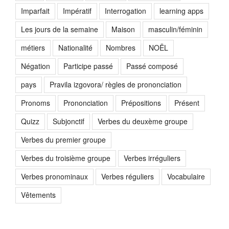
Imparfait
Impératif
Interrogation
learning apps
Les jours de la semaine
Maison
masculin/féminin
métiers
Nationalité
Nombres
NOËL
Négation
Participe passé
Passé composé
pays
Pravila izgovora/ règles de prononciation
Pronoms
Prononciation
Prépositions
Présent
Quizz
Subjonctif
Verbes du deuxème groupe
Verbes du premier groupe
Verbes du troisième groupe
Verbes irréguliers
Verbes pronominaux
Verbes réguliers
Vocabulaire
Vêtements