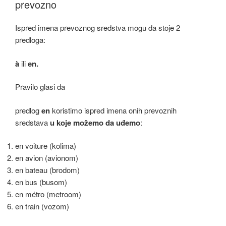
b
Li
prevozno
o
n
Ispred imena prevoznog sredstva mogu da stoje 2
o
k
predloga:
k
à
ili
en.
Pravilo glasi da
predlog
en
koristimo ispred imena onih prevoznih
sredstava
u koje
možemo da uđemo
:
en voiture (kolima)
en avion (avionom)
en bateau (brodom)
en bus (busom)
en métro (metroom)
en train (vozom)