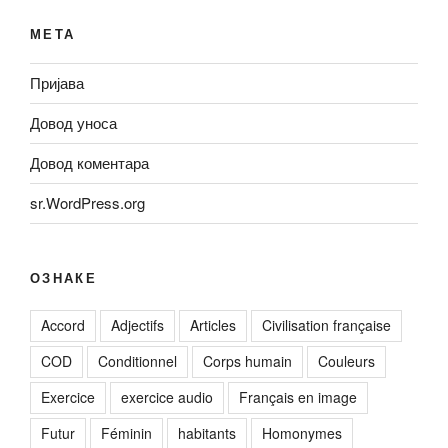
МЕТА
Пријава
Довод уноса
Довод коментара
sr.WordPress.org
ОЗНАКЕ
Accord
Adjectifs
Articles
Civilisation française
COD
Conditionnel
Corps humain
Couleurs
Exercice
exercice audio
Français en image
Futur
Féminin
habitants
Homonymes