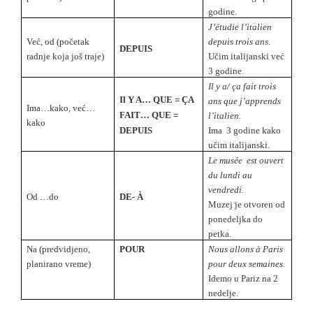
godine.
J’étudie l’italien
Ve
ć, od (početak
depuis trois ans.
DEPUIS
radnje koja još traje)
Učim italijanski već
3 godine.
Il y a/ ça fait trois
Il Y A… QUE = ÇA
ans que j’apprends
Ima…kako, već…
FAIT… QUE =
l’italien.
kako
DEPUIS
Ima 3 godine kako
učim italijanski.
Le musée est ouvert
du lundi au
vendredi.
Od …do
DE- À
Muzej je otvoren od
ponedeljka do
petka.
Na
(predvidjeno,
POUR
Nous allons à Paris
planirano vreme)
pour deux semaines.
Idemo u Pariz na 2
nedelje.