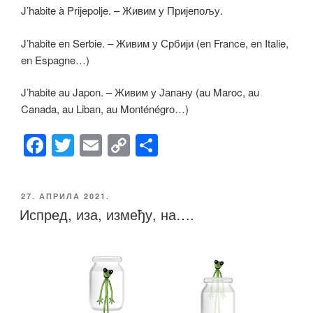
J’habite à Prijepolje. – Живим у Пријепољу.
J’habite en Serbie. – Живим у Србији (en France, en Italie,
en Espagne…)
J’habite au Japon. – Живим у Јапану (au Maroc, au
Canada, au Liban, au Monténégro…)
F
T
E
C
S
a
wi
m
o
h
c
tt
ail
p
ar
ОБЈАВЉЕНО
27. АПРИЛА 2021.
e
er
y
e
Испред, иза, између, на….
b
Li
o
n
o
k
k