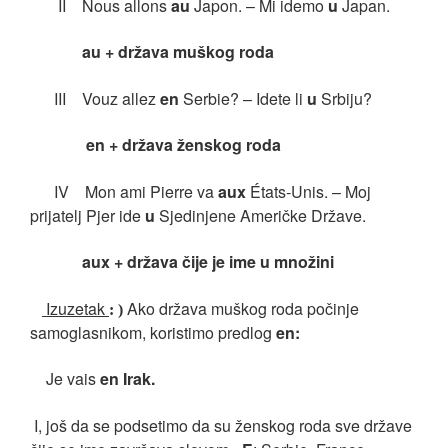
II Nous allons
au
Japon. – Mi idemo
u
Japan.
au + država muškog roda
III Vouz allez
en
Serbie? – Idete li
u
Srbiju?
en + država ženskog roda
IV Mon ami Pierre va
aux
É
tats-Unis. – Moj
prijatelj Pjer ide
u
Sjedinjene Američke Države.
aux + država čije je ime u množini
Izuzetak
Ako država muškog roda počinje
: )
samoglasnikom, koristimo predlog
en:
Je vais
en Irak.
I, još da se podsetimo da su ženskog roda sve države