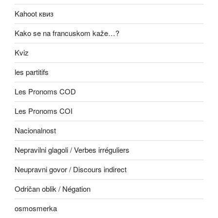
Kahoot квиз
Kako se na francuskom kaže…?
Kviz
les partitifs
Les Pronoms COD
Les Pronoms COI
Nacionalnost
Nepravilni glagoli / Verbes irréguliers
Neupravni govor / Discours indirect
Odričan oblik / Négation
osmosmerka