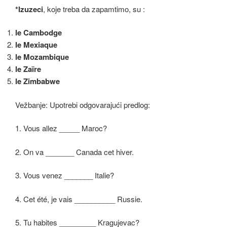
*Izuzeci
, koje treba da zapamtimo, su :
le Cambodge
le Mexiaque
le Mozambique
le Zaïre
le Zimbabwe
Vežbanje: Upotrebi odgovarajući predlog:
1. Vous allez _____ Maroc?
2. On va _______ Canada cet hiver.
3. Vous venez _______ Italie?
4. Cet été, je vais __________ Russie.
5. Tu habites _________ Kragujevac?