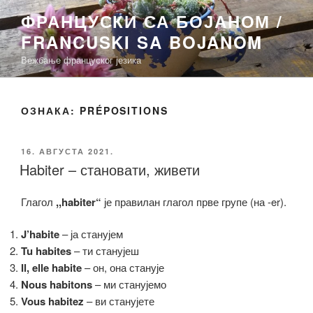
Скочи
ФРАНЦУСКИ СА БОЈАНОМ /
на
FRANCUSKI SA BOJANOM
садржај
Вежбање француског језика
ОЗНАКА:
PRÉPOSITIONS
ОБЈАВЉЕНО
16. АВГУСТА 2021.
Habiter – становати, живети
Глагол
,,habiter“
је правилан глагол прве групе (на -er).
J’habite
– ја станујем
Tu habites
– ти станујеш
Il, elle habite
– он, она станује
Nous habitons
– ми станујемо
Vous habitez
– ви станујете