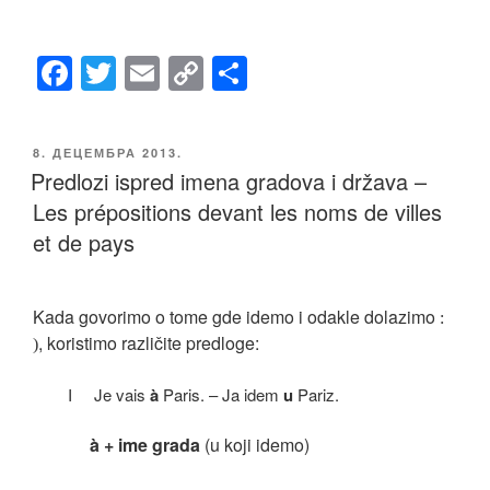
F
T
E
C
S
a
wi
m
o
h
c
tt
ail
p
ar
ОБЈАВЉЕНО
8. ДЕЦЕМБРА 2013.
e
er
y
e
Predlozi ispred imena gradova i država –
b
Li
Les prépositions devant les noms de villes
o
n
et de pays
o
k
k
Kada govorimo o tome gde idemo i odakle dolazimo
:
, koristimo različite predloge:
)
I Je vais
à
Paris. – Ja idem
u
Pariz.
à + ime grada
(u koji idemo)