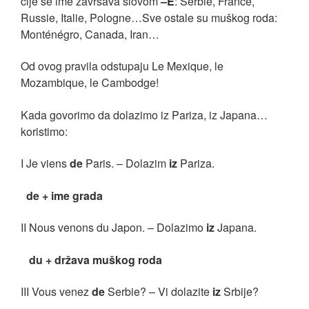
čije se ime završava slovom
–E
: Serbie, France,
Russie, Italie, Pologne…Sve ostale su muškog roda:
Monténégro, Canada, Iran…
Od ovog pravila odstupaju Le Mexique, le
Mozambique, le Cambodge!
Kada govorimo da dolazimo iz Pariza, iz Japana…
koristimo:
I Je viens
de
Paris. – Dolazim
iz
Pariza.
de + ime grada
II Nous venons du Japon. – Dolazimo
iz
Japana.
du + država muškog roda
III Vous venez
de
Serbie? – Vi dolazite
iz
Srbije?