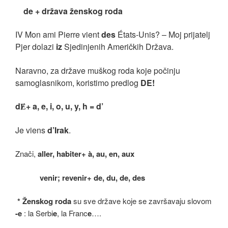
de + država ženskog roda
IV Mon ami Pierre vient
des
É
tats-Unis? – Moj prijatelj
Pjer dolazi
iz
Sjedinjenih Američkih Država.
Naravno, za države muškog roda koje počinju
samoglasnikom, koristimo predlog
DE!
d
+ a, e, i, o, u, y, h = d’
Ɇ
Je viens
d
’Irak
.
Znači,
aller, habiter+ à, au, en, aux
venir; revenir+ de, du, de, des
* Ženskog roda
su sve države koje se završavaju slovom
-e
: la Serbi
e
, la Franc
e
….