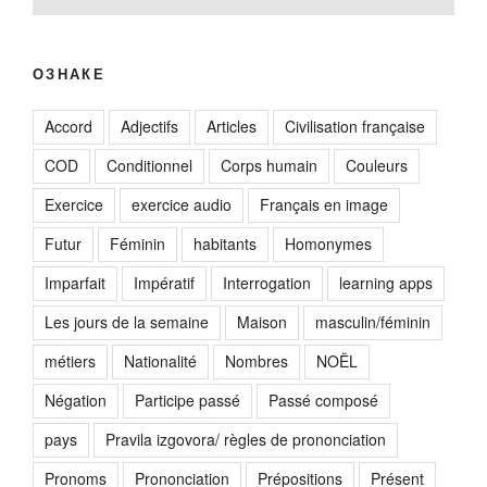
ОЗНАКЕ
Accord
Adjectifs
Articles
Civilisation française
COD
Conditionnel
Corps humain
Couleurs
Exercice
exercice audio
Français en image
Futur
Féminin
habitants
Homonymes
Imparfait
Impératif
Interrogation
learning apps
Les jours de la semaine
Maison
masculin/féminin
métiers
Nationalité
Nombres
NOËL
Négation
Participe passé
Passé composé
pays
Pravila izgovora/ règles de prononciation
Pronoms
Prononciation
Prépositions
Présent