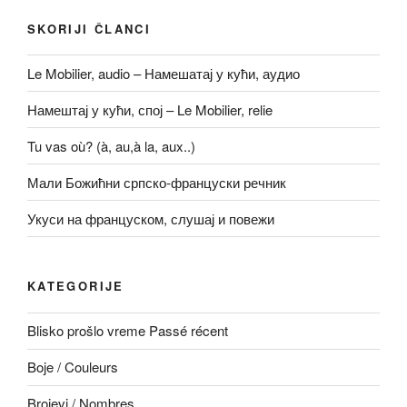
o
n
o
k
SKORIJI ČLANCI
k
Le Mobilier, audio – Намешатај у кући, аудио
Намештај у кући, спој – Le Mobilier, relie
Tu vas où? (à, au,à la, aux..)
Мали Божићни српско-француски речник
Укуси на француском, слушај и повежи
KATEGORIJE
Blisko prošlo vreme Passé récent
Boje / Couleurs
Brojevi / Nombres