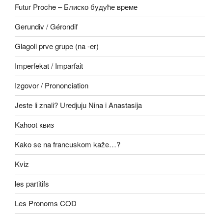
Futur Proche – Блиско будуће време
Gerundiv / Gérondif
Glagoli prve grupe (na -er)
Imperfekat / Imparfait
Izgovor / Prononciation
Jeste li znali? Uredjuju Nina i Anastasija
Kahoot квиз
Kako se na francuskom kaže…?
Kviz
les partitifs
Les Pronoms COD