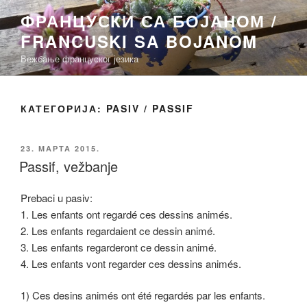
Скочи
ФРАНЦУСКИ СА БОЈАНОМ /
на
FRANCUSKI SA BOJANOM
садржај
Вежбање француског језика
КАТЕГОРИЈА:
PASIV / PASSIF
ОБЈАВЉЕНО
23. МАРТА 2015.
Passif, vežbanje
Prebaci u pasiv:
1. Les enfants ont regardé ces dessins animés.
2. Les enfants regardaient ce dessin animé.
3. Les enfants regarderont ce dessin animé.
4. Les enfants vont regarder ces dessins animés.
1) Ces desins animés ont été regardés par les enfants.