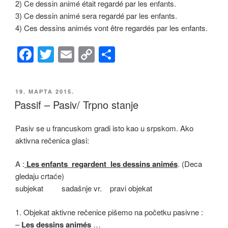
2) Ce dessin animé était regardé par les enfants.
3) Ce dessin animé sera regardé par les enfants.
4) Ces dessins animés vont être regardés par les enfants.
F
T
E
C
S
a
wi
m
o
h
c
tt
ail
p
ar
ОБЈАВЉЕНО
19. МАРТА 2015.
e
er
y
e
Passif – Pasiv/ Trpno stanje
b
Li
Pasiv se u francuskom gradi isto kao u srpskom. Ako
o
n
aktivna rečenica glasi:
o
k
k
A :
Les enfants regardent les dessins animés
. (Deca
gledaju crtaće)
subjekat sadašnje vr. pravi objekat
1. Objekat aktivne rečenice pišemo na početku pasivne :
–
Les dessins animés
…