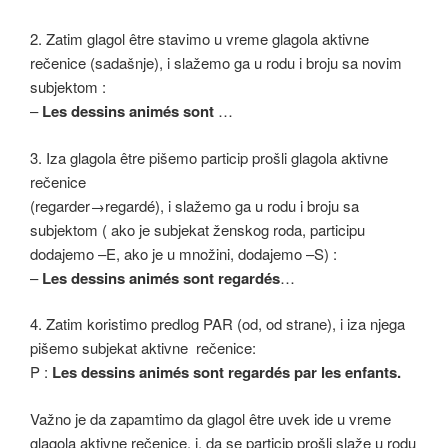
2. Zatim glagol être stavimo u vreme glagola aktivne
rečenice (sadašnje), i slažemo ga u rodu i broju sa novim
subjektom :
–
Les dessins animés sont
…
3. Iza glagola être pišemo particip prošli glagola aktivne
rečenice
(regarder→regardé), i slažemo ga u rodu i broju sa
subjektom ( ako je subjekat ženskog roda, participu
dodajemo –E, ako je u množini, dodajemo –S) :
–
Les dessins animés sont regardés
…
4. Zatim koristimo predlog PAR (od, od strane), i iza njega
pišemo subjekat aktivne rečenice:
P :
Les dessins animés sont regardés par les enfants.
Važno je da zapamtimo da glagol être uvek ide u vreme
glagola aktivne rečenice, i, da se particip prošli slaže u rodu