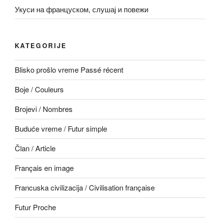
Укуси на француском, слушај и повежи
KATEGORIJE
Blisko prošlo vreme Passé récent
Boje / Couleurs
Brojevi / Nombres
Buduće vreme / Futur simple
Član / Article
Français en image
Francuska civilizacija / Civilisation française
Futur Proche