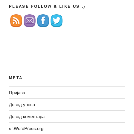
PLEASE FOLLOW & LIKE US :)
МЕТА
Пријава
Довод уноса
Довод коментара
sr.WordPress.org