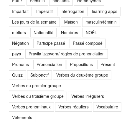
Futur
Féminin
habitants
Homonymes
Imparfait
Impératif
Interrogation
learning apps
Les jours de la semaine
Maison
masculin/féminin
métiers
Nationalité
Nombres
NOËL
Négation
Participe passé
Passé composé
pays
Pravila izgovora/ règles de prononciation
Pronoms
Prononciation
Prépositions
Présent
Quizz
Subjonctif
Verbes du deuxème groupe
Verbes du premier groupe
Verbes du troisième groupe
Verbes irréguliers
Verbes pronominaux
Verbes réguliers
Vocabulaire
Vêtements