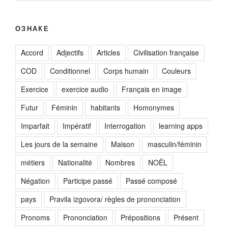
ОЗНАКЕ
Accord
Adjectifs
Articles
Civilisation française
COD
Conditionnel
Corps humain
Couleurs
Exercice
exercice audio
Français en image
Futur
Féminin
habitants
Homonymes
Imparfait
Impératif
Interrogation
learning apps
Les jours de la semaine
Maison
masculin/féminin
métiers
Nationalité
Nombres
NOËL
Négation
Participe passé
Passé composé
pays
Pravila izgovora/ règles de prononciation
Pronoms
Prononciation
Prépositions
Présent