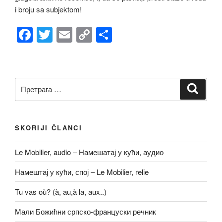
i broju sa subjektom!
F
T
E
C
S
a
wi
m
o
h
c
tt
ail
p
ar
e
er
y
e
Претрага
Претр
b
Li
за:
o
n
o
k
SKORIJI ČLANCI
k
Le Mobilier, audio – Намешатај у кући, аудио
Намештај у кући, спој – Le Mobilier, relie
Tu vas où? (à, au,à la, aux..)
Мали Божићни српско-француски речник