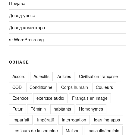
Пријава
Довод уноса
Довод коментара
sr.WordPress.org
ОЗНАКЕ
Accord
Adjectifs
Articles
Civilisation française
COD
Conditionnel
Corps humain
Couleurs
Exercice
exercice audio
Français en image
Futur
Féminin
habitants
Homonymes
Imparfait
Impératif
Interrogation
learning apps
Les jours de la semaine
Maison
masculin/féminin