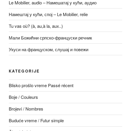
Le Mobilier, audio – Намешатај у кући, аудио
Намештај у кући, спој – Le Mobilier, relie
Tu vas où? (à, au,à la, aux..)
Мали Божићни српско-француски речник
Укуси на француском, слушај и повежи
KATEGORIJE
Blisko prošlo vreme Passé récent
Boje / Couleurs
Brojevi / Nombres
Buduće vreme / Futur simple