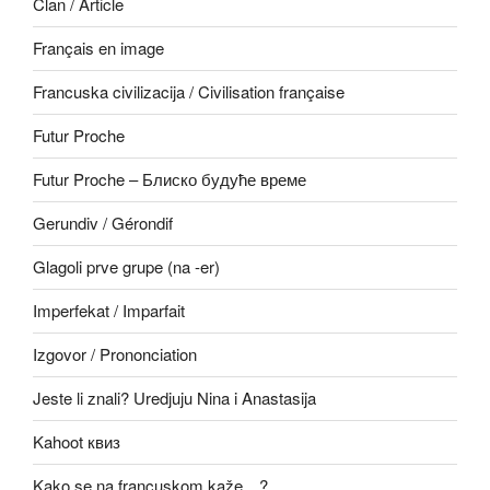
Član / Article
Français en image
Francuska civilizacija / Civilisation française
Futur Proche
Futur Proche – Блиско будуће време
Gerundiv / Gérondif
Glagoli prve grupe (na -er)
Imperfekat / Imparfait
Izgovor / Prononciation
Jeste li znali? Uredjuju Nina i Anastasija
Kahoot квиз
Kako se na francuskom kaže…?