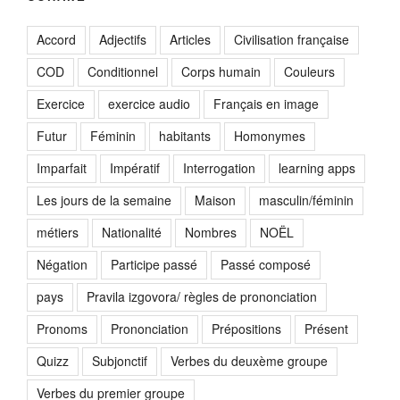
Accord
Adjectifs
Articles
Civilisation française
COD
Conditionnel
Corps humain
Couleurs
Exercice
exercice audio
Français en image
Futur
Féminin
habitants
Homonymes
Imparfait
Impératif
Interrogation
learning apps
Les jours de la semaine
Maison
masculin/féminin
métiers
Nationalité
Nombres
NOËL
Négation
Participe passé
Passé composé
pays
Pravila izgovora/ règles de prononciation
Pronoms
Prononciation
Prépositions
Présent
Quizz
Subjonctif
Verbes du deuxème groupe
Verbes du premier groupe