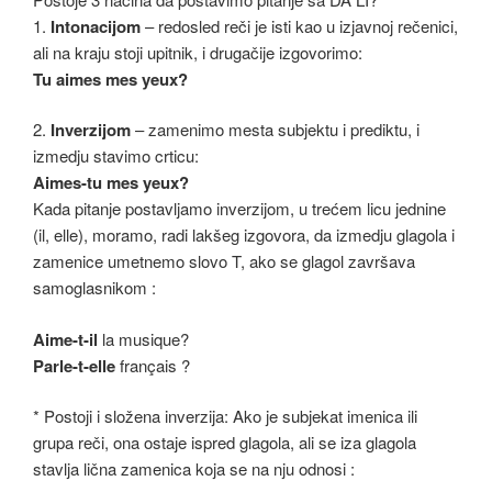
o
n
1.
Intonacijom
– redosled reči je isti kao u izjavnoj rečenici,
o
k
ali na kraju stoji upitnik, i drugačije izgovorimo:
k
Tu aimes mes yeux?
2.
Inverzijom
– zamenimo mesta subjektu i prediktu, i
izmedju stavimo crticu:
Aimes-tu mes yeux?
Kada pitanje postavljamo inverzijom, u trećem licu jednine
(il, elle), moramo, radi lakšeg izgovora, da izmedju glagola i
zamenice umetnemo slovo T, ako se glagol završava
samoglasnikom :
Aime-t-il
la musique?
Parle-t-elle
français ?
* Postoji i složena inverzija: Ako je subjekat imenica ili
grupa reči, ona ostaje ispred glagola, ali se iza glagola
stavlja lična zamenica koja se na nju odnosi :