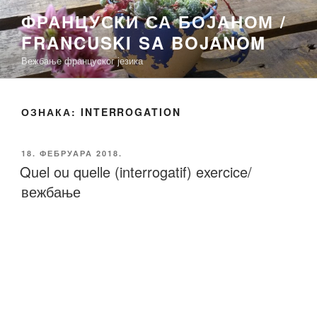
Скочи
ФРАНЦУСКИ СА БОЈАНОМ /
на
FRANCUSKI SA BOJANOM
садржај
Вежбање француског језика
ОЗНАКА:
INTERROGATION
ОБЈАВЉЕНО
18. ФЕБРУАРА 2018.
Quel ou quelle (interrogatif) exercice/
вежбање