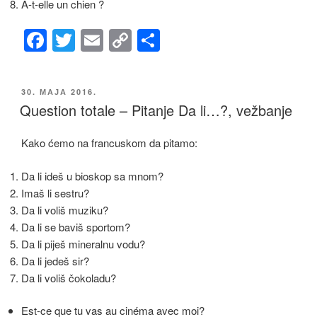
A-t-elle un chien ?
F
T
E
C
S
a
wi
m
o
h
c
tt
ail
p
ar
ОБЈАВЉЕНО
30. МАЈА 2016.
e
er
y
e
Question totale – Pitanje Da li…?, vežbanje
b
Li
Kako ćemo na francuskom da pitamo:
o
n
o
k
Da li ideš u bioskop sa mnom?
k
Imaš li sestru?
Da li voliš muziku?
Da li se baviš sportom?
Da li piješ mineralnu vodu?
Da li jedeš sir?
Da li voliš čokoladu?
Est-ce que tu vas au cinéma avec moi?