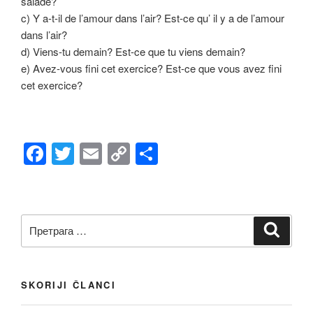
salade?
c) Y a-t-il de l’amour dans l’air? Est-ce qu’ il y a de l’amour
dans l’air?
d) Viens-tu demain? Est-ce que tu viens demain?
e) Avez-vous fini cet exercice? Est-ce que vous avez fini
cet exercice?
F
T
E
C
S
a
wi
m
o
h
c
tt
ail
p
ar
e
er
y
e
Претрага
Претр
b
Li
за:
o
n
o
k
SKORIJI ČLANCI
k