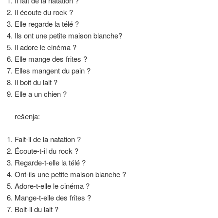
k
Il fait de la natation ?
Il écoute du rock ?
Elle regarde la télé ?
Ils ont une petite maison blanche?
Il adore le cinéma ?
Elle mange des frites ?
Elles mangent du pain ?
Il boit du lait ?
Elle a un chien ?
rešenja:
Fait-il de la natation ?
Écoute-t-il du rock ?
Regarde-t-elle la télé ?
Ont-ils une petite maison blanche ?
Adore-t-elle le cinéma ?
Mange-t-elle des frites ?
Boit-il du lait ?