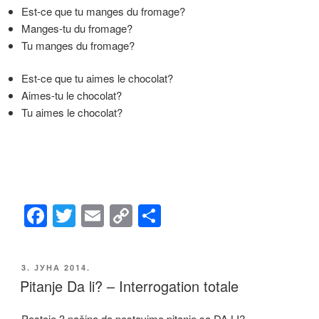
Est-ce que tu manges du fromage?
Manges-tu du fromage?
Tu manges du fromage?
Est-ce que tu aimes le chocolat?
Aimes-tu le chocolat?
Tu aimes le chocolat?
F
T
E
C
S
a
wi
m
o
h
c
tt
ail
p
ar
ОБЈАВЉЕНО
3. ЈУНА 2014.
e
er
y
e
Pitanje Da li? – Interrogation totale
b
Li
Postoje 3 načina da postavimo pitanje sa DA LI?