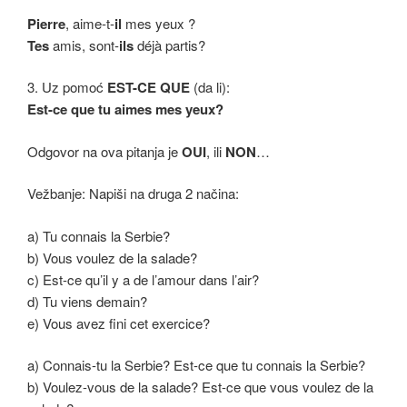
Pierre
, aime-t-
il
mes yeux ?
Tes
amis, sont-
ils
déjà partis?
3. Uz pomoć
EST-CE QUE
(da li):
Est-ce que tu aimes mes yeux?
Odgovor na ova pitanja je
OUI
, ili
NON
…
Vežbanje: Napiši na druga 2 načina:
a) Tu connais la Serbie?
b) Vous voulez de la salade?
c) Est-ce qu’il y a de l’amour dans l’air?
d) Tu viens demain?
e) Vous avez fini cet exercice?
a) Connais-tu la Serbie? Est-ce que tu connais la Serbie?
b) Voulez-vous de la salade? Est-ce que vous voulez de la