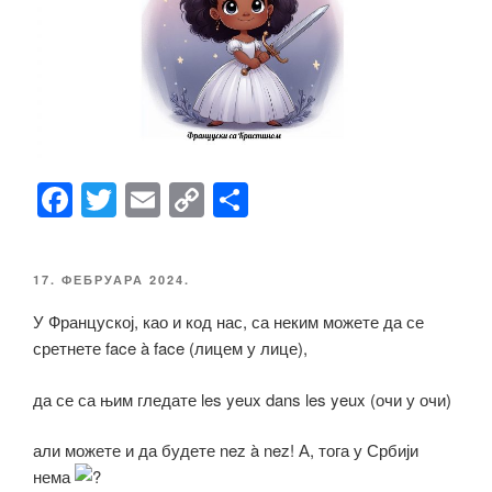
F
T
E
C
S
a
wi
m
o
h
c
tt
ail
p
ar
ОБЈАВЉЕНО
17. ФЕБРУАРА 2024.
e
er
y
e
У Француској, као и код нас, са неким можете да се
b
Li
сретнете face à face (лицем у лице),
o
n
o
k
да се са њим гледате les yeux dans les yeux (очи у очи)
k
али можете и да будете nez à nez! А, тога у Србији
нема