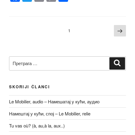
a
wi
m
o
h
c
tt
ail
p
ar
e
er
y
e
Кретање
След
Страна
1
b
Li
стра
чланака
o
n
o
k
Претрага
k
Претр
за:
SKORIJI ČLANCI
Le Mobilier, audio – Намешатај у кући, аудио
Намештај у кући, спој – Le Mobilier, relie
Tu vas où? (à, au,à la, aux..)