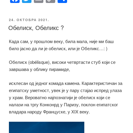
a
wi
m
o
h
c
tt
ail
p
ar
ОБЈАВЉЕНО
24. ОКТОБРА 2021.
e
er
y
e
Обелиск, Обеликс ?
b
Li
Када сам, у прошлом веку, била мала, није ми баш
o
n
било јасно да ли је обелиск, или је Обеликс…: )
o
k
k
Обелиск (obélisque), високи четвртасти стуб који се
завршава у облику пирамиде,
исклесан од једног комада камена. Карактеристичан за
египатску уметност, увек је у пару стајао испред улаза
у храм. Вероватно најпознатији је обелиск који се
налази на тргу Конконрд у Паризу, поклон египатског
владара народу Француске, у XIX веку.