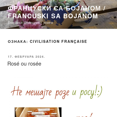
Скочи
ФРАНЦУСКИ СА БОЈАНОМ /
на
FRANCUSKI SA BOJANOM
садржај
Вежбање француског језика
ОЗНАКА:
CIVILISATION FRANÇAISE
ОБЈАВЉЕНО
17. ФЕБРУАРА 2024.
Rosé ou rosée