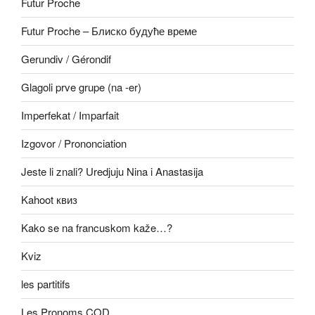
Futur Proche
Futur Proche – Блиско будуће време
Gerundiv / Gérondif
Glagoli prve grupe (na -er)
Imperfekat / Imparfait
Izgovor / Prononciation
Jeste li znali? Uredjuju Nina i Anastasija
Kahoot квиз
Kako se na francuskom kaže…?
Kviz
les partitifs
Les Pronoms COD