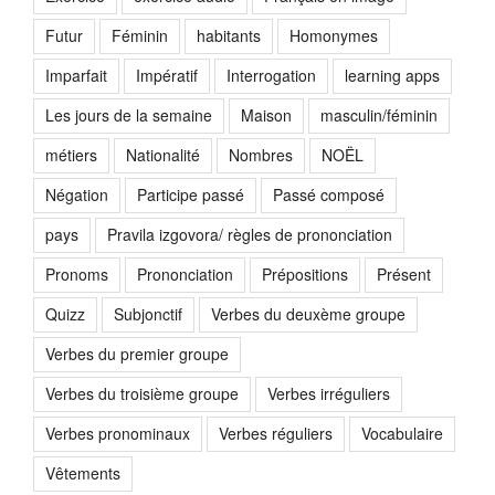
Futur
Féminin
habitants
Homonymes
Imparfait
Impératif
Interrogation
learning apps
Les jours de la semaine
Maison
masculin/féminin
métiers
Nationalité
Nombres
NOËL
Négation
Participe passé
Passé composé
pays
Pravila izgovora/ règles de prononciation
Pronoms
Prononciation
Prépositions
Présent
Quizz
Subjonctif
Verbes du deuxème groupe
Verbes du premier groupe
Verbes du troisième groupe
Verbes irréguliers
Verbes pronominaux
Verbes réguliers
Vocabulaire
Vêtements