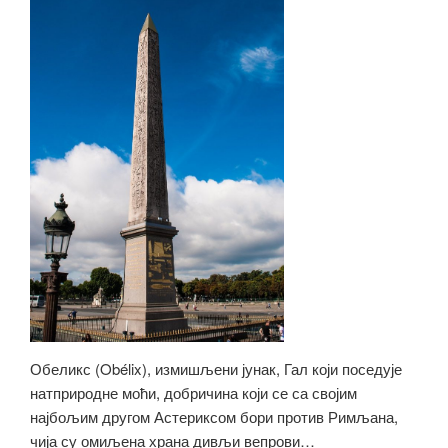
Обеликс (Obélix), измишљени јунак, Гал који поседује
натприродне моћи, добричина који се са својим
најбољим другом Астериксом бори против Римљана,
чија су омиљена храна дивљи вепрови…