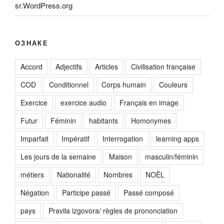
sr.WordPress.org
ОЗНАКЕ
Accord
Adjectifs
Articles
Civilisation française
COD
Conditionnel
Corps humain
Couleurs
Exercice
exercice audio
Français en image
Futur
Féminin
habitants
Homonymes
Imparfait
Impératif
Interrogation
learning apps
Les jours de la semaine
Maison
masculin/féminin
métiers
Nationalité
Nombres
NOËL
Négation
Participe passé
Passé composé
pays
Pravila izgovora/ règles de prononciation