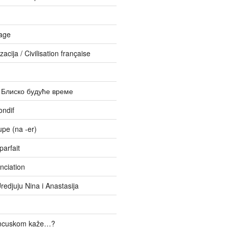
age
zacija / Civilisation française
– Блиско будуће време
ondif
upe (na -er)
parfait
nciation
Uredjuju Nina i Anastasija
ancuskom kaže…?