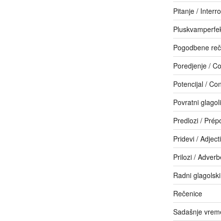
Pitanje / Interr
Pluskvamperfe
Pogodbene reč
Poredjenje / C
Potencijal / Con
Povratni glagol
Predlozi / Prép
Pridevi / Adjecti
Prilozi / Adver
Radni glagolski
Rečenice
Sadašnje vreme