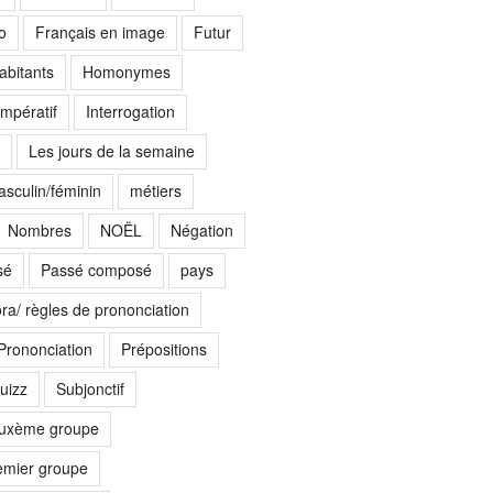
o
Français en image
Futur
abitants
Homonymes
Impératif
Interrogation
Les jours de la semaine
sculin/féminin
métiers
Nombres
NOËL
Négation
sé
Passé composé
pays
ora/ règles de prononciation
Prononciation
Prépositions
uizz
Subjonctif
euxème groupe
emier groupe