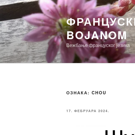
Скочи
на
ФРАНЦУСКИ
садржај
BOJANOM
Вежбање француског језика
ОЗНАКА:
CHOU
ОБЈАВЉЕНО
17. ФЕБРУАРА 2024.