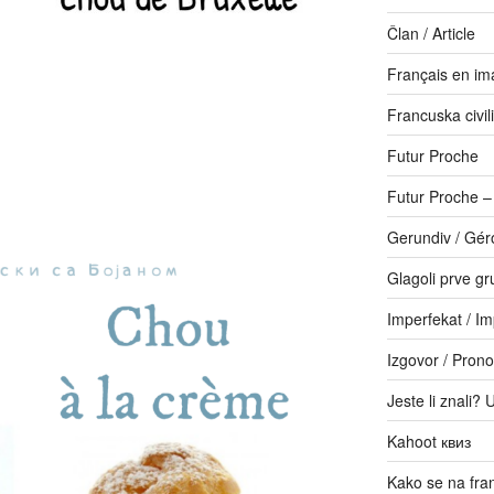
Član / Article
Français en im
Francuska civili
Futur Proche
Futur Proche 
Gerundiv / Gér
Glagoli prve gr
Imperfekat / Im
Izgovor / Prono
Jeste li znali? 
Kahoot квиз
Kako se na fr