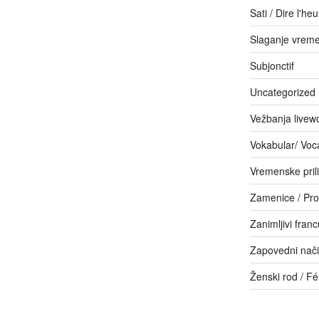
Sati / Dire l'he
Slaganje vrem
Subjonctif
Uncategorized
Vežbanja livew
Vokabular/ Voc
Vremenske pril
Zamenice / Pr
Zanimljivi franc
Zapovedni način
Ženski rod / F