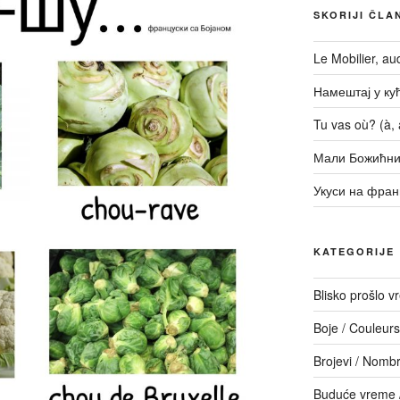
SKORIJI ČLA
Le Mobilier, a
Намештај у кући
Tu vas où? (à, a
Мали Божићни
Укуси на фран
KATEGORIJE
Blisko prošlo 
Boje / Couleurs
Brojevi / Nomb
Buduće vreme /