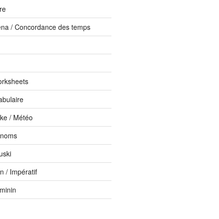
ure
ena / Concordance des temps
orksheets
abulaire
ike / Météo
onoms
uski
 / Impératif
éminin