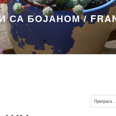
 СА БОЈАНОМ / FRA
Претрага
за: