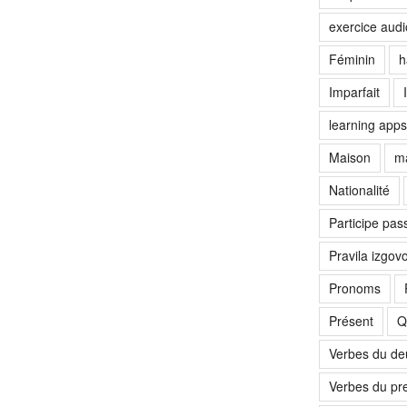
exercice audi
Féminin
h
Imparfait
learning apps
Maison
ma
Nationalité
Participe pas
Pravila izgov
Pronoms
Présent
Q
Verbes du d
Verbes du pr