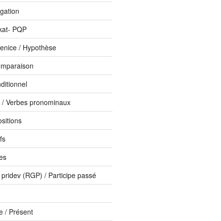
ogation
kat- PQP
enice / Hypothèse
omparaison
ditionnel
i / Verbes pronominaux
ositions
fs
bes
 pridev (RGP) / Participe passé
 / Présent