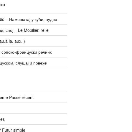
NCI
udio – Намешатај у кући, аудио
, спој – Le Mobilier, relie
u,à la, aux..)
 српско-француски речник
цуском, слушај и повежи
vreme Passé récent
res
 Futur simple