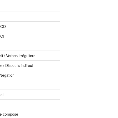
COD
COI
li / Verbes irréguliers
 / Discours indirect
 Négation
oi
sé composé