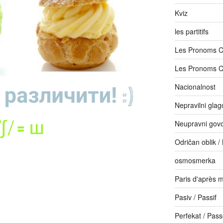
Kviz
les partitifs
Les Pronoms 
Les Pronoms 
Nacionalnost
Nepravilni glago
Neupravni govor
Odričan oblik /
osmosmerka
Paris d'après m
Pasiv / Passif
Perfekat / Pas