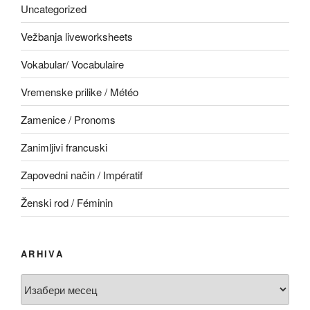
Uncategorized
Vežbanja liveworksheets
Vokabular/ Vocabulaire
Vremenske prilike / Météo
Zamenice / Pronoms
Zanimljivi francuski
Zapovedni način / Impératif
Ženski rod / Féminin
ARHIVA
Arhiva