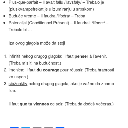
Plus-que-parfait – Il avait fallu /ilavɛfaly/ – Trebalo je
(pluskvampefrekat je u izumiranju u srpskom)
Buduće vreme – Il faudra /ilfodra/ – Treba
Potencijal (Conditionnel Présent) – Il faudrait /ilfodrɛ/ –
Trebalo bi …
Iza ovog glagola može da stoji
infinitif
nekog drugog glagola: Il faut
penser
à l’avenir.
(Treba misliti na budućnost.)
imenica
: Il faut
du courage
pour réussir. (Treba hrabrosti
za uspeh.)
sibžonktiv
nekog drugog glagola, ako je važno da znamo
lice:
Il faut
que tu viennes
ce soir. (Treba da dođeš večeras.)