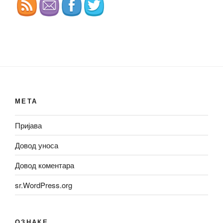
МЕТА
Пријава
Довод уноса
Довод коментара
sr.WordPress.org
ОЗНАКЕ