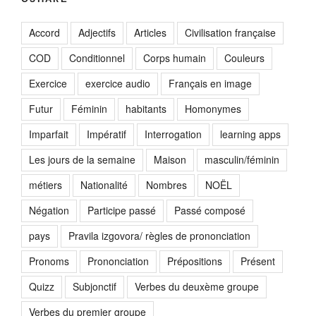
Accord
Adjectifs
Articles
Civilisation française
COD
Conditionnel
Corps humain
Couleurs
Exercice
exercice audio
Français en image
Futur
Féminin
habitants
Homonymes
Imparfait
Impératif
Interrogation
learning apps
Les jours de la semaine
Maison
masculin/féminin
métiers
Nationalité
Nombres
NOËL
Négation
Participe passé
Passé composé
pays
Pravila izgovora/ règles de prononciation
Pronoms
Prononciation
Prépositions
Présent
Quizz
Subjonctif
Verbes du deuxème groupe
Verbes du premier groupe