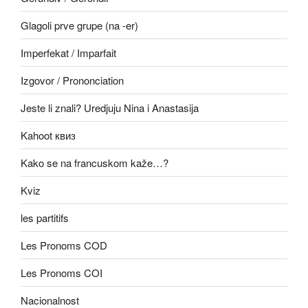
Glagoli prve grupe (na -er)
Imperfekat / Imparfait
Izgovor / Prononciation
Jeste li znali? Uredjuju Nina i Anastasija
Kahoot квиз
Kako se na francuskom kaže…?
Kviz
les partitifs
Les Pronoms COD
Les Pronoms COI
Nacionalnost