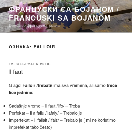
Скочи
ФРАНЦУСКИ СА БОЈАНОМ /
на
FRANCUSKI SA BOJANOM
садржај
Вежбање француског језика
ОЗНАКА:
FALLOIR
ОБЈАВЉЕНО
12. ФЕБРУАРА 2018.
Il faut
Glagol
Falloir
/trebati/
ima sva vremena, ali samo
treće
lice jednine:
Sadašnje vreme – Il faut /ilfo/ – Treba
Perfekat – Il a fallu /ilafaly/ – Trebalo je
Imperfekat – Il fallait /ilfalɛ/ – Trebalo je ( mi ne koristimo
imprefekat tako često)