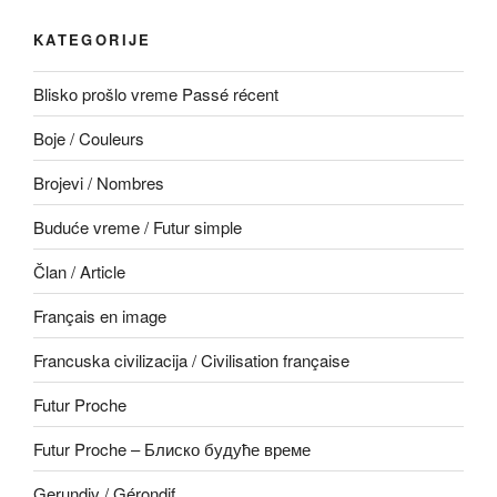
KATEGORIJE
Blisko prošlo vreme Passé récent
Boje / Couleurs
Brojevi / Nombres
Buduće vreme / Futur simple
Član / Article
Français en image
Francuska civilizacija / Civilisation française
Futur Proche
Futur Proche – Блиско будуће време
Gerundiv / Gérondif