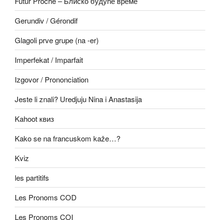
Futur Proche – Блиско будуће време
Gerundiv / Gérondif
Glagoli prve grupe (na -er)
Imperfekat / Imparfait
Izgovor / Prononciation
Jeste li znali? Uredjuju Nina i Anastasija
Kahoot квиз
Kako se na francuskom kaže…?
Kviz
les partitifs
Les Pronoms COD
Les Pronoms COI