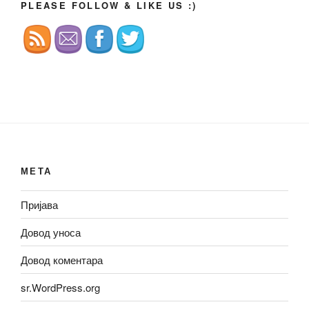
PLEASE FOLLOW & LIKE US :)
МЕТА
Пријава
Довод уноса
Довод коментара
sr.WordPress.org