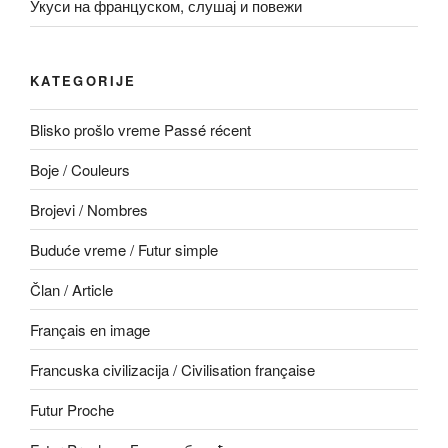
Укуси на француском, слушај и повежи
KATEGORIJE
Blisko prošlo vreme Passé récent
Boje / Couleurs
Brojevi / Nombres
Buduće vreme / Futur simple
Član / Article
Français en image
Francuska civilizacija / Civilisation française
Futur Proche