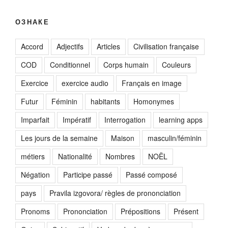
ОЗНАКЕ
Accord
Adjectifs
Articles
Civilisation française
COD
Conditionnel
Corps humain
Couleurs
Exercice
exercice audio
Français en image
Futur
Féminin
habitants
Homonymes
Imparfait
Impératif
Interrogation
learning apps
Les jours de la semaine
Maison
masculin/féminin
métiers
Nationalité
Nombres
NOËL
Négation
Participe passé
Passé composé
pays
Pravila izgovora/ règles de prononciation
Pronoms
Prononciation
Prépositions
Présent