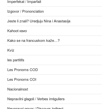
Imperfekat / Imparfait
Izgovor / Prononciation
Jeste li znali? Uredjuju Nina i Anastasija
Kahoot квиз
Kako se na francuskom kaže…?
Kviz
les partitifs
Les Pronoms COD
Les Pronoms COI
Nacionalnost
Nepravilni glagoli / Verbes irréguliers
Neupravni govor / Discours indirect