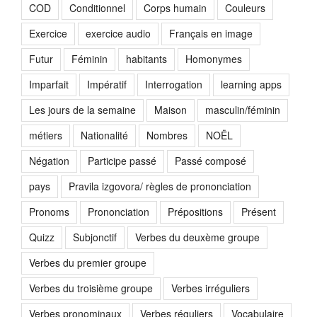
COD
Conditionnel
Corps humain
Couleurs
Exercice
exercice audio
Français en image
Futur
Féminin
habitants
Homonymes
Imparfait
Impératif
Interrogation
learning apps
Les jours de la semaine
Maison
masculin/féminin
métiers
Nationalité
Nombres
NOËL
Négation
Participe passé
Passé composé
pays
Pravila izgovora/ règles de prononciation
Pronoms
Prononciation
Prépositions
Présent
Quizz
Subjonctif
Verbes du deuxème groupe
Verbes du premier groupe
Verbes du troisième groupe
Verbes irréguliers
Verbes pronominaux
Verbes réguliers
Vocabulaire