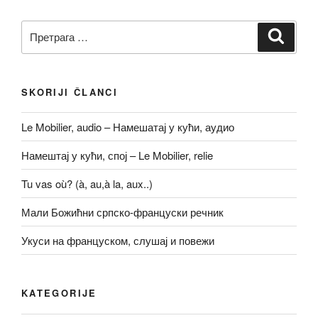
c
tt
ail
p
ar
e
er
y
e
Претрага
Претр
b
Li
за:
o
n
o
k
SKORIJI ČLANCI
k
Le Mobilier, audio – Намешатај у кући, аудио
Намештај у кући, спој – Le Mobilier, relie
Tu vas où? (à, au,à la, aux..)
Мали Божићни српско-француски речник
Укуси на француском, слушај и повежи
KATEGORIJE