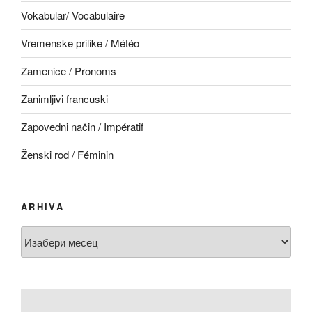
Vokabular/ Vocabulaire
Vremenske prilike / Météo
Zamenice / Pronoms
Zanimljivi francuski
Zapovedni način / Impératif
Ženski rod / Féminin
ARHIVA
Arhiva