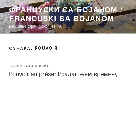
Скочи
ФРАНЦУСКИ СА БОЈАНОМ /
на
FRANCUSKI SA BOJANOM
садржај
Вежбање француског језика
ОЗНАКА:
POUVOIR
ОБЈАВЉЕНО
15. ОКТОБРА 2021.
Pouvoir au présent/садашњем времену