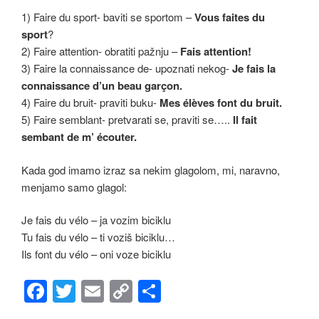
1) Faire du sport- baviti se sportom –
Vous faites du
sport
?
2) Faire attention- obratiti pažnju –
Fais attention!
3) Faire la connaissance de- upoznati nekog-
Je fais la
connaissance d’un beau
garçon.
4) Faire du bruit- praviti buku-
Mes élèves font du bruit.
5) Faire semblant- pretvarati se, praviti se…..
Il fait
sembant de m’ écouter.
Kada god imamo izraz sa nekim glagolom, mi, naravno,
menjamo samo glagol:
Je fais du vélo – ja vozim biciklu
Tu fais du vélo – ti voziš biciklu…
Ils font du vélo – oni voze biciklu
F
T
E
C
S
a
wi
m
o
h