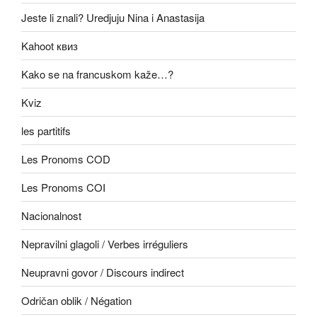
Jeste li znali? Uredjuju Nina i Anastasija
Kahoot квиз
Kako se na francuskom kaže…?
Kviz
les partitifs
Les Pronoms COD
Les Pronoms COI
Nacionalnost
Nepravilni glagoli / Verbes irréguliers
Neupravni govor / Discours indirect
Odričan oblik / Négation