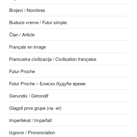
Brojevi / Nombres
Buduće vreme / Futur simple
Član / Article
Français en image
Francuska civilizacija / Civilisation française
Futur Proche
Futur Proche – Блиско будуће време
Gerundiv / Gérondif
Glagoli prve grupe (na -er)
Imperfekat / Imparfait
Izgovor / Prononciation