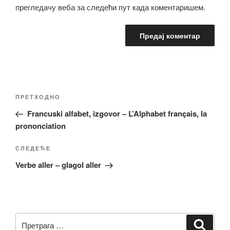
прегледачу веба за следећи пут када коментаришем.
Кретање
Претходни
ПРЕТХОДНО
чланка
чланак
Francuski alfabet, izgovor – L’Alphabet français, la
prononciation
Следећи
СЛЕДЕЋЕ
чланак
Verbe aller – glagol aller
Претрага
Претр