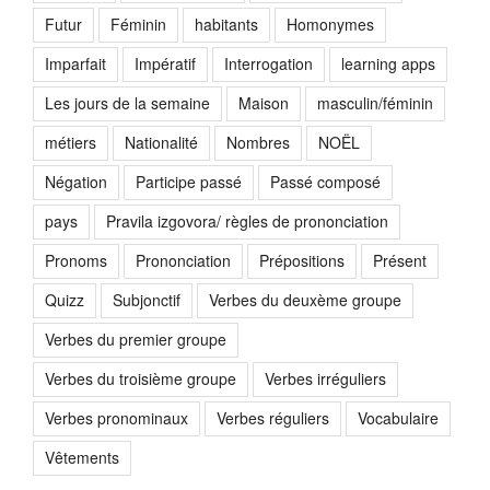
Futur
Féminin
habitants
Homonymes
Imparfait
Impératif
Interrogation
learning apps
Les jours de la semaine
Maison
masculin/féminin
métiers
Nationalité
Nombres
NOËL
Négation
Participe passé
Passé composé
pays
Pravila izgovora/ règles de prononciation
Pronoms
Prononciation
Prépositions
Présent
Quizz
Subjonctif
Verbes du deuxème groupe
Verbes du premier groupe
Verbes du troisième groupe
Verbes irréguliers
Verbes pronominaux
Verbes réguliers
Vocabulaire
Vêtements