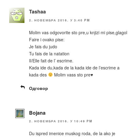
Tashaa
2. НОВЕМБРА 2016. У 3:40 PM
Molim vas odgovorite sto pre,u knjizi mi pise,glagol
Faire i ovako pise:
Je fais du judo
Tu fais de la natation
Il/Elle fait de l’ escrime.
Kada ide du,kada de la kada ide de l’escrime a
kada des
Molim vass sto pre
♥
Одговор
Bojana
2. НОВЕМБРА 2016. У 10:49 PM
Du ispred imenice muskog roda, de la ako je