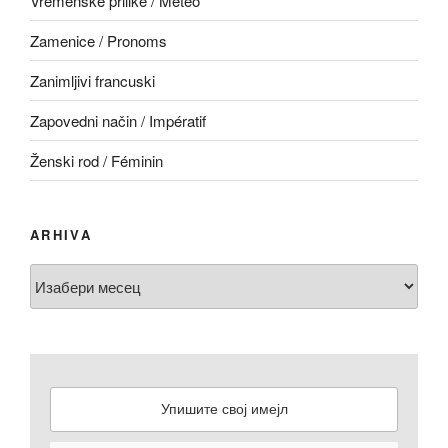
Vremenske prilike / Météo
Zamenice / Pronoms
Zanimljivi francuski
Zapovedni način / Impératif
Ženski rod / Féminin
ARHIVA
Arhiva