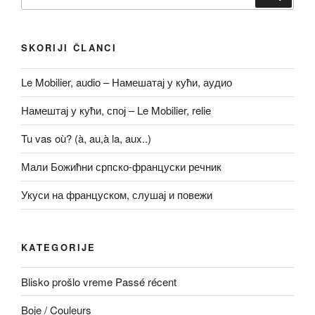
за:
SKORIJI ČLANCI
Le Mobilier, audio – Намешатај у кући, аудио
Намештај у кући, спој – Le Mobilier, relie
Tu vas où? (à, au,à la, aux..)
Мали Божићни српско-француски речник
Укуси на француском, слушај и повежи
KATEGORIJE
Blisko prošlo vreme Passé récent
Boje / Couleurs