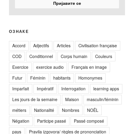
ОЗНАКЕ
Accord
Adjectifs
Articles
Civilisation française
COD
Conditionnel
Corps humain
Couleurs
Exercice
exercice audio
Français en image
Futur
Féminin
habitants
Homonymes
Imparfait
Impératif
Interrogation
learning apps
Les jours de la semaine
Maison
masculin/féminin
métiers
Nationalité
Nombres
NOËL
Négation
Participe passé
Passé composé
pays
Pravila izgovora/ règles de prononciation