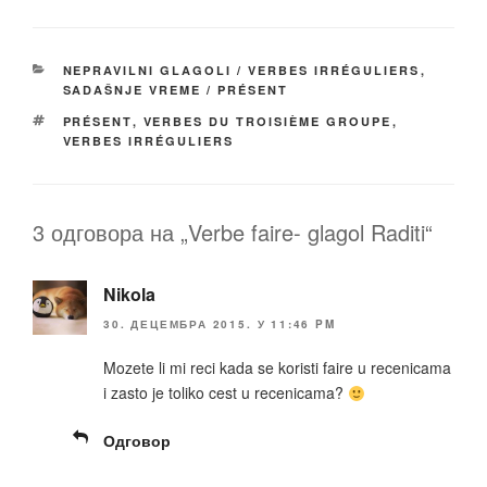
c
tt
ail
p
ar
e
er
y
e
КАТЕГОРИЈЕ
NEPRAVILNI GLAGOLI / VERBES IRRÉGULIERS
,
b
Li
SADAŠNJE VREME / PRÉSENT
o
n
ОЗНАКЕ
PRÉSENT
,
VERBES DU TROISIÈME GROUPE
,
VERBES IRRÉGULIERS
o
k
k
3 одговора на „Verbe faire- glagol Raditi“
Nikola
30. ДЕЦЕМБРА 2015. У 11:46 PM
Mozete li mi reci kada se koristi faire u recenicama
i zasto je toliko cest u recenicama?
Одговор