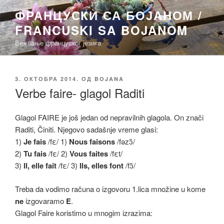
Скочи
ФРАНЦУСКИ СА БОЈАНОМ /
на
FRANCUSKI SA BOJANOM
садржај
Вежбање француског језика
ОБЈАВЉЕНО
3. ОКТОБРА 2014.
ОД
BOJANA
Verbe faire- glagol Raditi
Glagol FAIRE je još jedan od nepravilnih glagola. On znači
Raditi, Činiti. Njegovo sadašnje vreme glasi:
1)
Je fais
/fε/ 1)
Nous faisons
/fǝzɔ̃/
2)
Tu fais
/fε/ 2)
Vous faites
/fεt/
3)
Il, elle fait
/fε/ 3)
Ils, elles font
/fɔ̃/
Treba da vodimo računa o izgovoru 1.lica množine u kome
ne
izgovaramo
E
.
Glagol Faire koristimo u mnogim izrazima: