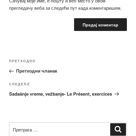
Сачувај моје име, е-пошту и веб место у овом
прегледачу веба за следећи пут када коментаришем.
Кретање
Претходни
ПРЕТХОДНО
чланка
чланак
Претходни чланак
Следећи
СЛЕДЕЋЕ
чланак
Sadašnje vreme, vežbanje- Le Présent, exercices
Претрага
Претр
за: