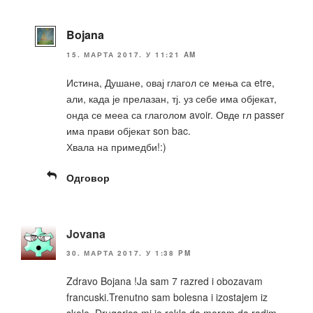
Bojana
15. МАРТА 2017. У 11:21 AM
Истина, Душане, овај глагол се мења са etre,
али, када је прелазан, тј. уз себе има објекат,
онда се мееа са глаголом avoir. Овде гл passer
има прави објекат son bac.
Хвала на примедби!:)
Одговор
Jovana
30. МАРТА 2017. У 1:38 PM
Zdravo Bojana !Ja sam 7 razred i obozavam
francuski.Trenutno sam bolesna i izostajem iz
skole .Drugarica mi je rekla da moram da radim