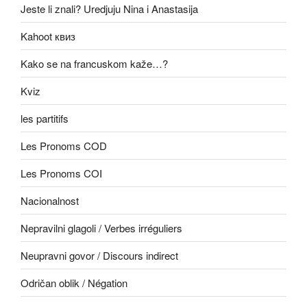
Jeste li znali? Uredjuju Nina i Anastasija
Kahoot квиз
Kako se na francuskom kaže…?
Kviz
les partitifs
Les Pronoms COD
Les Pronoms COI
Nacionalnost
Nepravilni glagoli / Verbes irréguliers
Neupravni govor / Discours indirect
Odričan oblik / Négation