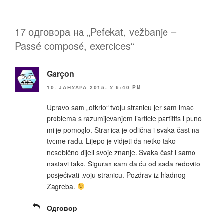
o
k
k
17 одговора на „Pefekat, vežbanje –
Passé composé, exercices“
Garçon
10. ЈАНУАРА 2015. У 6:40 PM
Upravo sam „otkrio“ tvoju stranicu jer sam imao
problema s razumijevanjem l’article partitifs i puno
mi je pomoglo. Stranica je odlična i svaka čast na
tvome radu. Lijepo je vidjeti da netko tako
nesebično dijeli svoje znanje. Svaka čast i samo
nastavi tako. Siguran sam da ću od sada redovito
posjećivati tvoju stranicu. Pozdrav iz hladnog
Zagreba.
Одговор