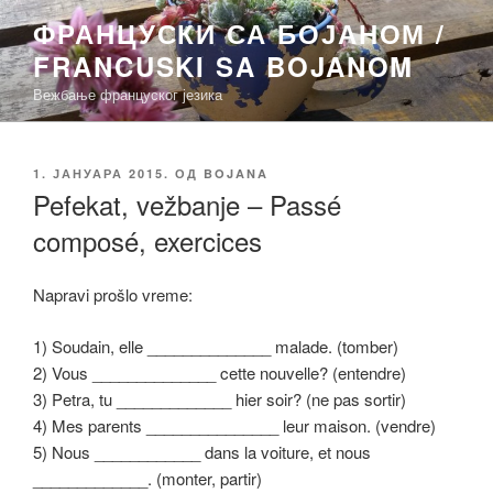
Скочи
ФРАНЦУСКИ СА БОЈАНОМ /
на
FRANCUSKI SA BOJANOM
садржај
Вежбање француског језика
ОБЈАВЉЕНО
1. ЈАНУАРА 2015.
ОД
BOJANA
Pefekat, vežbanje – Passé
composé, exercices
Napravi prošlo vreme:
1) Soudain, elle ______________ malade. (tomber)
2) Vous ______________ cette nouvelle? (entendre)
3) Petra, tu _____________ hier soir? (ne pas sortir)
4) Mes parents _______________ leur maison. (vendre)
5) Nous ____________ dans la voiture, et nous
_____________. (monter, partir)