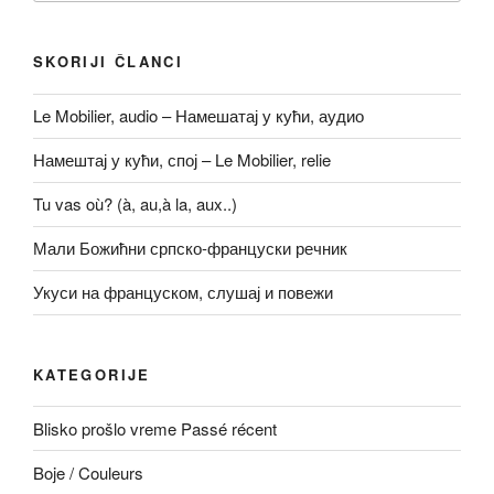
SKORIJI ČLANCI
Le Mobilier, audio – Намешатај у кући, аудио
Намештај у кући, спој – Le Mobilier, relie
Tu vas où? (à, au,à la, aux..)
Мали Божићни српско-француски речник
Укуси на француском, слушај и повежи
KATEGORIJE
Blisko prošlo vreme Passé récent
Boje / Couleurs