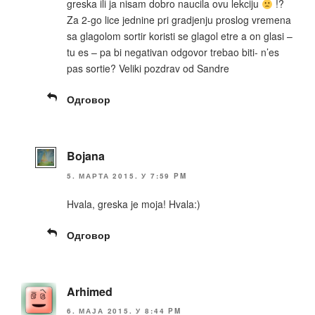
greska ili ja nisam dobro naucila ovu lekciju
!?
Za 2-go lice jednine pri gradjenju proslog vremena
sa glagolom sortir koristi se glagol etre a on glasi –
tu es – pa bi negativan odgovor trebao biti- n’es
pas sortie? Veliki pozdrav od Sandre
Одговор
Bojana
5. МАРТА 2015. У 7:59 PM
Hvala, greska je moja! Hvala:)
Одговор
Arhimed
6. МАЈА 2015. У 8:44 PM