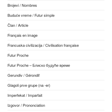
Brojevi / Nombres
Buduće vreme / Futur simple
Član / Article
Français en image
Francuska civilizacija / Civilisation française
Futur Proche
Futur Proche – Блиско будуће време
Gerundiv / Gérondif
Glagoli prve grupe (na -er)
Imperfekat / Imparfait
Izgovor / Prononciation