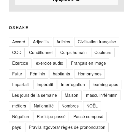
ОЗНАКЕ
Accord
Adjectifs
Articles
Civilisation française
COD
Conditionnel
Corps humain
Couleurs
Exercice
exercice audio
Français en image
Futur
Féminin
habitants
Homonymes
Imparfait
Impératif
Interrogation
learning apps
Les jours de la semaine
Maison
masculin/féminin
métiers
Nationalité
Nombres
NOËL
Négation
Participe passé
Passé composé
pays
Pravila izgovora/ règles de prononciation