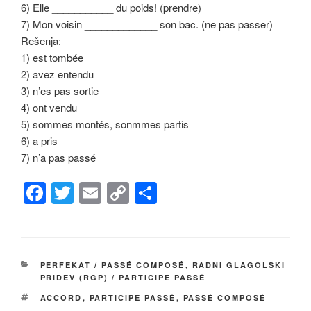
6) Elle ___________ du poids! (prendre)
7) Mon voisin _____________ son bac. (ne pas passer)
Rešenja:
1) est tombée
2) avez entendu
3) n’es pas sortie
4) ont vendu
5) sommes montés, sonmmes partis
6) a pris
7) n’a pas passé
F
T
E
C
S
a
wi
m
o
h
c
tt
ail
p
ar
e
er
y
e
КАТЕГОРИЈЕ
PERFEKAT / PASSÉ COMPOSÉ
,
RADNI GLAGOLSKI
b
Li
PRIDEV (RGP) / PARTICIPE PASSÉ
o
n
ОЗНАКЕ
ACCORD
,
PARTICIPE PASSÉ
,
PASSÉ COMPOSÉ