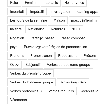
Futur
Féminin
habitants
Homonymes
Imparfait
Impératif
Interrogation
learning apps
Les jours de la semaine
Maison
masculin/féminin
métiers
Nationalité
Nombres
NOËL
Négation
Participe passé
Passé composé
pays
Pravila izgovora/ règles de prononciation
Pronoms
Prononciation
Prépositions
Présent
Quizz
Subjonctif
Verbes du deuxème groupe
Verbes du premier groupe
Verbes du troisième groupe
Verbes irréguliers
Verbes pronominaux
Verbes réguliers
Vocabulaire
Vêtements