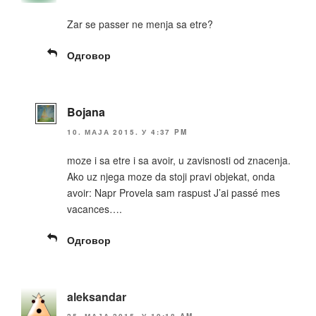
Zar se passer ne menja sa etre?
Одговор
Bojana
10. МАЈА 2015. У 4:37 PM
moze i sa etre i sa avoir, u zavisnosti od znacenja.
Ako uz njega moze da stoji pravi objekat, onda
avoir: Napr Provela sam raspust J’ai passé mes
vacances….
Одговор
aleksandar