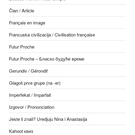
Član / Article
Français en image
Francuska civilizacija / Civilisation française
Futur Proche
Futur Proche – Блиско будуће време
Gerundiv / Gérondif
Glagoli prve grupe (na -er)
Imperfekat / Imparfait
Izgovor / Prononciation
Jeste li znali? Uredjuju Nina i Anastasija
Kahoot квиз