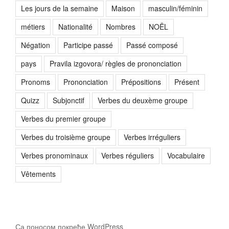
Les jours de la semaine
Maison
masculin/féminin
métiers
Nationalité
Nombres
NOËL
Négation
Participe passé
Passé composé
pays
Pravila izgovora/ règles de prononciation
Pronoms
Prononciation
Prépositions
Présent
Quizz
Subjonctif
Verbes du deuxème groupe
Verbes du premier groupe
Verbes du troisième groupe
Verbes irréguliers
Verbes pronominaux
Verbes réguliers
Vocabulaire
Vêtements
Са поносом покреће WordPress