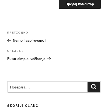
Кретање
Претходни
ПРЕТХОДНО
чланка
чланак
Nemo i aspirovano h
Следећи
СЛЕДЕЋЕ
чланак
Futur simple, vežbanje
Претрага
Претр
за:
SKORIJI ČLANCI