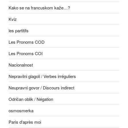
Kako se na francuskom kaže…?
Kviz
les partitifs
Les Pronoms COD
Les Pronoms COI
Nacionalnost
Nepravilni glagoli / Verbes irréguliers
Neupravni govor / Discours indirect
Odričan oblik / Négation
osmosmerka
Paris d'après moi