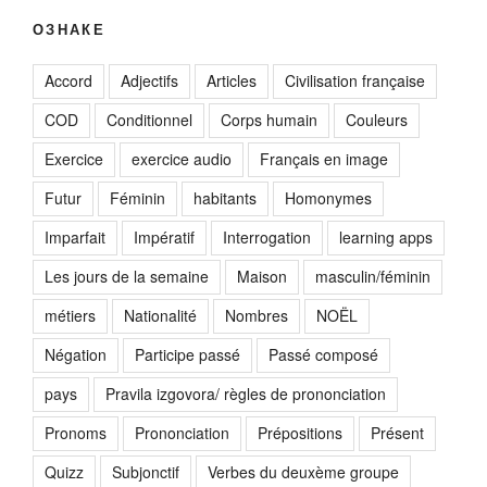
ОЗНАКЕ
Accord
Adjectifs
Articles
Civilisation française
COD
Conditionnel
Corps humain
Couleurs
Exercice
exercice audio
Français en image
Futur
Féminin
habitants
Homonymes
Imparfait
Impératif
Interrogation
learning apps
Les jours de la semaine
Maison
masculin/féminin
métiers
Nationalité
Nombres
NOËL
Négation
Participe passé
Passé composé
pays
Pravila izgovora/ règles de prononciation
Pronoms
Prononciation
Prépositions
Présent
Quizz
Subjonctif
Verbes du deuxème groupe