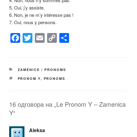
4. Non, nous n’y sommes pas.
5. Oui, j’y assiste.
6. Non, je ne m’y intéresse pas !
7. Oui, nous y pensons.
F
T
E
C
S
a
wi
m
o
h
c
tt
ail
p
ar
e
er
y
e
КАТЕГОРИЈЕ
ZAMENICE / PRONOMS
b
Li
ОЗНАКЕ
PRONOM Y
,
PRONOMS
o
n
o
k
k
16 одговора на „Le Pronom Y – Zamenica
Y“
Aleksa