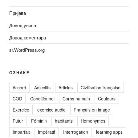
Пријава
Довод уноса
Довод коментара
sr.WordPress.org
ОЗНАКЕ
Accord
Adjectifs
Articles
Civilisation française
COD
Conditionnel
Corps humain
Couleurs
Exercice
exercice audio
Français en image
Futur
Féminin
habitants
Homonymes
Imparfait
Impératif
Interrogation
learning apps