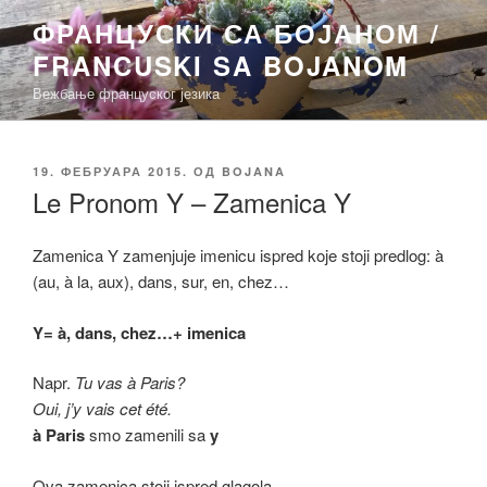
Скочи
ФРАНЦУСКИ СА БОЈАНОМ /
на
FRANCUSKI SA BOJANOM
садржај
Вежбање француског језика
ОБЈАВЉЕНО
19. ФЕБРУАРА 2015.
ОД
BOJANA
Le Pronom Y – Zamenica Y
Zamenica Y zamenjuje imenicu ispred koje stoji predlog: à
(au, à la, aux), dans, sur, en, chez…
Y= à, dans, chez…+ imenica
Napr.
Tu vas à Paris?
Oui, j’y vais cet été.
à Paris
smo zamenili sa
y
Ova zamenica stoji ispred glagola.