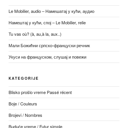
Le Mobilier, audio – Намешатај у кући, аудио
Намештај у кући, спој – Le Mobilier, relie
Tu vas où? (à, au,à la, aux..)
Мали Божићни српско-француски речник
Укуси на француском, слушај и повежи
KATEGORIJE
Blisko prošlo vreme Passé récent
Boje / Couleurs
Brojevi / Nombres
Buduće vreme / Futur simple