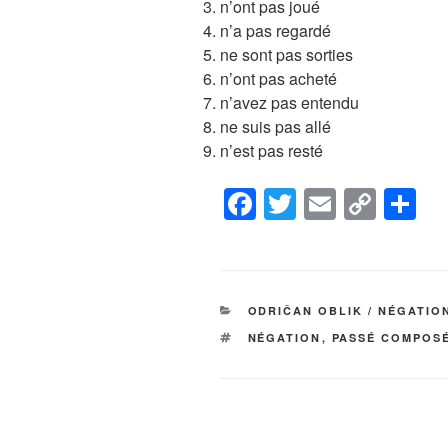
n’ont pas joué
n’a pas regardé
ne sont pas sorties
n’ont pas acheté
n’avez pas entendu
ne suis pas allé
n’est pas resté
F
T
E
C
S
a
wi
m
o
h
c
tt
ail
p
ar
e
er
y
e
КАТЕГОРИЈЕ
ODRIČAN OBLIK / NÉGATIO
b
Li
ОЗНАКЕ
NÉGATION
,
PASSÉ COMPOS
o
n
o
k
k