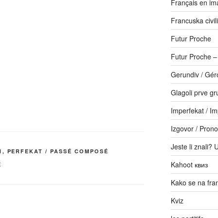
Français en im
Francuska civili
Futur Proche
Futur Proche 
Gerundiv / Gér
Glagoli prve gr
Imperfekat / Im
Izgovor / Prono
Jeste li znali? 
N
,
PERFEKAT / PASSÉ COMPOSÉ
Kahoot квиз
É
Kako se na fr
Kviz