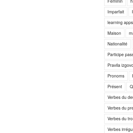
Féminin
h
Imparfait
learning apps
Maison
ma
Nationalité
Participe pas
Pravila izgov
Pronoms
Présent
Q
Verbes du d
Verbes du pr
Verbes du tr
Verbes irrégul