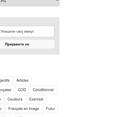
jectifs
Articles
rançaise
COD
Conditionnel
n
Couleurs
Exercice
o
Français en image
Futur