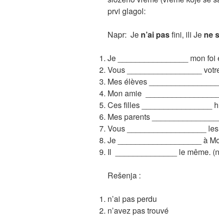
prvi glagol:
Napr: Je
n’ai pas
fini, ili Je
ne 
Je ________________ mon foi e
Vous _________________ votre 
Mes élèves _________________ 
Mon amie _________________ ce
Ces filles ________________ hier
Mes parents _________________
Vous __________________ les n
Je ___________________ à Mous
Il ______________ le même. (ne
Rešenja :
n’ai pas perdu
n’avez pas trouvé