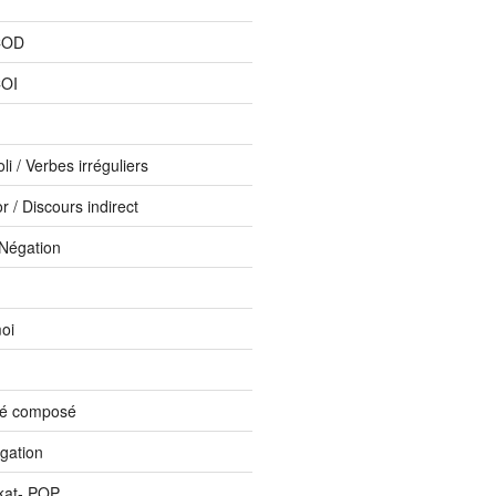
COD
COI
li / Verbes irréguliers
 / Discours indirect
 Négation
oi
sé composé
ogation
kat- PQP