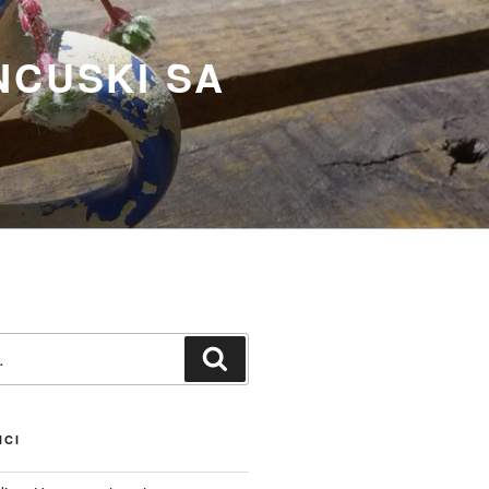
NCUSKI SA
Претражи
NCI