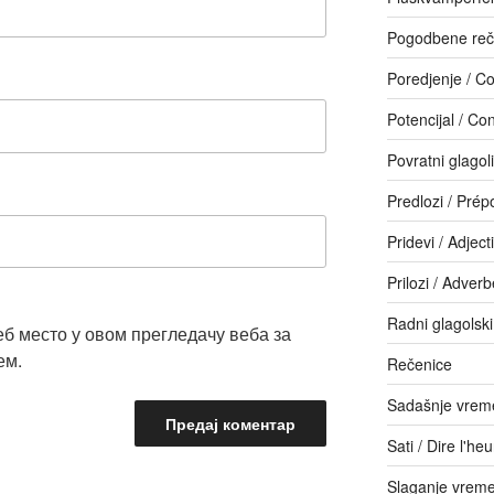
Pogodbene reč
Poredjenje / C
Potencijal / Con
Povratni glagol
Predlozi / Prép
Pridevi / Adjecti
Prilozi / Adver
Radni glagolski
еб место у овом прегледачу веба за
ем.
Rečenice
Sadašnje vreme
Sati / Dire l'he
Slaganje vrem