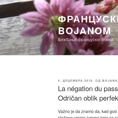
Скочи
на
ФРАНЦУСКИ
садржај
BOJANOM
Вежбање француског језика
ОБЈАВЉЕНО
4. ДЕЦЕМБРА 2016.
ОД
BOJANA
La négation du pas
Odričan oblik perfe
Važno je da znamo da, kad god 
složeno vreme (vreme koje se s