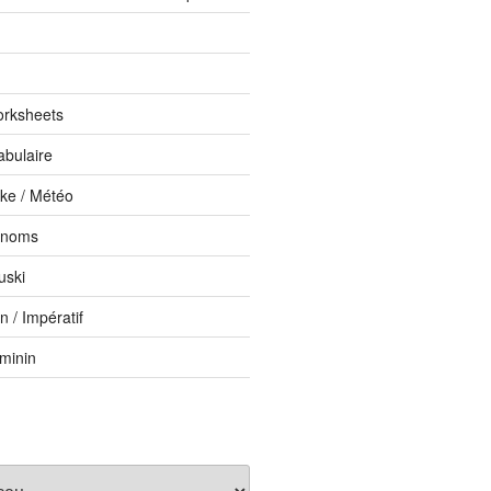
orksheets
abulaire
ike / Météo
onoms
uski
 / Impératif
éminin