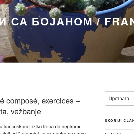
 СА БОЈАНОМ / FRA
Претрага
sé composé, exercices –
за:
kta, vežbanje
SKORIJI ČLA
u francuskom jeziku treba da negiramo
astoji od 2 glagola), uvek negiramo samo