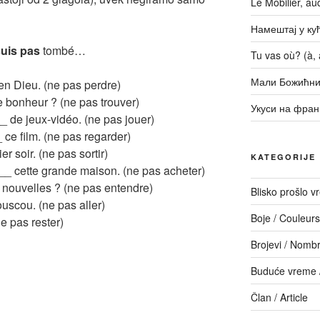
Le Mobilier, a
Намештај у кући
suis pas
tombé…
Tu vas où? (à, a
Мали Божићни
n Dieu. (ne pas perdre)
bonheur ? (ne pas trouver)
Укуси на фран
de jeux-vidéo. (ne pas jouer)
 film. (ne pas regarder)
 soir. (ne pas sortir)
KATEGORIJE
 cette grande maison. (ne pas acheter)
ouvelles ? (ne pas entendre)
Blisko prošlo 
cou. (ne pas aller)
Boje / Couleurs
 pas rester)
Brojevi / Nomb
Buduće vreme /
Član / Article