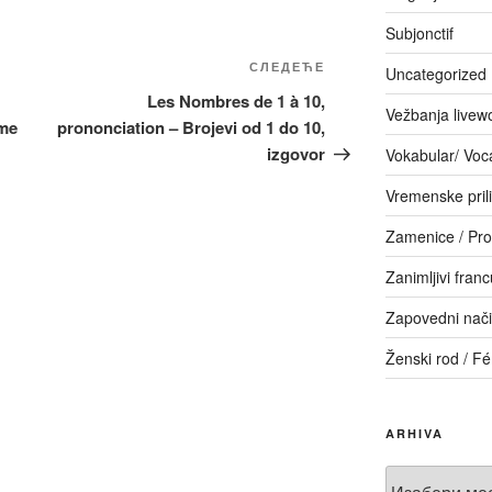
Subjonctif
Следећи
СЛЕДЕЋЕ
Uncategorized
чланак
Les Nombres de 1 à 10,
Vežbanja livew
ème
prononciation – Brojevi od 1 do 10,
izgovor
Vokabular/ Voc
Vremenske pril
Zamenice / Pr
Zanimljivi franc
Zapovedni način
Ženski rod / F
ARHIVA
Arhiva