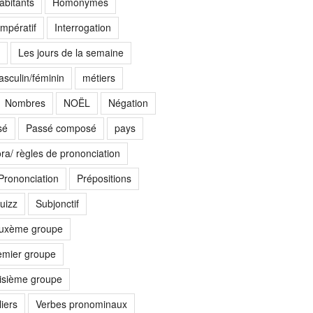
abitants
Homonymes
Impératif
Interrogation
Les jours de la semaine
sculin/féminin
métiers
Nombres
NOËL
Négation
sé
Passé composé
pays
ora/ règles de prononciation
Prononciation
Prépositions
uizz
Subjonctif
euxème groupe
emier groupe
oisième groupe
iers
Verbes pronominaux