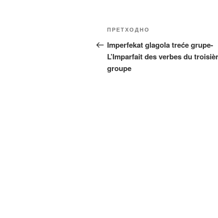
Кретање
Претходни
ПРЕТХОДНО
чланка
чланак
Imperfekat glagola treće grupe-
L’Imparfait des verbes du troisi
groupe