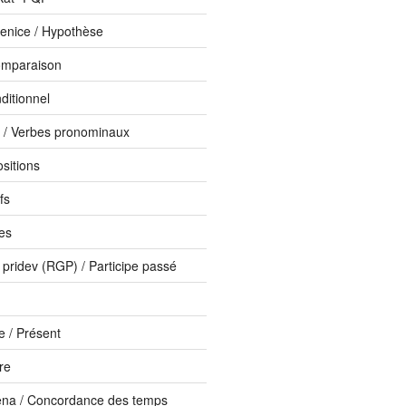
enice / Hypothèse
omparaison
ditionnel
i / Verbes pronominaux
ositions
fs
bes
 pridev (RGP) / Participe passé
 / Présent
ure
ena / Concordance des temps