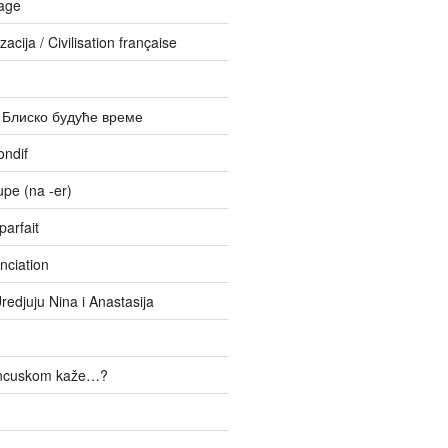
age
zacija / Civilisation française
– Блиско будуће време
ondif
upe (na -er)
parfait
nciation
Uredjuju Nina i Anastasija
ancuskom kaže…?