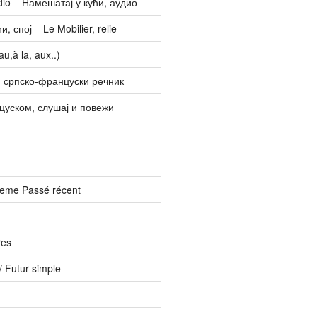
udio – Намешатај у кући, аудио
, спој – Le Mobilier, relie
u,à la, aux..)
 српско-француски речник
цуском, слушај и повежи
vreme Passé récent
res
 Futur simple