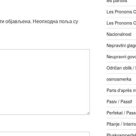
les partitifs
Les Pronoms 
ти објављена.
Неопходна поља су
Les Pronoms 
Nacionalnost
Nepravilni glago
Neupravni govor
Odričan oblik /
osmosmerka
Paris d'après m
Pasiv / Passif
Perfekat / Pas
Pitanje / Interr
Pluskvamperfe