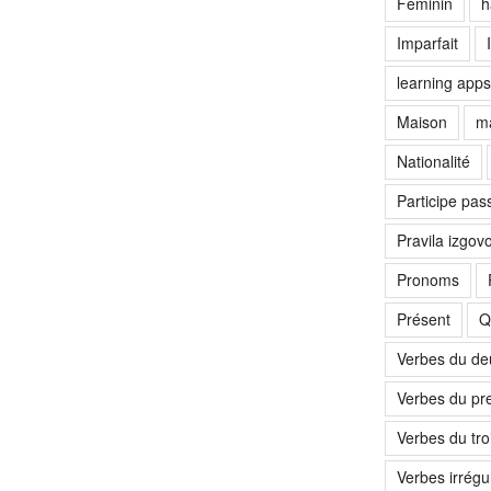
Féminin
h
Imparfait
learning apps
Maison
ma
Nationalité
Participe pas
Pravila izgov
Pronoms
Présent
Q
Verbes du d
Verbes du pr
Verbes du tr
Verbes irrégul