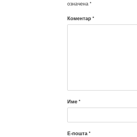
означена
*
Коментар
*
Име
*
Е-пошта
*