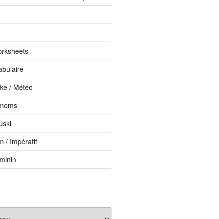
orksheets
abulaire
ike / Météo
onoms
uski
 / Impératif
éminin