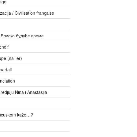
age
zacija / Civilisation française
– Блиско будуће време
ondif
upe (na -er)
parfait
nciation
Uredjuju Nina i Anastasija
ancuskom kaže…?