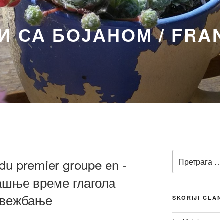
 СА БОЈАНОМ / FRA
Претрага
du premier groupe en -
за:
дашње време глагола
, вежбање
SKORIJI ČLA