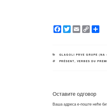
F
T
E
C
S
a
wi
m
o
h
c
tt
ail
p
ar
e
er
y
e
КАТЕГОРИЈЕ
GLAGOLI PRVE GRUPE (NA 
b
Li
ОЗНАКЕ
PRÉSENT
,
VERBES DU PREM
o
n
o
k
k
Оставите одговор
Ваша адреса е-поште неће би