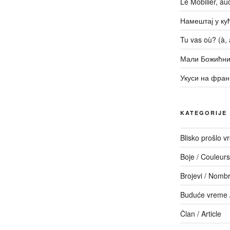
Le Mobilier, a
Намештај у кући
Tu vas où? (à, a
Мали Божићни
Укуси на фран
KATEGORIJE
Blisko prošlo 
Boje / Couleurs
Brojevi / Nomb
Buduće vreme /
Član / Article