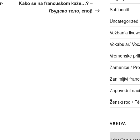
чланак
r-
Kako se na francuskom kaže…? –
Subjonctif
Људско тело, спој!
Uncategorized
Vežbanja livew
Vokabular/ Voc
Vremenske pril
Zamenice / Pr
Zanimljivi franc
Zapovedni način
Ženski rod / F
ARHIVA
Arhiva