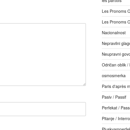
les partitifs
Les Pronoms 
Les Pronoms 
Nacionalnost
Nepravilni glago
Neupravni govor
Odričan oblik /
osmosmerka
Paris d'après m
Pasiv / Passif
Perfekat / Pas
Pitanje / Interr
Pluskvamperfe