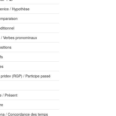
enice / Hypothèse
omparaison
ditionnel
i / Verbes pronominaux
ositions
fs
bes
 pridev (RGP) / Participe passé
 / Présent
ure
ena / Concordance des temps