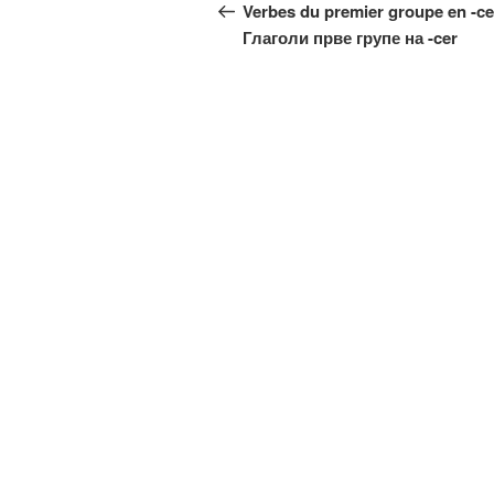
чланка
чланак
Verbes du premier groupe en -ce
Глаголи прве групе на -cer