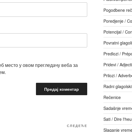
Pogodbene reč
Poredjenje / C
Potencijal / Con
Povratni glagol
Predlozi / Prép
еб место у овом прегледачу веба за
Pridevi / Adjecti
ем.
Prilozi / Adver
Radni glagolski
Rečenice
Sadašnje vreme
Sati / Dire l'he
Следећи
СЛЕДЕЋЕ
Slaganje vrem