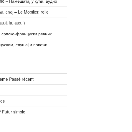
udio – Намешатај у кући, аудио
, спој – Le Mobilier, relie
u,à la, aux..)
 српско-француски речник
цуском, слушај и повежи
vreme Passé récent
res
 Futur simple