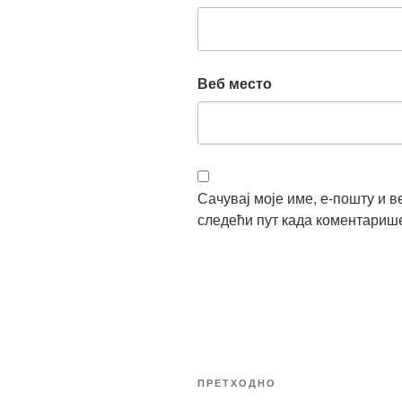
Веб место
Сачувај моје име, е-пошту и в
следећи пут када коментариш
Кретање
Претходни
ПРЕТХОДНО