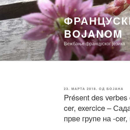
Скочи
на
ФРАНЦУСКИ
садржај
BOJANOM
Вежбање француског језика
ОБЈАВЉЕНО
23. МАРТА 2018.
ОД
БОЈАНА
Présent des verbes 
cer, exercice – Са
прве групе на -cer