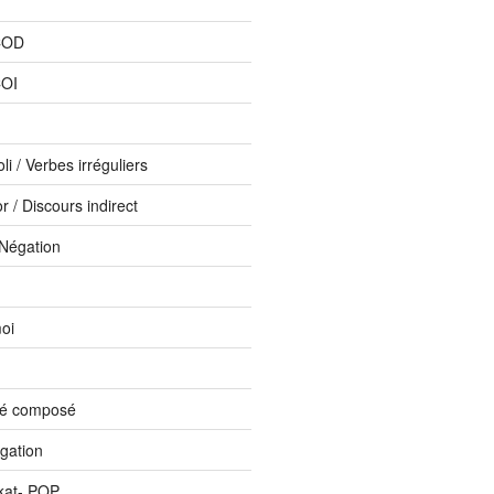
COD
COI
li / Verbes irréguliers
 / Discours indirect
 Négation
oi
sé composé
ogation
kat- PQP