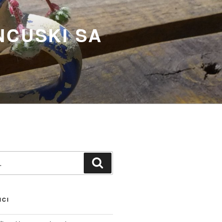
NCUSKI SA
Претражи
NCI