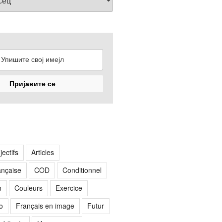
jectifs
Articles
rançaise
COD
Conditionnel
n
Couleurs
Exercice
o
Français en image
Futur