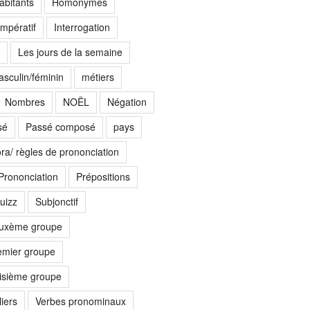
abitants
Homonymes
Impératif
Interrogation
Les jours de la semaine
sculin/féminin
métiers
Nombres
NOËL
Négation
sé
Passé composé
pays
ora/ règles de prononciation
Prononciation
Prépositions
uizz
Subjonctif
euxème groupe
emier groupe
oisième groupe
iers
Verbes pronominaux