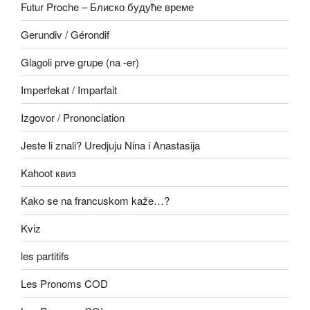
Futur Proche – Блиско будуће време
Gerundiv / Gérondif
Glagoli prve grupe (na -er)
Imperfekat / Imparfait
Izgovor / Prononciation
Jeste li znali? Uredjuju Nina i Anastasija
Kahoot квиз
Kako se na francuskom kaže…?
Kviz
les partitifs
Les Pronoms COD