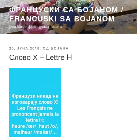
Скочи
ФРАНЦУСКИ СА БОЈАНОМ /
на
FRANCUSKI SA BOJANOM
садржај
Вежбање француског језика
ОБЈАВЉЕНО
20. ЈУНА 2018.
ОД
БОЈАНА
Слово Х – Lettre H