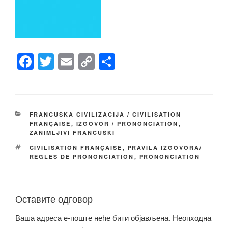
F
T
E
C
S
a
wi
m
o
h
c
tt
ail
p
ar
e
er
y
e
КАТЕГОРИЈЕ
FRANCUSKA CIVILIZACIJA / CIVILISATION
b
Li
FRANÇAISE
,
IZGOVOR / PRONONCIATION
,
ZANIMLJIVI FRANCUSKI
o
n
ОЗНАКЕ
CIVILISATION FRANÇAISE
,
PRAVILA IZGOVORA/
o
k
RÈGLES DE PRONONCIATION
,
PRONONCIATION
k
Оставите одговор
Ваша адреса е-поште неће бити објављена.
Неопходна