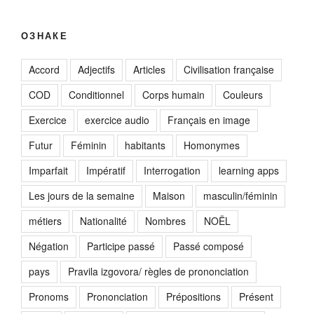
ОЗНАКЕ
Accord
Adjectifs
Articles
Civilisation française
COD
Conditionnel
Corps humain
Couleurs
Exercice
exercice audio
Français en image
Futur
Féminin
habitants
Homonymes
Imparfait
Impératif
Interrogation
learning apps
Les jours de la semaine
Maison
masculin/féminin
métiers
Nationalité
Nombres
NOËL
Négation
Participe passé
Passé composé
pays
Pravila izgovora/ règles de prononciation
Pronoms
Prononciation
Prépositions
Présent