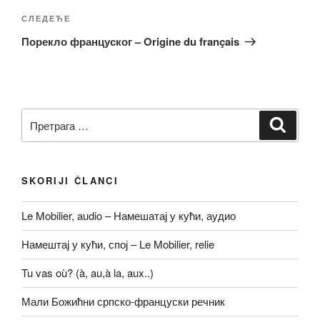
Следећи
СЛЕДЕЋЕ
чланак
Порекло француског – Origine du français
Претрага
Претр
за:
SKORIJI ČLANCI
Le Mobilier, audio – Намешатај у кући, аудио
Намештај у кући, спој – Le Mobilier, relie
Tu vas où? (à, au,à la, aux..)
Мали Божићни српско-француски речник