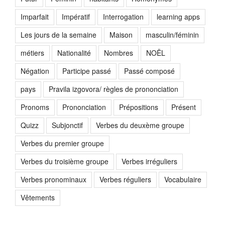
Imparfait
Impératif
Interrogation
learning apps
Les jours de la semaine
Maison
masculin/féminin
métiers
Nationalité
Nombres
NOËL
Négation
Participe passé
Passé composé
pays
Pravila izgovora/ règles de prononciation
Pronoms
Prononciation
Prépositions
Présent
Quizz
Subjonctif
Verbes du deuxème groupe
Verbes du premier groupe
Verbes du troisième groupe
Verbes irréguliers
Verbes pronominaux
Verbes réguliers
Vocabulaire
Vêtements