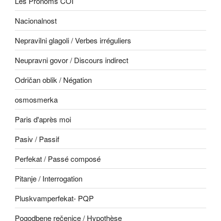
Les Pronoms COI
Nacionalnost
Nepravilni glagoli / Verbes irréguliers
Neupravni govor / Discours indirect
Odričan oblik / Négation
osmosmerka
Paris d'après moi
Pasiv / Passif
Perfekat / Passé composé
Pitanje / Interrogation
Pluskvamperfekat- PQP
Pogodbene rečenice / Hypothèse