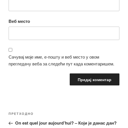
Веб место
Сачувај моје име, е-пошту и веб место у овом
прегледачу веба за следећи пут када коментаришем.
Кретање
Претходни
ПРЕТХОДНО
чланка
чланак
On est quel jour aujourd’hui? – Који је данас дан?