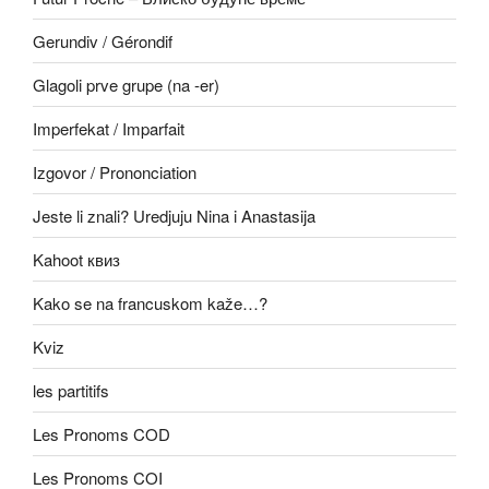
Gerundiv / Gérondif
Glagoli prve grupe (na -er)
Imperfekat / Imparfait
Izgovor / Prononciation
Jeste li znali? Uredjuju Nina i Anastasija
Kahoot квиз
Kako se na francuskom kaže…?
Kviz
les partitifs
Les Pronoms COD
Les Pronoms COI