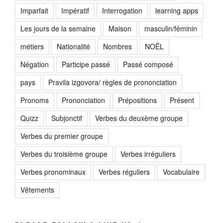
Imparfait
Impératif
Interrogation
learning apps
Les jours de la semaine
Maison
masculin/féminin
métiers
Nationalité
Nombres
NOËL
Négation
Participe passé
Passé composé
pays
Pravila izgovora/ règles de prononciation
Pronoms
Prononciation
Prépositions
Présent
Quizz
Subjonctif
Verbes du deuxème groupe
Verbes du premier groupe
Verbes du troisième groupe
Verbes irréguliers
Verbes pronominaux
Verbes réguliers
Vocabulaire
Vêtements