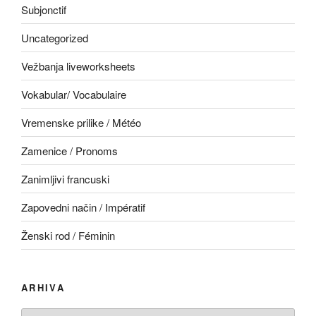
Subjonctif
Uncategorized
Vežbanja liveworksheets
Vokabular/ Vocabulaire
Vremenske prilike / Météo
Zamenice / Pronoms
Zanimljivi francuski
Zapovedni način / Impératif
Ženski rod / Féminin
ARHIVA
Arhiva