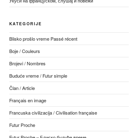
Укуси на француском, слушај и повежи
KATEGORIJE
Blisko prošlo vreme Passé récent
Boje / Couleurs
Brojevi / Nombres
Buduće vreme / Futur simple
Član / Article
Français en image
Francuska civilizacija / Civilisation française
Futur Proche
Futur Proche – Блиско будуће време