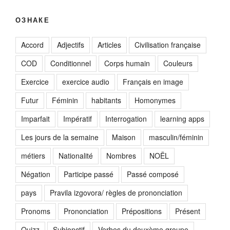
ОЗНАКЕ
Accord
Adjectifs
Articles
Civilisation française
COD
Conditionnel
Corps humain
Couleurs
Exercice
exercice audio
Français en image
Futur
Féminin
habitants
Homonymes
Imparfait
Impératif
Interrogation
learning apps
Les jours de la semaine
Maison
masculin/féminin
métiers
Nationalité
Nombres
NOËL
Négation
Participe passé
Passé composé
pays
Pravila izgovora/ règles de prononciation
Pronoms
Prononciation
Prépositions
Présent
Quizz
Subjonctif
Verbes du deuxème groupe