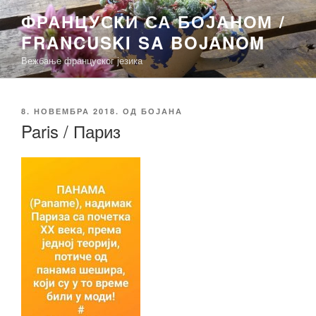
Скочи
ФРАНЦУСКИ СА БОЈАНОМ /
на
FRANCUSKI SA BOJANOM
садржај
Вежбање француског језика
ОБЈАВЉЕНО
8. НОВЕМБРА 2018.
ОД
БОЈАНА
Paris / Париз