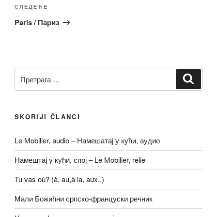
Следећи
СЛЕДЕЋЕ
чланак
Paris / Париз
Претрага
Претр
за:
SKORIJI ČLANCI
Le Mobilier, audio – Намешатај у кући, аудио
Намештај у кући, спој – Le Mobilier, relie
Tu vas où? (à, au,à la, aux..)
Мали Божићни српско-француски речник