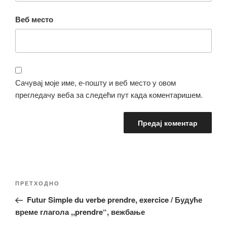
Веб место
Сачувај моје име, е-пошту и веб место у овом
прегледачу веба за следећи пут када коментаришем.
Кретање
Претходни
ПРЕТХОДНО
чланка
чланак
Futur Simple du verbe prendre, exercice / Будуће
време глагола ,,prendre“, вежбање