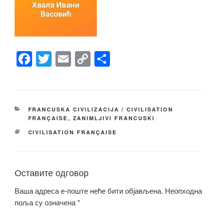
F
T
E
C
S
a
wi
m
o
h
c
tt
ail
p
ar
e
er
y
e
КАТЕГОРИЈЕ
FRANCUSKA CIVILIZACIJA / CIVILISATION
b
Li
FRANÇAISE
,
ZANIMLJIVI FRANCUSKI
o
n
ОЗНАКЕ
CIVILISATION FRANÇAISE
o
k
k
Оставите одговор
Ваша адреса е-поште неће бити објављена.
Неопходна
поља су означена
*