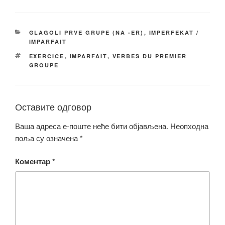
c
tt
ail
p
ar
e
er
y
e
КАТЕГОРИЈЕ
GLAGOLI PRVE GRUPE (NA -ER)
,
IMPERFEKAT /
b
Li
IMPARFAIT
o
n
ОЗНАКЕ
EXERCICE
,
IMPARFAIT
,
VERBES DU PREMIER
GROUPE
o
k
k
Оставите одговор
Ваша адреса е-поште неће бити објављена.
Неопходна
поља су означена
*
Коментар
*