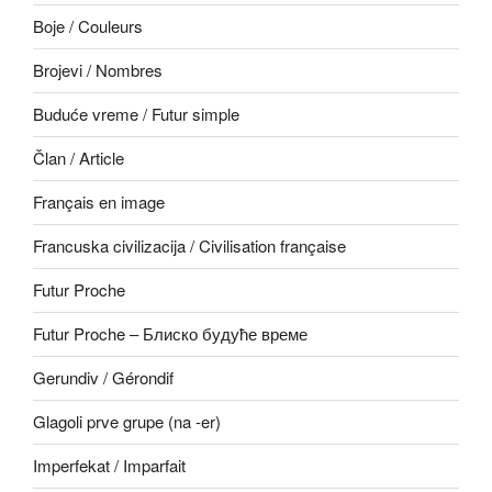
Boje / Couleurs
Brojevi / Nombres
Buduće vreme / Futur simple
Član / Article
Français en image
Francuska civilizacija / Civilisation française
Futur Proche
Futur Proche – Блиско будуће време
Gerundiv / Gérondif
Glagoli prve grupe (na -er)
Imperfekat / Imparfait