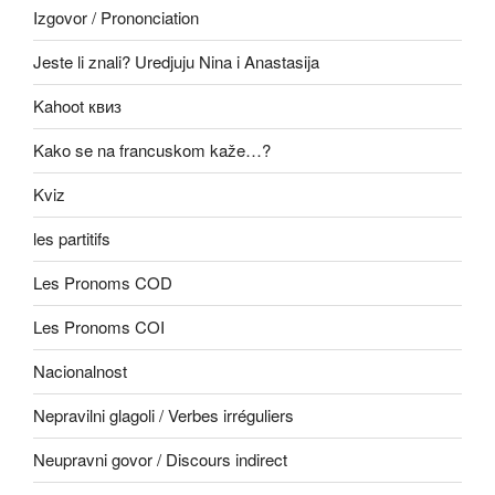
Izgovor / Prononciation
Jeste li znali? Uredjuju Nina i Anastasija
Kahoot квиз
Kako se na francuskom kaže…?
Kviz
les partitifs
Les Pronoms COD
Les Pronoms COI
Nacionalnost
Nepravilni glagoli / Verbes irréguliers
Neupravni govor / Discours indirect