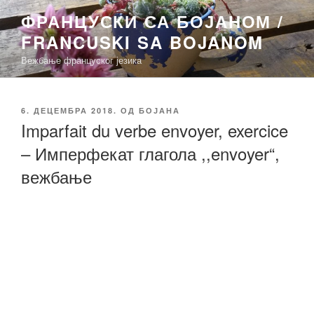
Скочи
ФРАНЦУСКИ СА БОЈАНОМ /
на
FRANCUSKI SA BOJANOM
садржај
Вежбање француског језика
ОБЈАВЉЕНО
6. ДЕЦЕМБРА 2018.
ОД
БОЈАНА
Imparfait du verbe envoyer, exercice
– Имперфекат глагола ,,envoyer“,
вежбање