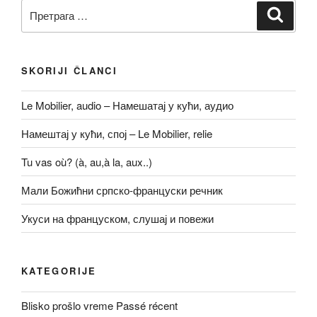
Претрага
Претр
за:
SKORIJI ČLANCI
Le Mobilier, audio – Намешатај у кући, аудио
Намештај у кући, спој – Le Mobilier, relie
Tu vas où? (à, au,à la, aux..)
Мали Божићни српско-француски речник
Укуси на француском, слушај и повежи
KATEGORIJE
Blisko prošlo vreme Passé récent