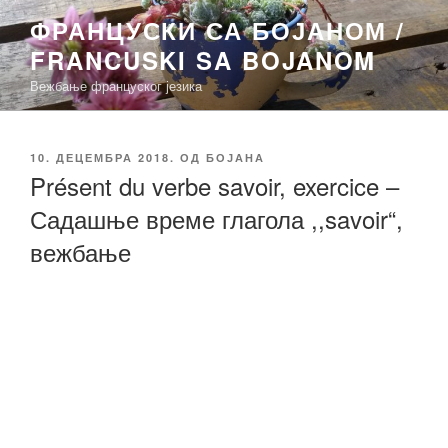
Скочи
ФРАНЦУСКИ СА БОЈАНОМ /
на
FRANCUSKI SA BOJANOM
садржај
Вежбање француског језика
ОБЈАВЉЕНО
10. ДЕЦЕМБРА 2018.
ОД
БОЈАНА
Présent du verbe savoir, exercice –
Садашње време глагола ,,savoir“,
вежбање