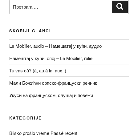
Претрага
Претр
за:
SKORIJI ČLANCI
Le Mobilier, audio – Намешатај у кући, аудио
Намештај у кући, спој – Le Mobilier, relie
Tu vas où? (à, au,à la, aux..)
Мали Божићни српско-француски речник
Укуси на француском, слушај и повежи
KATEGORIJE
Blisko prošlo vreme Passé récent