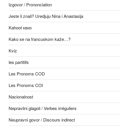
Izgovor / Prononciation
Jeste li znali? Uredjuju Nina i Anastasija
Kahoot квиз
Kako se na francuskom kaže…?
Kviz
les partitifs
Les Pronoms COD
Les Pronoms COI
Nacionalnost
Nepravilni glagoli / Verbes irréguliers
Neupravni govor / Discours indirect