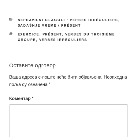
c
tt
ail
p
ar
e
er
y
e
КАТЕГОРИЈЕ
NEPRAVILNI GLAGOLI / VERBES IRRÉGULIERS
,
b
Li
SADAŠNJE VREME / PRÉSENT
o
n
ОЗНАКЕ
EXERCICE
,
PRÉSENT
,
VERBES DU TROISIÈME
GROUPE
,
VERBES IRRÉGULIERS
o
k
k
Оставите одговор
Ваша адреса е-поште неће бити објављена.
Неопходна
поља су означена
*
Коментар
*