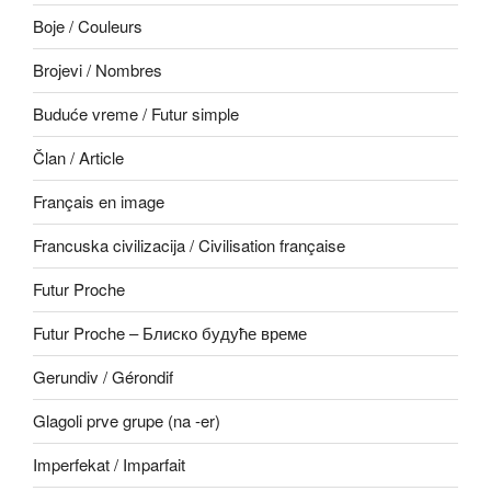
Boje / Couleurs
Brojevi / Nombres
Buduće vreme / Futur simple
Član / Article
Français en image
Francuska civilizacija / Civilisation française
Futur Proche
Futur Proche – Блиско будуће време
Gerundiv / Gérondif
Glagoli prve grupe (na -er)
Imperfekat / Imparfait