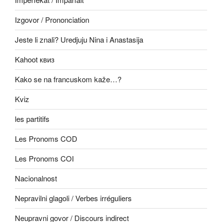
Izgovor / Prononciation
Jeste li znali? Uredjuju Nina i Anastasija
Kahoot квиз
Kako se na francuskom kaže…?
Kviz
les partitifs
Les Pronoms COD
Les Pronoms COI
Nacionalnost
Nepravilni glagoli / Verbes irréguliers
Neupravni govor / Discours indirect