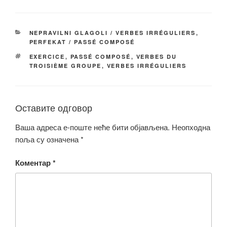
c
tt
ail
p
ar
e
er
y
e
КАТЕГОРИЈЕ
NEPRAVILNI GLAGOLI / VERBES IRRÉGULIERS
,
b
Li
PERFEKAT / PASSÉ COMPOSÉ
o
n
ОЗНАКЕ
EXERCICE
,
PASSÉ COMPOSÉ
,
VERBES DU
TROISIÈME GROUPE
,
VERBES IRRÉGULIERS
o
k
k
Оставите одговор
Ваша адреса е-поште неће бити објављена.
Неопходна
поља су означена
*
Коментар
*