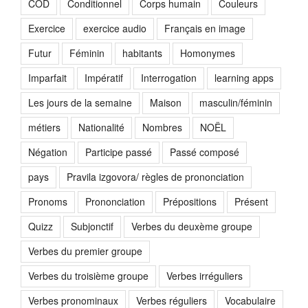
COD
Conditionnel
Corps humain
Couleurs
Exercice
exercice audio
Français en image
Futur
Féminin
habitants
Homonymes
Imparfait
Impératif
Interrogation
learning apps
Les jours de la semaine
Maison
masculin/féminin
métiers
Nationalité
Nombres
NOËL
Négation
Participe passé
Passé composé
pays
Pravila izgovora/ règles de prononciation
Pronoms
Prononciation
Prépositions
Présent
Quizz
Subjonctif
Verbes du deuxème groupe
Verbes du premier groupe
Verbes du troisième groupe
Verbes irréguliers
Verbes pronominaux
Verbes réguliers
Vocabulaire