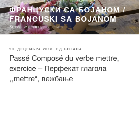
Скочи
ФРАНЦУСКИ СА БОЈАНОМ /
на
FRANCUSKI SA BOJANOM
садржај
Вежбање француског језика
ОБЈАВЉЕНО
20. ДЕЦЕМБРА 2018.
ОД
БОЈАНА
Passé Composé du verbe mettre,
exercice – Перфекат глагола
,,mettre“, вежбање