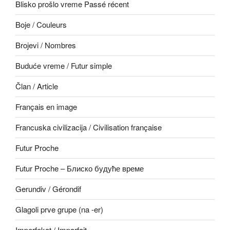
Blisko prošlo vreme Passé récent
Boje / Couleurs
Brojevi / Nombres
Buduće vreme / Futur simple
Član / Article
Français en image
Francuska civilizacija / Civilisation française
Futur Proche
Futur Proche – Блиско будуће време
Gerundiv / Gérondif
Glagoli prve grupe (na -er)
Imperfekat / Imparfait