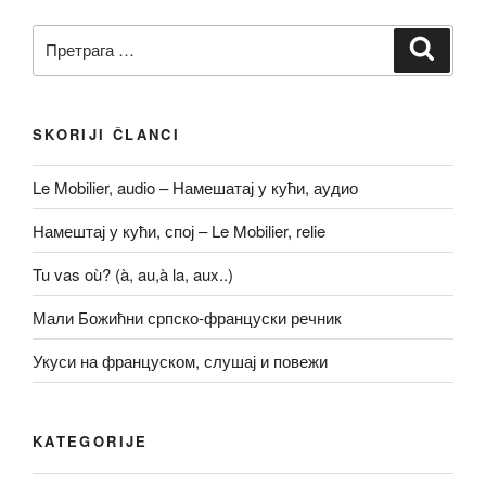
Претрага
Претр
за:
SKORIJI ČLANCI
Le Mobilier, audio – Намешатај у кући, аудио
Намештај у кући, спој – Le Mobilier, relie
Tu vas où? (à, au,à la, aux..)
Мали Божићни српско-француски речник
Укуси на француском, слушај и повежи
KATEGORIJE