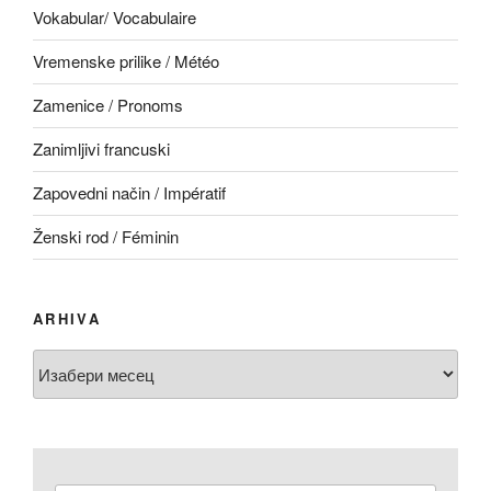
Vokabular/ Vocabulaire
Vremenske prilike / Météo
Zamenice / Pronoms
Zanimljivi francuski
Zapovedni način / Impératif
Ženski rod / Féminin
ARHIVA
Arhiva