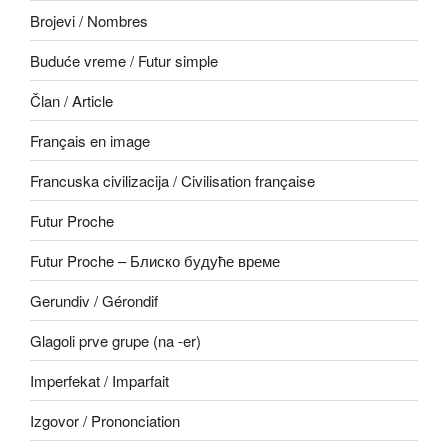
Brojevi / Nombres
Buduće vreme / Futur simple
Član / Article
Français en image
Francuska civilizacija / Civilisation française
Futur Proche
Futur Proche – Блиско будуће време
Gerundiv / Gérondif
Glagoli prve grupe (na -er)
Imperfekat / Imparfait
Izgovor / Prononciation