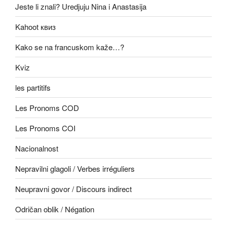
Jeste li znali? Uredjuju Nina i Anastasija
Kahoot квиз
Kako se na francuskom kaže…?
Kviz
les partitifs
Les Pronoms COD
Les Pronoms COI
Nacionalnost
Nepravilni glagoli / Verbes irréguliers
Neupravni govor / Discours indirect
Odričan oblik / Négation