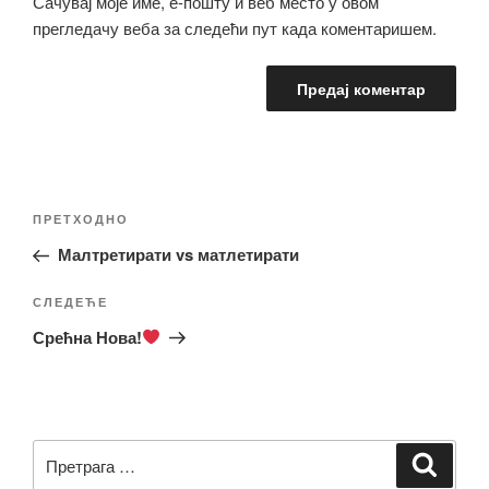
Сачувај моје име, е-пошту и веб место у овом
прегледачу веба за следећи пут када коментаришем.
Кретање
Претходни
ПРЕТХОДНО
чланка
чланак
Малтретирати vs матлетирати
Следећи
СЛЕДЕЋЕ
чланак
Срећна Нова!
Претрага
Претр
за: