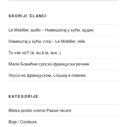
SKORIJI ČLANCI
Le Mobilier, audio – Намешатај у кући, аудио
Намештај у кући, спој – Le Mobilier, relie
Tu vas où? (à, au,à la, aux..)
Мали Божићни српско-француски речник
Укуси на француском, слушај и повежи
KATEGORIJE
Blisko prošlo vreme Passé récent
Boje / Couleurs