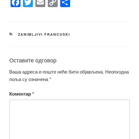
F
T
E
C
S
a
wi
m
o
h
c
tt
ail
p
ar
e
er
y
e
КАТЕГОРИЈЕ
ZANIMLJIVI FRANCUSKI
b
Li
o
n
o
k
Оставите одговор
k
Ваша адреса е-поште неће бити објављена.
Неопходна
поља су означена
*
Коментар
*