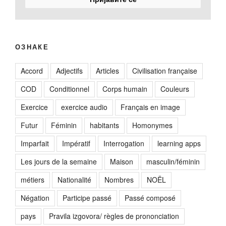
ОЗНАКЕ
Accord
Adjectifs
Articles
Civilisation française
COD
Conditionnel
Corps humain
Couleurs
Exercice
exercice audio
Français en image
Futur
Féminin
habitants
Homonymes
Imparfait
Impératif
Interrogation
learning apps
Les jours de la semaine
Maison
masculin/féminin
métiers
Nationalité
Nombres
NOËL
Négation
Participe passé
Passé composé
pays
Pravila izgovora/ règles de prononciation