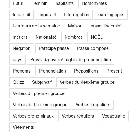
Futur
Féminin
habitants
Homonymes
Imparfait
Impératif
Interrogation
learning apps
Les jours de la semaine
Maison
masculin/féminin
métiers
Nationalité
Nombres
NOËL
Négation
Participe passé
Passé composé
pays
Pravila izgovora/ règles de prononciation
Pronoms
Prononciation
Prépositions
Présent
Quizz
Subjonctif
Verbes du deuxème groupe
Verbes du premier groupe
Verbes du troisième groupe
Verbes irréguliers
Verbes pronominaux
Verbes réguliers
Vocabulaire
Vêtements