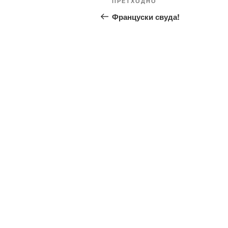
Претходни
ПРЕТХОДНО
чланка
чланак
Француски свуда!