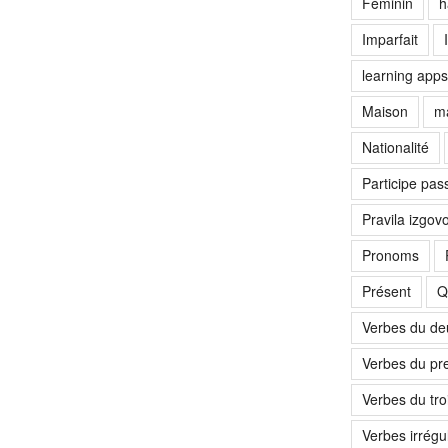
Féminin
h
Imparfait
learning apps
Maison
ma
Nationalité
Participe pas
Pravila izgov
Pronoms
Présent
Q
Verbes du d
Verbes du pr
Verbes du tr
Verbes irrégul