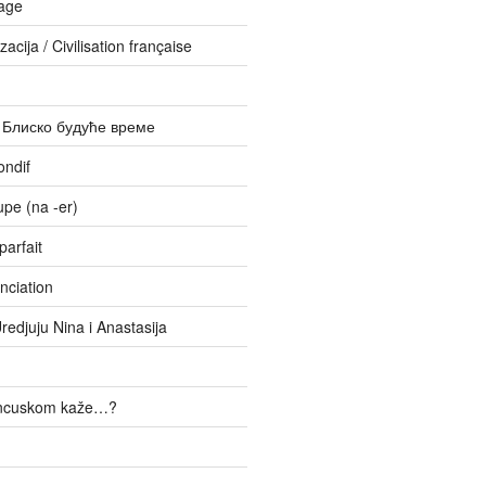
age
zacija / Civilisation française
– Блиско будуће време
ondif
upe (na -er)
parfait
nciation
Uredjuju Nina i Anastasija
ancuskom kaže…?