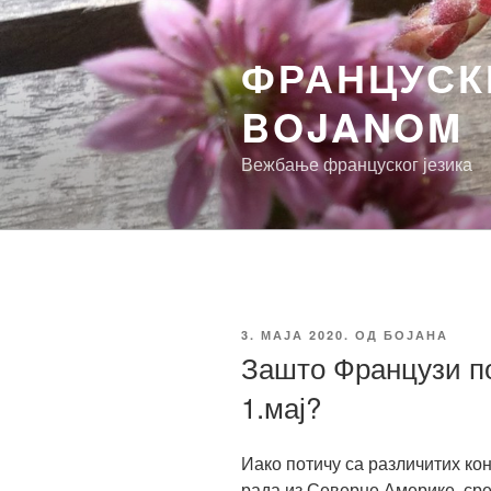
Скочи
на
ФРАНЦУСКИ
садржај
BOJANOM
Вежбање француског језика
ОБЈАВЉЕНО
3. МАЈА 2020.
ОД
БОЈАНА
Зашто Французи по
1.мај?
Иако потичу са различитих кон
рада из Северне Америке, срел