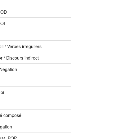
COD
COI
li / Verbes irréguliers
 / Discours indirect
 Négation
oi
sé composé
ogation
kat- PQP