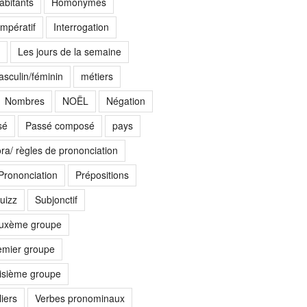
abitants
Homonymes
Impératif
Interrogation
Les jours de la semaine
sculin/féminin
métiers
Nombres
NOËL
Négation
sé
Passé composé
pays
ora/ règles de prononciation
Prononciation
Prépositions
uizz
Subjonctif
euxème groupe
emier groupe
oisième groupe
iers
Verbes pronominaux