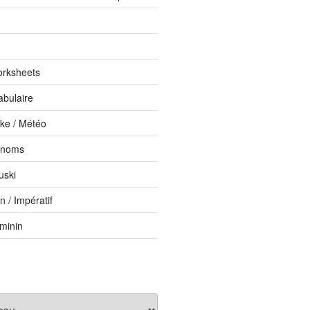
orksheets
abulaire
ike / Météo
onoms
uski
 / Impératif
éminin