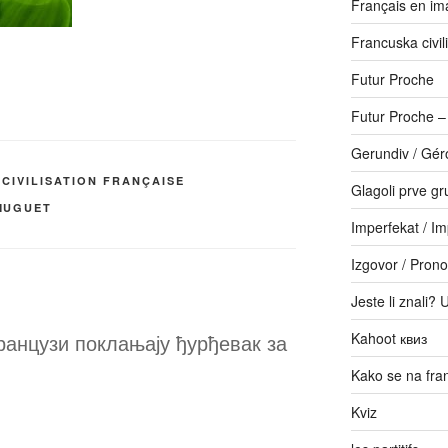
Français en im
Francuska civili
Futur Proche
Futur Proche 
Gerundiv / Gér
 CIVILISATION FRANÇAISE
Glagoli prve gr
MUGUET
Imperfekat / Im
Izgovor / Prono
Jeste li znali? 
ранцузи поклањају ђурђевак за
Kahoot квиз
Kako se na fr
Kviz