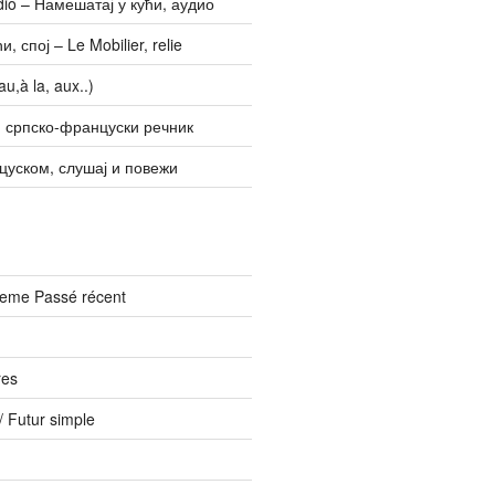
udio – Намешатај у кући, аудио
, спој – Le Mobilier, relie
u,à la, aux..)
 српско-француски речник
цуском, слушај и повежи
vreme Passé récent
res
 Futur simple