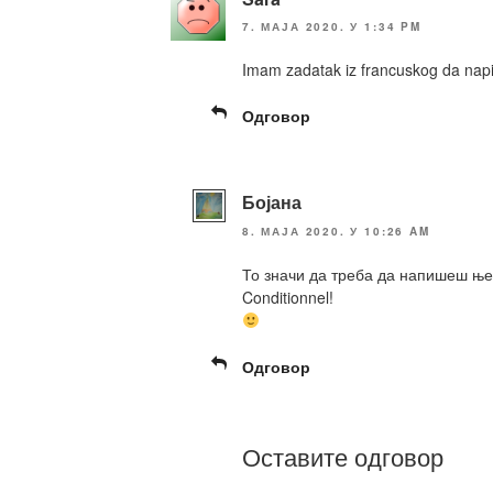
7. МАЈА 2020. У 1:34 PM
Imam zadatak iz francuskog da napi
Одговор
Бојана
8. МАЈА 2020. У 10:26 AM
То значи да треба да напишеш њег
Conditionnel!
Одговор
Оставите одговор