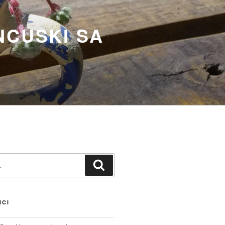
NCUSKI SA
Претражи
NCI