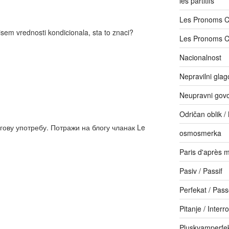
les partitifs
Les Pronoms 
sem vrednosti kondicionala, sta to znaci?
Les Pronoms 
Nacionalnost
Nepravilni glago
Neupravni govor
Odričan oblik /
ову употребу. Потражи на блогу чланак Le
osmosmerka
Paris d'après m
Pasiv / Passif
Perfekat / Pas
Pitanje / Interr
Pluskvamperfe