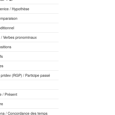
enice / Hypothèse
omparaison
ditionnel
i / Verbes pronominaux
ositions
fs
bes
 pridev (RGP) / Participe passé
 / Présent
ure
ena / Concordance des temps