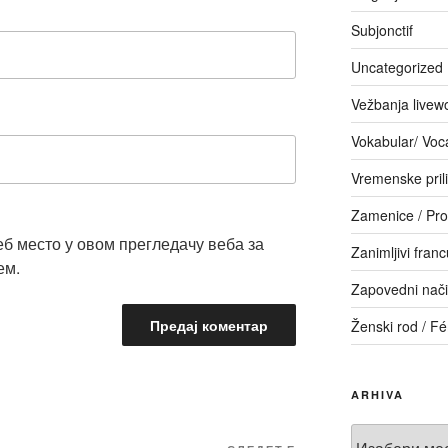
Subjonctif
Uncategorized
Vežbanja livew
Vokabular/ Voc
Vremenske pril
Zamenice / Pr
еб место у овом прегледачу веба за
Zanimljivi franc
ем.
Zapovedni način
Ženski rod / F
ARHIVA
Arhiva