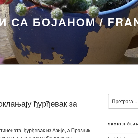
 СА БОЈАНОМ / FRA
Претрага
клањају ђурђевак за
за:
SKORIJI ČLA
тинената, ђурђевак из Азије, а Празник
и су се и спојили у Француској,