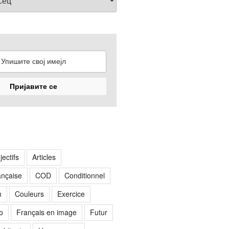
jectifs
Articles
rançaise
COD
Conditionnel
n
Couleurs
Exercice
o
Français en image
Futur