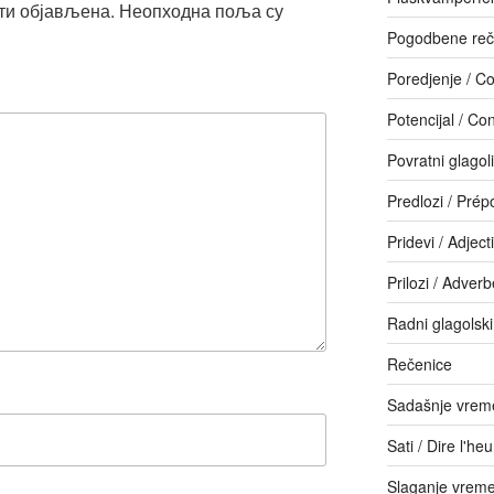
ти објављена.
Неопходна поља су
Pogodbene reč
Poredjenje / C
Potencijal / Con
Povratni glagol
Predlozi / Prép
Pridevi / Adjecti
Prilozi / Adver
Radni glagolski
Rečenice
Sadašnje vreme
Sati / Dire l'he
Slaganje vrem