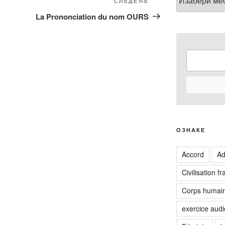
Следећи
СЛЕДЕЋЕ
чланак
La Prononciation du nom OURS
ОЗНАКЕ
Accord
Ad
Civilisation f
Corps humai
exercice audi