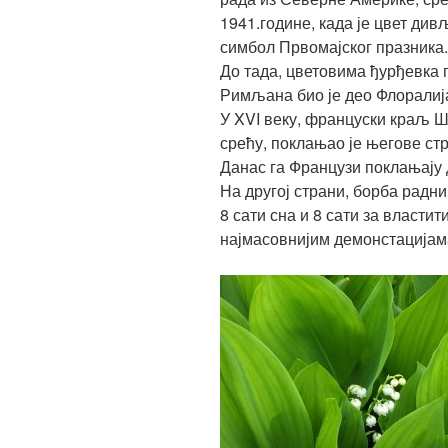
1941.године, када је цвет ди
симбол Првомајског празника.
До тада, цветовима ђурђевка 
Римљана био је део Флоралија
У XVI веку, француски краљ Ш
срећу, поклањао је његове ст
Данас га Французи поклањају 
На другој страни, борба радни
8 сати сна и 8 сати за властит
најмасовнијим демонстацијама