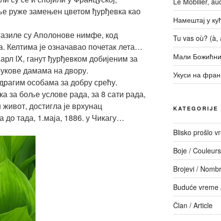
Le Mobilier, a
вље руже замењен цветом ђурђевка као
Намештај у кући
газиле су Аполонове нимфе, код
Tu vas où? (à, a
. Келтима је означавао почетак лета…
Мали Божићни
арл IX, ганут ђурђевком добијеним за
рукове дамама на двору.
Укуси на фран
драгим особама за добру срећу.
ка за боље услове рада, за 8 сати рада,
и живот, достигла је врхунац
KATEGORIJE
 до тада, 1.маја, 1886. у Чикагу…
Blisko prošlo 
Boje / Couleurs
Brojevi / Nomb
Buduće vreme /
Član / Article