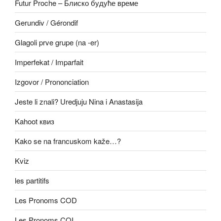
Futur Proche – Блиско будуће време
Gerundiv / Gérondif
Glagoli prve grupe (na -er)
Imperfekat / Imparfait
Izgovor / Prononciation
Jeste li znali? Uredjuju Nina i Anastasija
Kahoot квиз
Kako se na francuskom kaže…?
Kviz
les partitifs
Les Pronoms COD
Les Pronoms COI