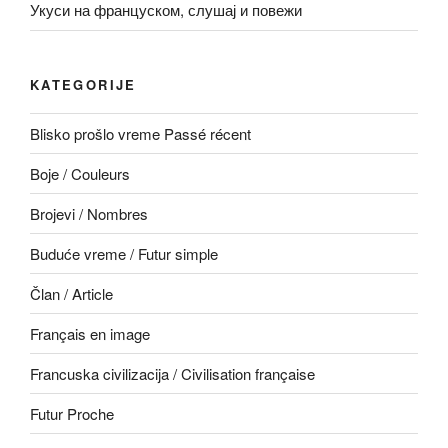
Укуси на француском, слушај и повежи
KATEGORIJE
Blisko prošlo vreme Passé récent
Boje / Couleurs
Brojevi / Nombres
Buduće vreme / Futur simple
Član / Article
Français en image
Francuska civilizacija / Civilisation française
Futur Proche