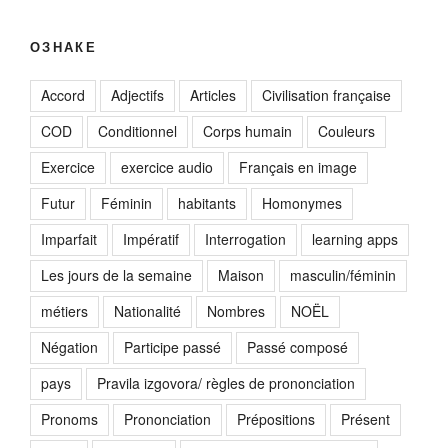
ОЗНАКЕ
Accord
Adjectifs
Articles
Civilisation française
COD
Conditionnel
Corps humain
Couleurs
Exercice
exercice audio
Français en image
Futur
Féminin
habitants
Homonymes
Imparfait
Impératif
Interrogation
learning apps
Les jours de la semaine
Maison
masculin/féminin
métiers
Nationalité
Nombres
NOËL
Négation
Participe passé
Passé composé
pays
Pravila izgovora/ règles de prononciation
Pronoms
Prononciation
Prépositions
Présent