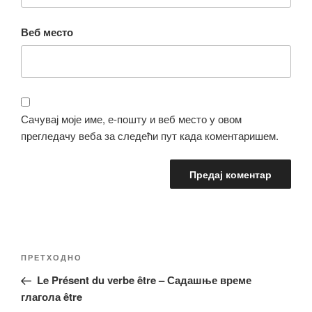
Веб место
Сачувај моје име, е-пошту и веб место у овом
прегледачу веба за следећи пут када коментаришем.
Кретање
Претходни
ПРЕТХОДНО
чланка
чланак
Le Présent du verbe être – Садашње време
глагола être