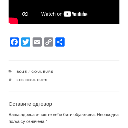
F
T
E
C
S
a
wi
m
o
h
c
tt
ail
p
ar
e
er
y
e
КАТЕГОРИЈЕ
BOJE / COULEURS
b
Li
ОЗНАКЕ
LES COULEURS
o
n
o
k
k
Оставите одговор
Ваша адреса е-поште неће бити објављена.
Неопходна
поља су означена
*