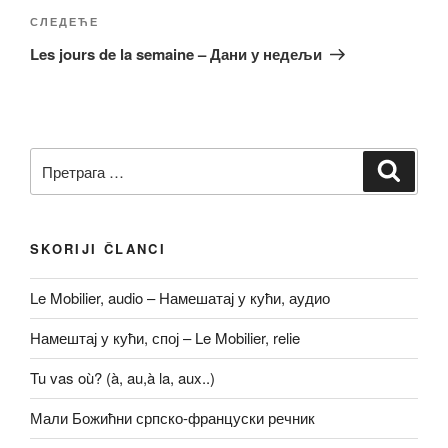
Следећи
СЛЕДЕЋЕ
чланак
Les jours de la semaine – Дани у недељи
Претрага
Претр
за:
SKORIJI ČLANCI
Le Mobilier, audio – Намешатај у кући, аудио
Намештај у кући, спој – Le Mobilier, relie
Tu vas où? (à, au,à la, aux..)
Мали Божићни српско-француски речник