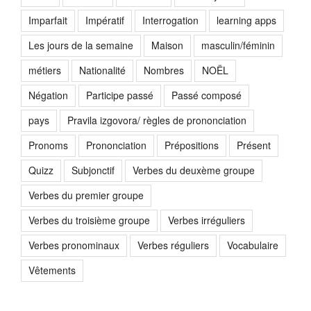
Imparfait
Impératif
Interrogation
learning apps
Les jours de la semaine
Maison
masculin/féminin
métiers
Nationalité
Nombres
NOËL
Négation
Participe passé
Passé composé
pays
Pravila izgovora/ règles de prononciation
Pronoms
Prononciation
Prépositions
Présent
Quizz
Subjonctif
Verbes du deuxème groupe
Verbes du premier groupe
Verbes du troisième groupe
Verbes irréguliers
Verbes pronominaux
Verbes réguliers
Vocabulaire
Vêtements