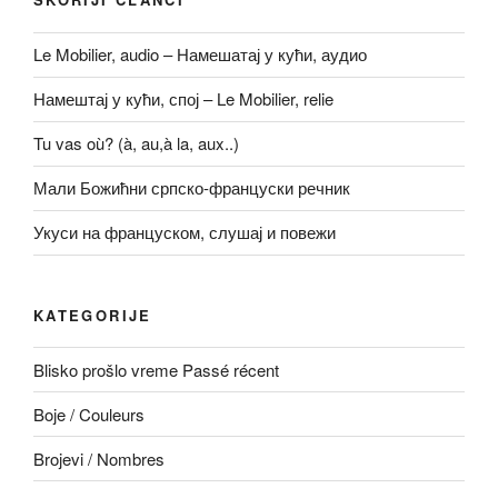
Le Mobilier, audio – Намешатај у кући, аудио
Намештај у кући, спој – Le Mobilier, relie
Tu vas où? (à, au,à la, aux..)
Мали Божићни српско-француски речник
Укуси на француском, слушај и повежи
KATEGORIJE
Blisko prošlo vreme Passé récent
Boje / Couleurs
Brojevi / Nombres