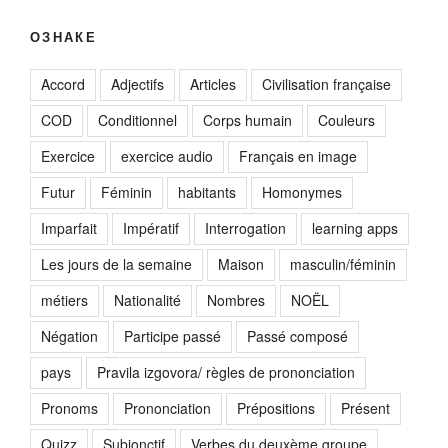
ОЗНАКЕ
Accord
Adjectifs
Articles
Civilisation française
COD
Conditionnel
Corps humain
Couleurs
Exercice
exercice audio
Français en image
Futur
Féminin
habitants
Homonymes
Imparfait
Impératif
Interrogation
learning apps
Les jours de la semaine
Maison
masculin/féminin
métiers
Nationalité
Nombres
NOËL
Négation
Participe passé
Passé composé
pays
Pravila izgovora/ règles de prononciation
Pronoms
Prononciation
Prépositions
Présent
Quizz
Subjonctif
Verbes du deuxème groupe