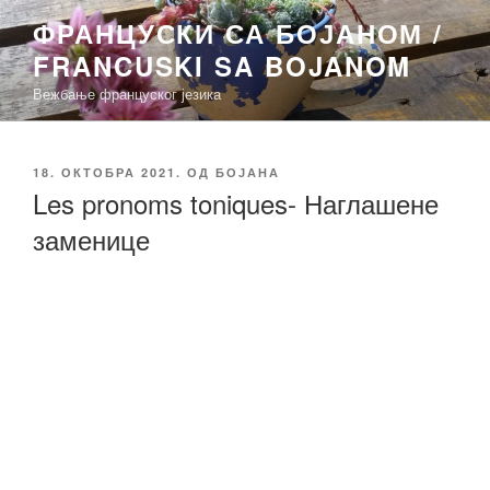
Скочи
ФРАНЦУСКИ СА БОЈАНОМ /
на
FRANCUSKI SA BOJANOM
садржај
Вежбање француског језика
ОБЈАВЉЕНО
18. ОКТОБРА 2021.
ОД
БОЈАНА
Les pronoms toniques- Наглашене
заменице