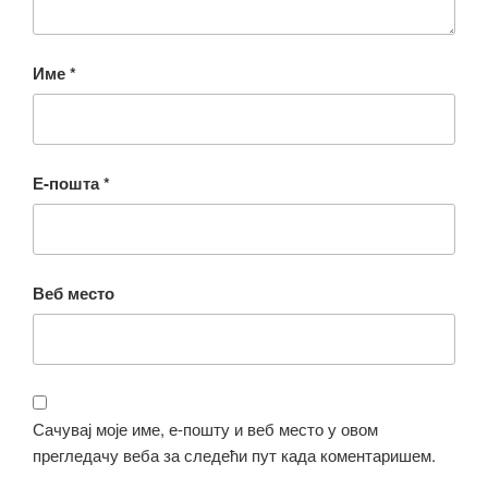
Име
*
Е-пошта
*
Веб место
Сачувај моје име, е-пошту и веб место у овом
прегледачу веба за следећи пут када коментаришем.