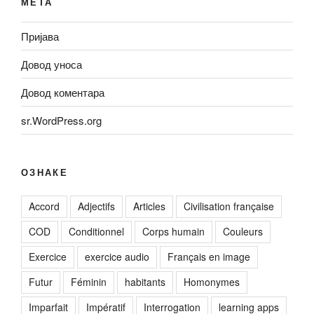
МЕТА
Пријава
Довод уноса
Довод коментара
sr.WordPress.org
ОЗНАКЕ
Accord
Adjectifs
Articles
Civilisation française
COD
Conditionnel
Corps humain
Couleurs
Exercice
exercice audio
Français en image
Futur
Féminin
habitants
Homonymes
Imparfait
Impératif
Interrogation
learning apps