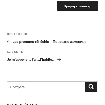
Кретање
Претходни
ПРЕТХОДНО
чланка
чланак
Les pronoms réfléchis – Повратне заменице
Следећи
СЛЕДЕЋЕ
чланак
Je m’appelle… j’ai…j’habite…
Претрага
Претр
за:
SKORIJI ČLANCI