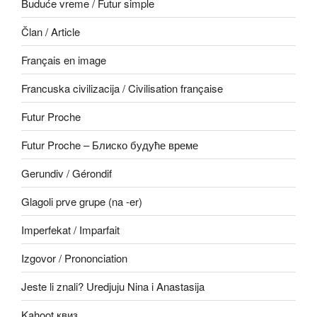
Buduće vreme / Futur simple
Član / Article
Français en image
Francuska civilizacija / Civilisation française
Futur Proche
Futur Proche – Блиско будуће време
Gerundiv / Gérondif
Glagoli prve grupe (na -er)
Imperfekat / Imparfait
Izgovor / Prononciation
Jeste li znali? Uredjuju Nina i Anastasija
Kahoot квиз