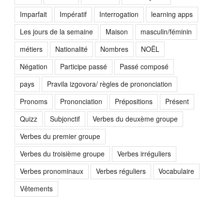
Imparfait
Impératif
Interrogation
learning apps
Les jours de la semaine
Maison
masculin/féminin
métiers
Nationalité
Nombres
NOËL
Négation
Participe passé
Passé composé
pays
Pravila izgovora/ règles de prononciation
Pronoms
Prononciation
Prépositions
Présent
Quizz
Subjonctif
Verbes du deuxème groupe
Verbes du premier groupe
Verbes du troisième groupe
Verbes irréguliers
Verbes pronominaux
Verbes réguliers
Vocabulaire
Vêtements