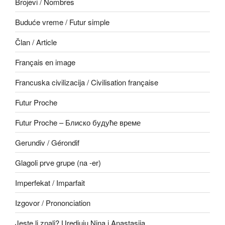
Brojevi / Nombres
Buduće vreme / Futur simple
Član / Article
Français en image
Francuska civilizacija / Civilisation française
Futur Proche
Futur Proche – Блиско будуће време
Gerundiv / Gérondif
Glagoli prve grupe (na -er)
Imperfekat / Imparfait
Izgovor / Prononciation
Jeste li znali? Uredjuju Nina i Anastasija