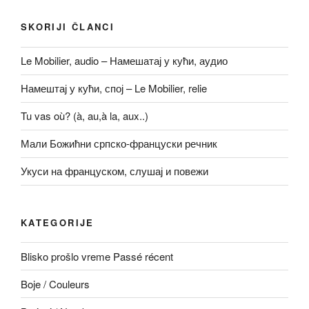
SKORIJI ČLANCI
Le Mobilier, audio – Намешатај у кући, аудио
Намештај у кући, спој – Le Mobilier, relie
Tu vas où? (à, au,à la, aux..)
Мали Божићни српско-француски речник
Укуси на француском, слушај и повежи
KATEGORIJE
Blisko prošlo vreme Passé récent
Boje / Couleurs