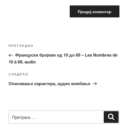
Кретање
Претходни
ПРЕТХОДНО
чланка
чланак
Француски бројеви од 10 до 69 – Les Nombres de
10 à 69, audio
Следећи
СЛЕДЕЋЕ
чланак
Описивање карактера, аудио вежбање
Претрага
Претр
за: