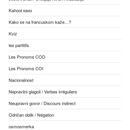
Kahoot квиз
Kako se na francuskom kaže…?
Kviz
les partitifs
Les Pronoms COD
Les Pronoms COI
Nacionalnost
Nepravilni glagoli / Verbes irréguliers
Neupravni govor / Discours indirect
Odričan oblik / Négation
osmosmerka