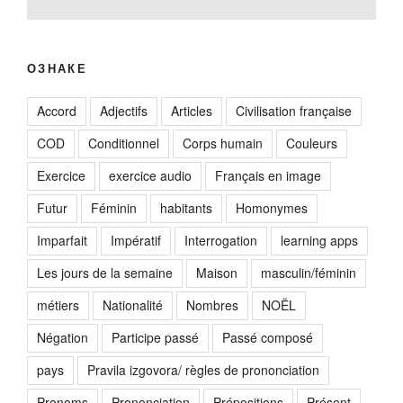
ОЗНАКЕ
Accord
Adjectifs
Articles
Civilisation française
COD
Conditionnel
Corps humain
Couleurs
Exercice
exercice audio
Français en image
Futur
Féminin
habitants
Homonymes
Imparfait
Impératif
Interrogation
learning apps
Les jours de la semaine
Maison
masculin/féminin
métiers
Nationalité
Nombres
NOËL
Négation
Participe passé
Passé composé
pays
Pravila izgovora/ règles de prononciation
Pronoms
Prononciation
Prépositions
Présent