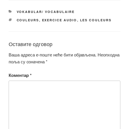
c
tt
ail
p
ar
e
er
y
e
КАТЕГОРИЈЕ
VOKABULAR/ VOCABULAIRE
b
Li
ОЗНАКЕ
COULEURS
,
EXERCICE AUDIO
,
LES COULEURS
o
n
o
k
k
Оставите одговор
Ваша адреса е-поште неће бити објављена.
Неопходна
поља су означена
*
Коментар
*