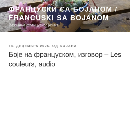
Скочи
ФРАНЦУСКИ СА БОЈАНОМ /
на
FRANCUSKI SA BOJANOM
садржај
Вежбање француског језика
ОБЈАВЉЕНО
14. ДЕЦЕМБРА 2025.
ОД
БОЈАНА
Боје на француском, изговор – Les
couleurs, audio