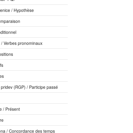
enice / Hypothèse
omparaison
ditionnel
i / Verbes pronominaux
ositions
fs
bes
 pridev (RGP) / Participe passé
 / Présent
ure
ena / Concordance des temps