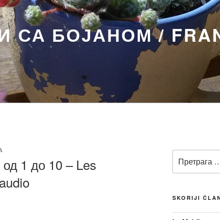
 СА БОЈАНОМ / FRA
А
Претрага
од 1 до 10 – Les
за:
audio
SKORIJI ČLA