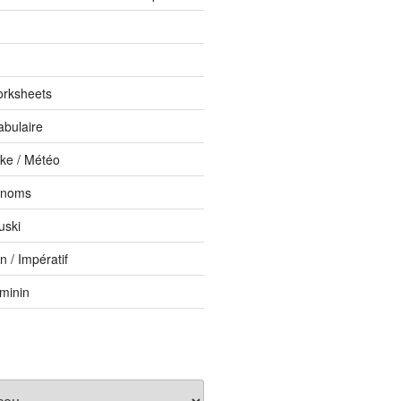
orksheets
abulaire
ike / Météo
onoms
uski
 / Impératif
éminin