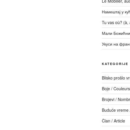
Le Mobilier, a
Намештај у кући
Tu vas où? (à, a
Мали Божићни
Укуси на фран
KATEGORIJE
Blisko prošlo 
Boje / Couleurs
Brojevi / Nomb
Buduće vreme /
Član / Article