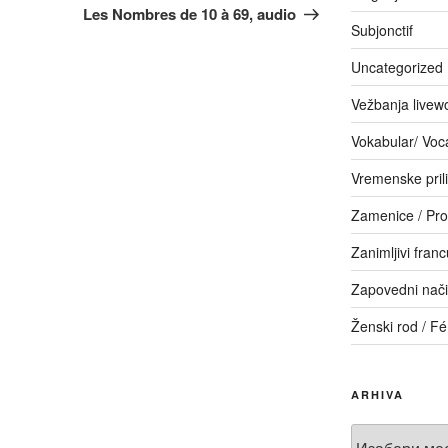
Les Nombres de 10 à 69, audio
Subjonctif
Uncategorized
Vežbanja livew
Vokabular/ Voc
Vremenske pril
Zamenice / Pr
Zanimljivi franc
Zapovedni način
Ženski rod / F
ARHIVA
Arhiva