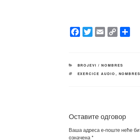
F
T
E
C
S
a
wi
m
o
h
c
tt
ail
p
ar
e
er
y
e
КАТЕГОРИЈЕ
BROJEVI / NOMBRES
b
Li
ОЗНАКЕ
EXERCICE AUDIO
,
NOMBRE
o
n
o
k
k
Оставите одговор
Ваша адреса е-поште неће би
означена
*