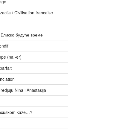
age
zacija / Civilisation française
– Блиско будуће време
ondif
upe (na -er)
parfait
nciation
Uredjuju Nina i Anastasija
ancuskom kaže…?