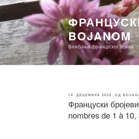
Скочи
на
ФРАНЦУСКИ
садржај
BOJANOM
Вежбање француског језика
ОБЈАВЉЕНО
14. ДЕЦЕМБРА 2025.
ОД
БОЈАН
Француски бројеви 
nombres de 1 à 10, 