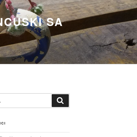
NCUSKI SA
Претражи
NCI