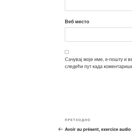
Веб место
Сачувај моје име, е-пошту и в
следећи пут када коментариш
Кретање
Претходни
ПРЕТХОДНО
чланка
чланак
Avoir au présent, exercice audio