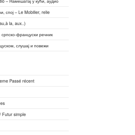
udio – Намешатај у кући, аудио
, спој – Le Mobilier, relie
u,à la, aux..)
 српско-француски речник
цуском, слушај и повежи
vreme Passé récent
res
 Futur simple