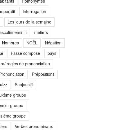
abitants
Homonymes
Impératif
Interrogation
Les jours de la semaine
sculin/féminin
métiers
Nombres
NOËL
Négation
sé
Passé composé
pays
ora/ règles de prononciation
Prononciation
Prépositions
uizz
Subjonctif
euxème groupe
emier groupe
oisième groupe
iers
Verbes pronominaux