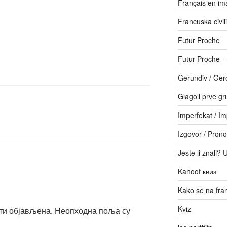
Français en im
Francuska civili
Futur Proche
Futur Proche 
Gerundiv / Gér
Glagoli prve gr
Imperfekat / Im
S
Izgovor / Prono
Jeste li znali? 
Kahoot квиз
Kako se na fr
Kviz
ти објављена.
Неопходна поља су