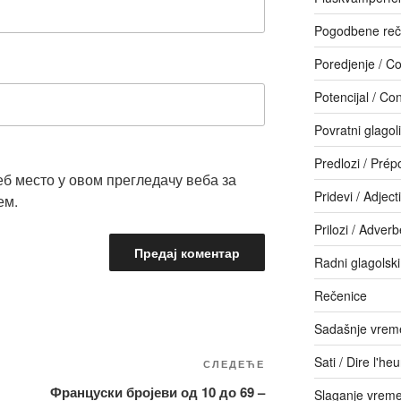
Pogodbene reč
Poredjenje / C
Potencijal / Con
Povratni glagol
Predlozi / Prép
еб место у овом прегледачу веба за
Pridevi / Adjecti
ем.
Prilozi / Adver
Radni glagolski
Rečenice
Sadašnje vreme
Sati / Dire l'he
Следећи
СЛЕДЕЋЕ
чланак
Француски бројеви од 10 до 69 –
Slaganje vrem