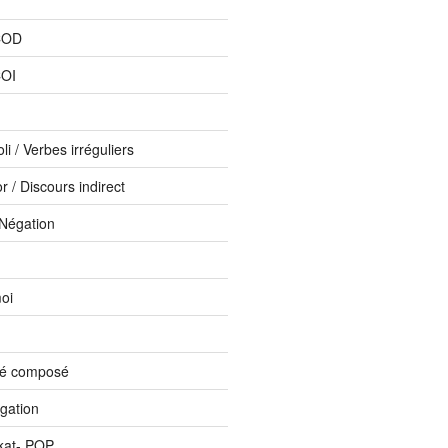
COD
COI
li / Verbes irréguliers
 / Discours indirect
 Négation
oi
sé composé
ogation
kat- PQP