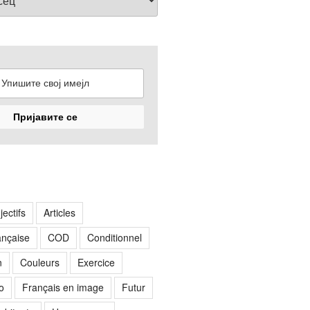
jectifs
Articles
rançaise
COD
Conditionnel
n
Couleurs
Exercice
o
Français en image
Futur