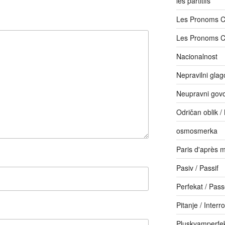
les partitifs
Les Pronoms 
Les Pronoms 
Nacionalnost
Nepravilni glago
Neupravni govor
Odričan oblik /
osmosmerka
Paris d'après m
Pasiv / Passif
Perfekat / Pas
Pitanje / Interr
Pluskvamperfe