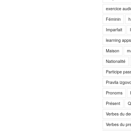
exercice audi
Féminin
h
Imparfait
learning apps
Maison
ma
Nationalité
Participe pas
Pravila izgov
Pronoms
Présent
Q
Verbes du d
Verbes du pr