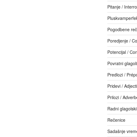
Pitanje / Interr
Pluskvamperfe
Pogodbene reč
Poredjenje / C
Potencijal / Con
Povratni glagol
Predlozi / Prép
Pridevi / Adjecti
Prilozi / Adver
Radni glagolski
Rečenice
Sadašnje vreme