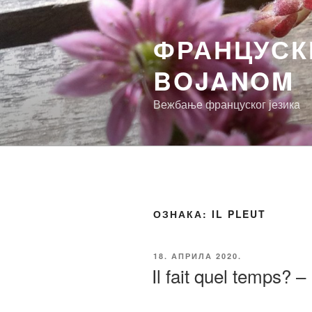
Скочи
на
ФРАНЦУСКИ
садржај
BOJANOM
Вежбање француског језика
ОЗНАКА:
IL PLEUT
ОБЈАВЉЕНО
18. АПРИЛА 2020.
Il fait quel temps? 