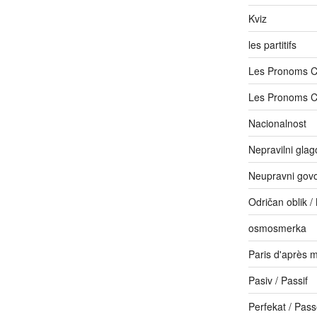
Kviz
les partitifs
Les Pronoms 
Les Pronoms 
Nacionalnost
Nepravilni glago
Neupravni govor
Odričan oblik /
osmosmerka
Paris d'après m
Pasiv / Passif
Perfekat / Pas