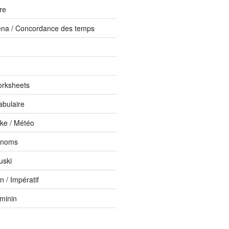
ure
ena / Concordance des temps
orksheets
abulaire
ike / Météo
onoms
uski
 / Impératif
éminin