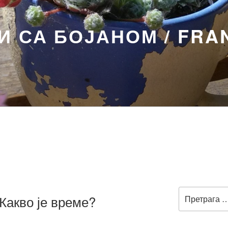
 СА БОЈАНОМ / FRA
Претрага
– Какво је време?
за: