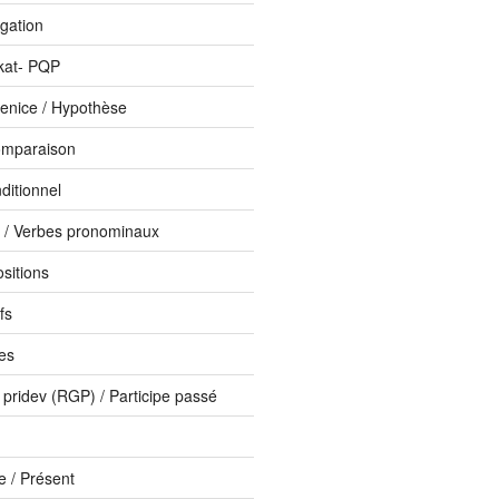
ogation
kat- PQP
enice / Hypothèse
omparaison
ditionnel
i / Verbes pronominaux
ositions
fs
bes
 pridev (RGP) / Participe passé
 / Présent