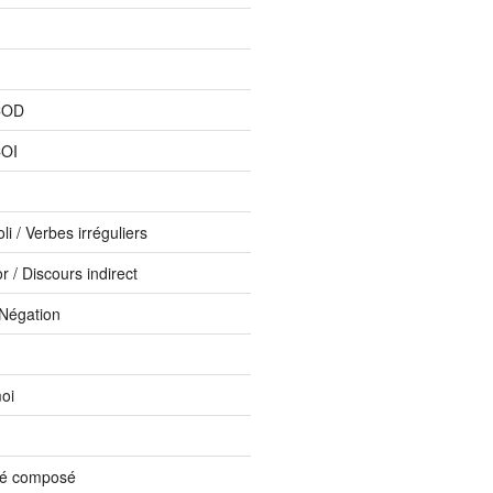
COD
COI
li / Verbes irréguliers
 / Discours indirect
 Négation
oi
sé composé