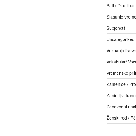
Sati / Dire l'he
Slaganje vrem
Subjonctif
Uncategorized
Vežbanja livew
Vokabular/ Voc
Vremenske pril
Zamenice / Pr
Zanimljivi franc
Zapovedni način
Ženski rod / F