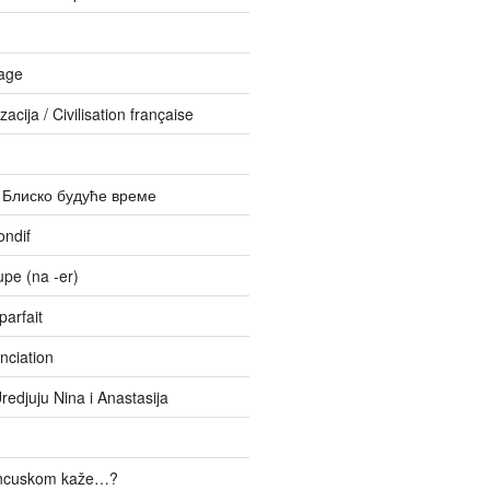
age
zacija / Civilisation française
– Блиско будуће време
ondif
upe (na -er)
parfait
nciation
Uredjuju Nina i Anastasija
ancuskom kaže…?