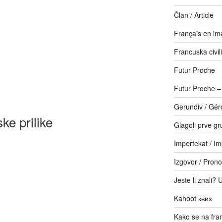
Član / Article
Français en im
Francuska civili
Futur Proche
Futur Proche 
Gerundiv / Gér
e prilike
Glagoli prve gr
Imperfekat / Im
Izgovor / Prono
Jeste li znali? 
Kahoot квиз
Kako se na fr