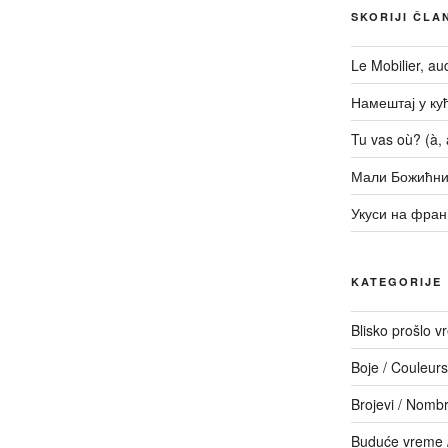
SKORIJI ČLA
Le Mobilier, a
Намештај у кући
Tu vas où? (à, a
Мали Божићни
Укуси на фран
KATEGORIJE
Blisko prošlo 
Boje / Couleurs
Brojevi / Nomb
Buduće vreme /