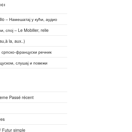
NCI
udio – Намешатај у кући, аудио
, спој – Le Mobilier, relie
u,à la, aux..)
 српско-француски речник
цуском, слушај и повежи
vreme Passé récent
res
 Futur simple