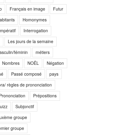
o
Français en image
Futur
abitants
Homonymes
Impératif
Interrogation
Les jours de la semaine
sculin/féminin
métiers
Nombres
NOËL
Négation
sé
Passé composé
pays
ora/ règles de prononciation
Prononciation
Prépositions
uizz
Subjonctif
euxème groupe
emier groupe