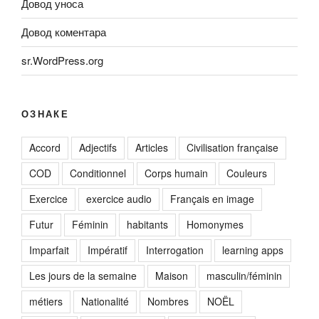
Довод уноса
Довод коментара
sr.WordPress.org
ОЗНАКЕ
Accord
Adjectifs
Articles
Civilisation française
COD
Conditionnel
Corps humain
Couleurs
Exercice
exercice audio
Français en image
Futur
Féminin
habitants
Homonymes
Imparfait
Impératif
Interrogation
learning apps
Les jours de la semaine
Maison
masculin/féminin
métiers
Nationalité
Nombres
NOËL