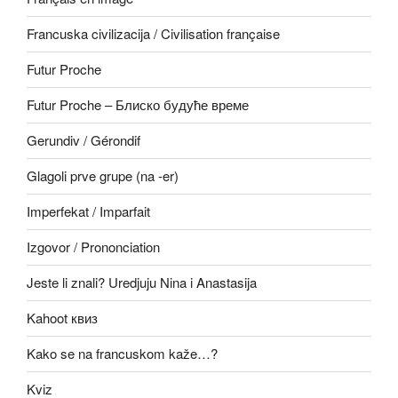
Francuska civilizacija / Civilisation française
Futur Proche
Futur Proche – Блиско будуће време
Gerundiv / Gérondif
Glagoli prve grupe (na -er)
Imperfekat / Imparfait
Izgovor / Prononciation
Jeste li znali? Uredjuju Nina i Anastasija
Kahoot квиз
Kako se na francuskom kaže…?
Kviz