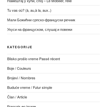
Намештај у кући, спој – Le Mobilier, relie
Tu vas où? (à, au,à la, aux..)
Мали Божићни српско-француски речник
Укуси на француском, слушај и повежи
KATEGORIJE
Blisko prošlo vreme Passé récent
Boje / Couleurs
Brojevi / Nombres
Buduće vreme / Futur simple
Član / Article
Français en image