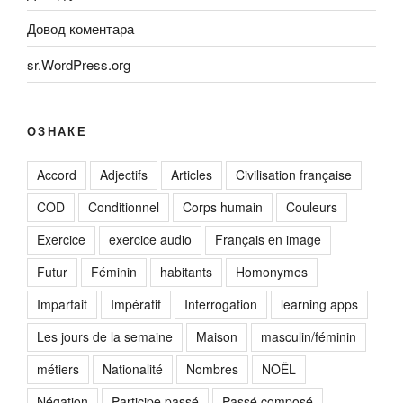
Довод коментара
sr.WordPress.org
ОЗНАКЕ
Accord
Adjectifs
Articles
Civilisation française
COD
Conditionnel
Corps humain
Couleurs
Exercice
exercice audio
Français en image
Futur
Féminin
habitants
Homonymes
Imparfait
Impératif
Interrogation
learning apps
Les jours de la semaine
Maison
masculin/féminin
métiers
Nationalité
Nombres
NOËL
Négation
Participe passé
Passé composé