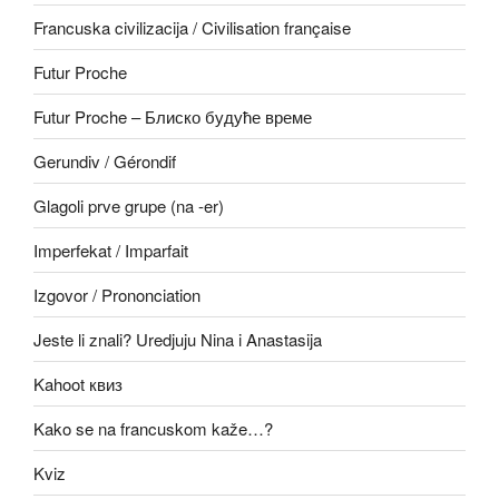
Francuska civilizacija / Civilisation française
Futur Proche
Futur Proche – Блиско будуће време
Gerundiv / Gérondif
Glagoli prve grupe (na -er)
Imperfekat / Imparfait
Izgovor / Prononciation
Jeste li znali? Uredjuju Nina i Anastasija
Kahoot квиз
Kako se na francuskom kaže…?
Kviz