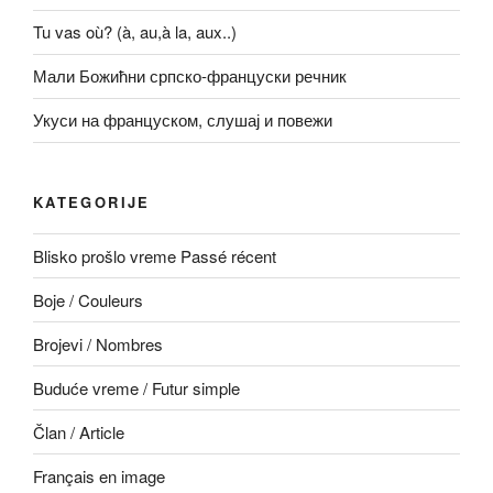
Tu vas où? (à, au,à la, aux..)
Мали Божићни српско-француски речник
Укуси на француском, слушај и повежи
KATEGORIJE
Blisko prošlo vreme Passé récent
Boje / Couleurs
Brojevi / Nombres
Buduće vreme / Futur simple
Član / Article
Français en image