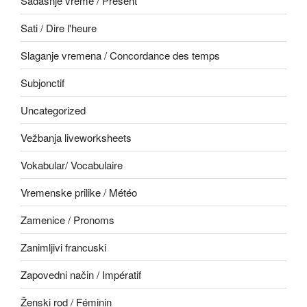
Sadašnje vreme / Présent
Sati / Dire l'heure
Slaganje vremena / Concordance des temps
Subjonctif
Uncategorized
Vežbanja liveworksheets
Vokabular/ Vocabulaire
Vremenske prilike / Météo
Zamenice / Pronoms
Zanimljivi francuski
Zapovedni način / Impératif
Ženski rod / Féminin