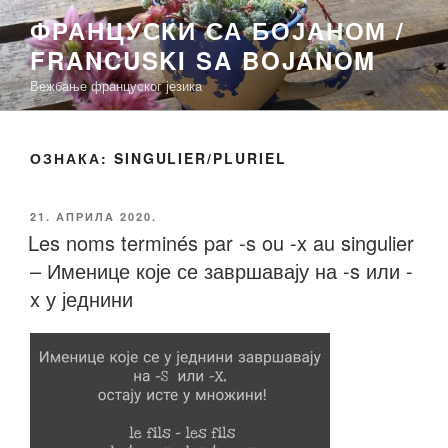
Скочи
ФРАНЦУСКИ СА БОЈАНОМ /
на
FRANCUSKI SA BOJANOM
садржај
Вежбање француског језика
ОЗНАКА:
SINGULIER/PLURIEL
ОБЈАВЉЕНО
21. АПРИЛА 2020.
Les noms terminés par -s ou -x au singulier
– Именице које се завршавају на -s или -
x у једнини