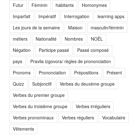
Futur
Féminin
habitants
Homonymes
Imparfait
Impératif
Interrogation
learning apps
Les jours de la semaine
Maison
masculin/féminin
métiers
Nationalité
Nombres
NOËL
Négation
Participe passé
Passé composé
pays
Pravila izgovora/ règles de prononciation
Pronoms
Prononciation
Prépositions
Présent
Quizz
Subjonctif
Verbes du deuxème groupe
Verbes du premier groupe
Verbes du troisième groupe
Verbes irréguliers
Verbes pronominaux
Verbes réguliers
Vocabulaire
Vêtements