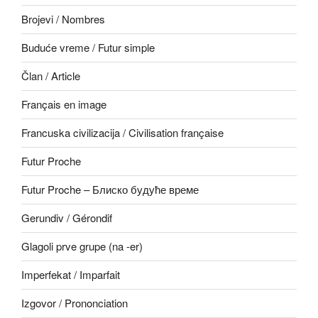
Brojevi / Nombres
Buduće vreme / Futur simple
Član / Article
Français en image
Francuska civilizacija / Civilisation française
Futur Proche
Futur Proche – Блиско будуће време
Gerundiv / Gérondif
Glagoli prve grupe (na -er)
Imperfekat / Imparfait
Izgovor / Prononciation