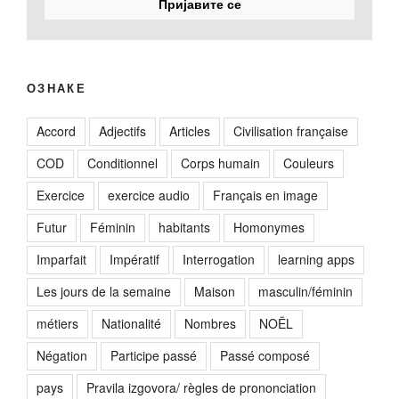
ОЗНАКЕ
Accord
Adjectifs
Articles
Civilisation française
COD
Conditionnel
Corps humain
Couleurs
Exercice
exercice audio
Français en image
Futur
Féminin
habitants
Homonymes
Imparfait
Impératif
Interrogation
learning apps
Les jours de la semaine
Maison
masculin/féminin
métiers
Nationalité
Nombres
NOËL
Négation
Participe passé
Passé composé
pays
Pravila izgovora/ règles de prononciation