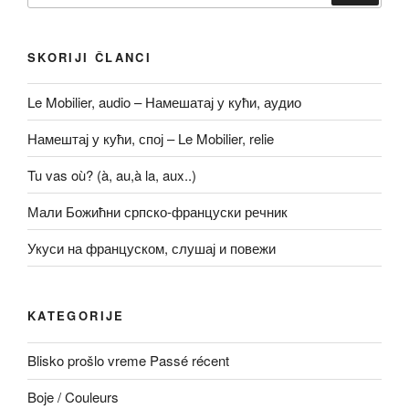
SKORIJI ČLANCI
Le Mobilier, audio – Намешатај у кући, аудио
Намештај у кући, спој – Le Mobilier, relie
Tu vas où? (à, au,à la, aux..)
Мали Божићни српско-француски речник
Укуси на француском, слушај и повежи
KATEGORIJE
Blisko prošlo vreme Passé récent
Boje / Couleurs