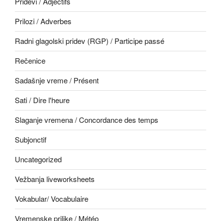
Pridevi / Adjectifs
Prilozi / Adverbes
Radni glagolski pridev (RGP) / Participe passé
Rečenice
Sadašnje vreme / Présent
Sati / Dire l'heure
Slaganje vremena / Concordance des temps
Subjonctif
Uncategorized
Vežbanja liveworksheets
Vokabular/ Vocabulaire
Vremenske prilike / Météo