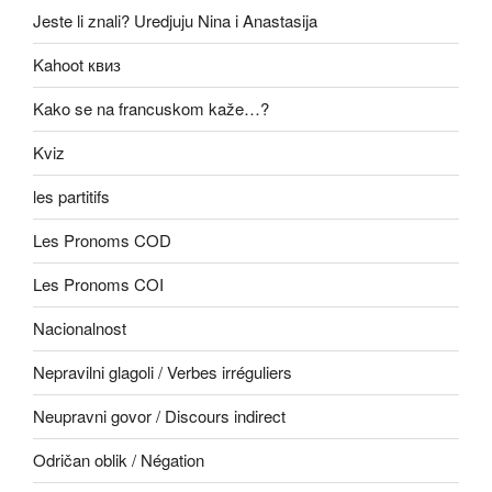
Jeste li znali? Uredjuju Nina i Anastasija
Kahoot квиз
Kako se na francuskom kaže…?
Kviz
les partitifs
Les Pronoms COD
Les Pronoms COI
Nacionalnost
Nepravilni glagoli / Verbes irréguliers
Neupravni govor / Discours indirect
Odričan oblik / Négation