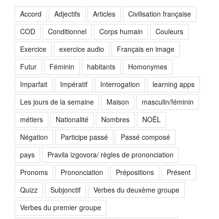
Accord
Adjectifs
Articles
Civilisation française
COD
Conditionnel
Corps humain
Couleurs
Exercice
exercice audio
Français en image
Futur
Féminin
habitants
Homonymes
Imparfait
Impératif
Interrogation
learning apps
Les jours de la semaine
Maison
masculin/féminin
métiers
Nationalité
Nombres
NOËL
Négation
Participe passé
Passé composé
pays
Pravila izgovora/ règles de prononciation
Pronoms
Prononciation
Prépositions
Présent
Quizz
Subjonctif
Verbes du deuxème groupe
Verbes du premier groupe