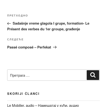
Кретање
Претходни
ПРЕТХОДНО
чланка
чланак
Sadašnje vreme glagola I grupe, formation- Le
Présent des verbes du 1er groupe, građenje
Следећи
СЛЕДЕЋЕ
чланак
Passé composé – Perfekat
Претрага
Претр
за:
SKORIJI ČLANCI
Le Mobilier, audio – Намешатај у кући, аудио