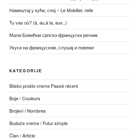
Намештај у кући, спој – Le Mobilier, relie
Tu vas où? (à, au,à la, aux..)
Мали Божићни српско-француски речник
Укуси на француском, слушај и повежи
KATEGORIJE
Blisko prošlo vreme Passé récent
Boje / Couleurs
Brojevi / Nombres
Buduće vreme / Futur simple
Član / Article