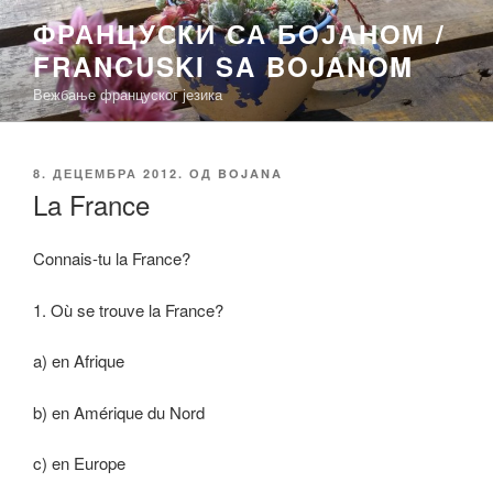
Скочи
ФРАНЦУСКИ СА БОЈАНОМ /
на
FRANCUSKI SA BOJANOM
садржај
Вежбање француског језика
ОБЈАВЉЕНО
8. ДЕЦЕМБРА 2012.
ОД
BOJANA
La France
Connais-tu la France?
1. Où se trouve la France?
a) en Afrique
b) en Amérique du Nord
c) en Europe