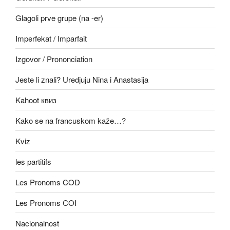
Glagoli prve grupe (na -er)
Imperfekat / Imparfait
Izgovor / Prononciation
Jeste li znali? Uredjuju Nina i Anastasija
Kahoot квиз
Kako se na francuskom kaže…?
Kviz
les partitifs
Les Pronoms COD
Les Pronoms COI
Nacionalnost