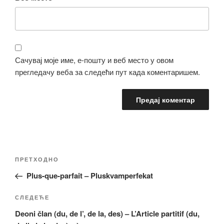
Сачувај моје име, е-пошту и веб место у овом
прегледачу веба за следећи пут када коментаришем.
Кретање
Претходни
ПРЕТХОДНО
чланка
чланак
Plus-que-parfait – Pluskvamperfekat
Следећи
СЛЕДЕЋЕ
чланак
Deoni član (du, de l’, de la, des) – L’Article partitif (du,