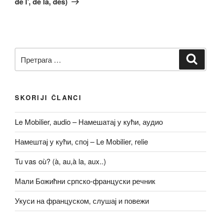
de l’, de la, des)
Претрага
Претр
за:
SKORIJI ČLANCI
Le Mobilier, audio – Намешатај у кући, аудио
Намештај у кући, спој – Le Mobilier, relie
Tu vas où? (à, au,à la, aux..)
Мали Божићни српско-француски речник
Укуси на француском, слушај и повежи