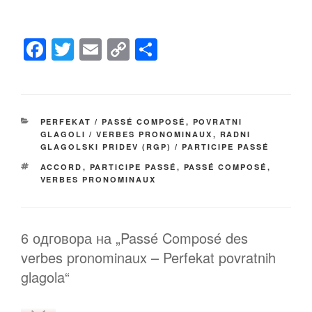
F
T
E
C
S
a
wi
m
o
h
c
tt
ail
p
ar
e
er
y
e
КАТЕГОРИЈЕ
PERFEKAT / PASSÉ COMPOSÉ
,
POVRATNI
b
Li
GLAGOLI / VERBES PRONOMINAUX
,
RADNI
GLAGOLSKI PRIDEV (RGP) / PARTICIPE PASSÉ
o
n
ОЗНАКЕ
ACCORD
,
PARTICIPE PASSÉ
,
PASSÉ COMPOSÉ
,
o
k
VERBES PRONOMINAUX
k
6 одговора на „Passé Composé des
verbes pronominaux – Perfekat povratnih
glagola“