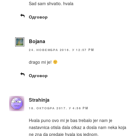
Sad sam shvatio. hvala
Одговор
Bojana
24. НОВЕМБРА 2016. У 12:57 PM
drago mi je!
Одговор
Strahinja
18. ОКТОБРА 2017. У 4:56 PM
Hvala puno ovo mi je bas trebalo jer nam je
nastavnica otisla dala otkaz a dosla nam neka koja
ne zna da predaje hvala jos jednom.