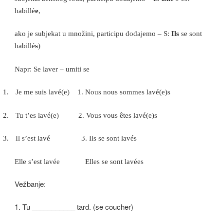
habillé
e
,
ako je subjekat u množini, participu dodajemo – S:
Ils
se sont
habillé
s
)
Napr: Se laver – umiti se
1.
Je me suis lavé(e) 1. Nous nous sommes lavé(e)s
2.
Tu t’es lavé(e) 2. Vous vous êtes lavé(e)s
3.
Il s’est lavé 3. Ils se sont lavés
Elle s’est lavée Elles se sont lavées
Vežbanje:
1. Tu ___________ tard. (se coucher)