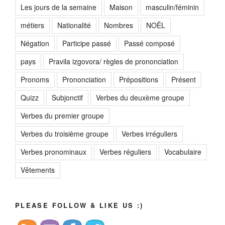
Les jours de la semaine
Maison
masculin/féminin
métiers
Nationalité
Nombres
NOËL
Négation
Participe passé
Passé composé
pays
Pravila izgovora/ règles de prononciation
Pronoms
Prononciation
Prépositions
Présent
Quizz
Subjonctif
Verbes du deuxème groupe
Verbes du premier groupe
Verbes du troisième groupe
Verbes irréguliers
Verbes pronominaux
Verbes réguliers
Vocabulaire
Vêtements
PLEASE FOLLOW & LIKE US :)