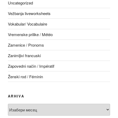
Uncategorized
Vežbanja liveworksheets
Vokabular/ Vocabulaire
Vremenske prilike / Météo
Zamenice / Pronoms
Zanimljivi francuski
Zapovedni način / Impératif
Ženski rod / Féminin
ARHIVA
Arhiva