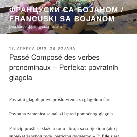
Скочи
ФРАНЦУСКИ СА БОЈАНОМ /
на
FRANCUSKI SA BOJANOM
садржај
Вежбање француског језика
ОБЈАВЉЕНО
17. АПРИЛА 2013.
ОД
BOJANA
Passé Composé des verbes
pronominaux – Perfekat povratnih
glagola
Povratni glagoli prave prošlo vreme sa glagolom
ê
tre.
Povratna zamenica se nalazi ispred pomoćnog glagola.
Particip prošli se slaže u rodu i broju sa subjektom (ako je
subjekat ženskog roda, participu dodajemo – E:
Elle
s’est