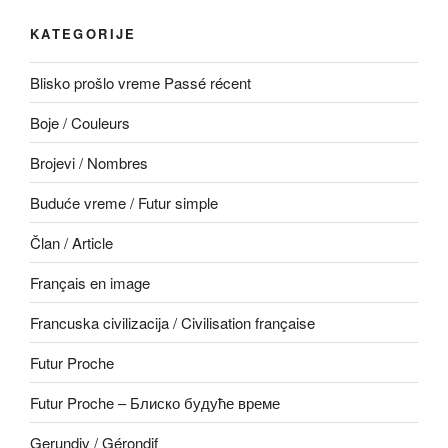
KATEGORIJE
Blisko prošlo vreme Passé récent
Boje / Couleurs
Brojevi / Nombres
Buduće vreme / Futur simple
Član / Article
Français en image
Francuska civilizacija / Civilisation française
Futur Proche
Futur Proche – Блиско будуће време
Gerundiv / Gérondif