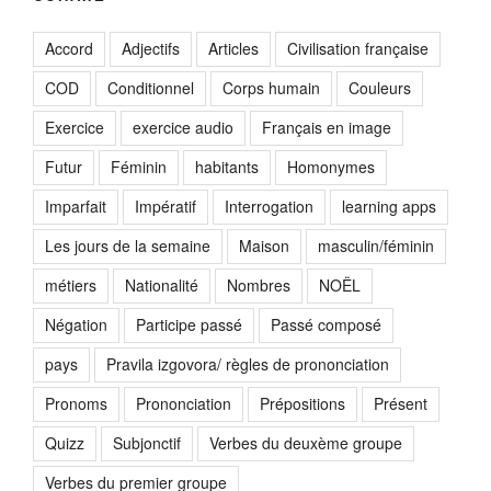
Accord
Adjectifs
Articles
Civilisation française
COD
Conditionnel
Corps humain
Couleurs
Exercice
exercice audio
Français en image
Futur
Féminin
habitants
Homonymes
Imparfait
Impératif
Interrogation
learning apps
Les jours de la semaine
Maison
masculin/féminin
métiers
Nationalité
Nombres
NOËL
Négation
Participe passé
Passé composé
pays
Pravila izgovora/ règles de prononciation
Pronoms
Prononciation
Prépositions
Présent
Quizz
Subjonctif
Verbes du deuxème groupe
Verbes du premier groupe