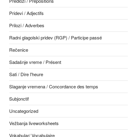
Predlozi / Prépositions
Pridevi / Adjectifs
Prilozi / Adverbes
Radni glagolski pridev (RGP) / Participe passé
Rečenice
Sadašnje vreme / Présent
Sati / Dire l'heure
Slaganje vremena / Concordance des temps
Subjonctif
Uncategorized
Vežbanja liveworksheets
Vokabular/ Vocabulaire