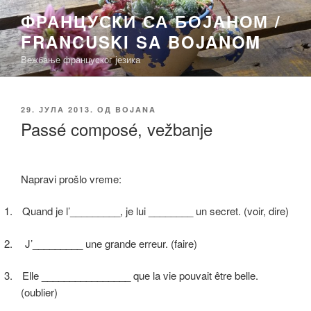
Скочи
ФРАНЦУСКИ СА БОЈАНОМ /
на
FRANCUSKI SA BOJANOM
садржај
Вежбање француског језика
ОБЈАВЉЕНО
29. ЈУЛА 2013.
ОД
BOJANA
Passé composé, vežbanje
Napravi prošlo vreme:
1.
Quand je l’_________, je lui ________ un secret. (voir, dire)
2.
J’_________ une grande erreur. (faire)
3.
Elle ________________ que la vie pouvait être belle.
(oublier)