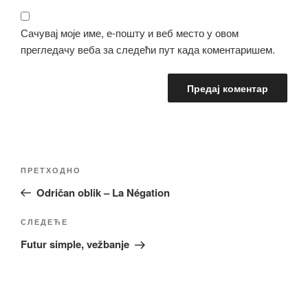
Сачувај моје име, е-пошту и веб место у овом
прегледачу веба за следећи пут када коментаришем.
Кретање
Претходни
ПРЕТХОДНО
чланка
чланак
Odričan oblik – La Négation
Следећи
СЛЕДЕЋЕ
чланак
Futur simple, vežbanje