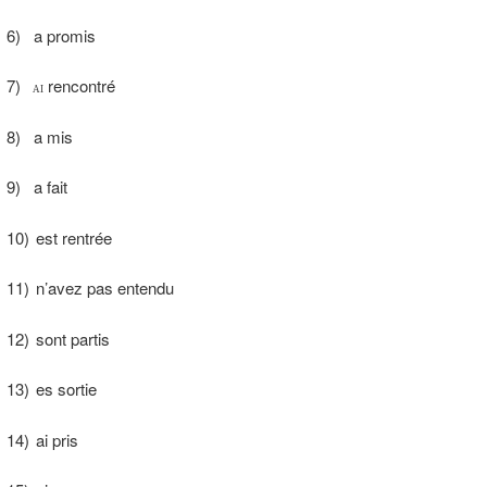
6)
a promis
7)
rencontré
AI
8)
a mis
9)
a fait
10)
est rentrée
11)
n’avez pas entendu
12)
sont partis
13)
es sortie
14)
ai pris