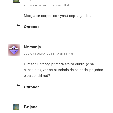
30. МАРТА 2017. У 5:01 PM
Можда си погрешно чула:) пертицип је dit
Одговор
Nemanja
20. ОКТОБРА 2014. У 2:51 PM
U resenju treceg primera stoji:a oublie (e sa
akcentom), zar ne bi trebalo da se doda jos jedno
e za zenski rod?
Одговор
Bojana