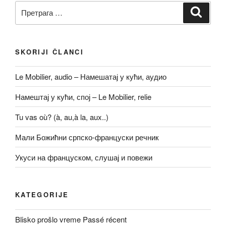
Претрага
Претр
за:
SKORIJI ČLANCI
Le Mobilier, audio – Намешатај у кући, аудио
Намештај у кући, спој – Le Mobilier, relie
Tu vas où? (à, au,à la, aux..)
Мали Божићни српско-француски речник
Укуси на француском, слушај и повежи
KATEGORIJE
Blisko prošlo vreme Passé récent