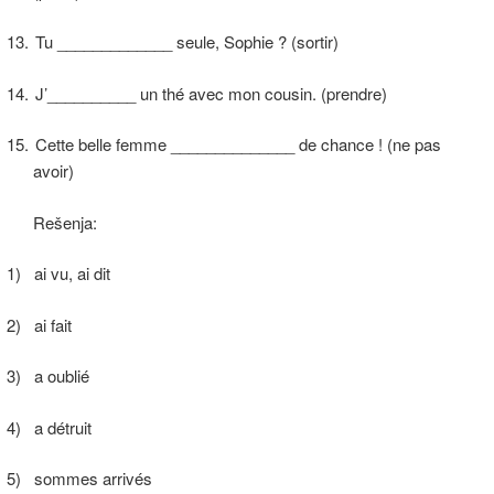
13.
Tu _____________ seule, Sophie ? (sortir)
14.
J’__________ un thé avec mon cousin. (prendre)
15.
Cette belle femme ______________ de chance ! (ne pas
avoir)
Rešenja:
1)
ai vu, ai dit
2)
ai fait
3)
a oublié
4)
a détruit
5)
sommes arrivés