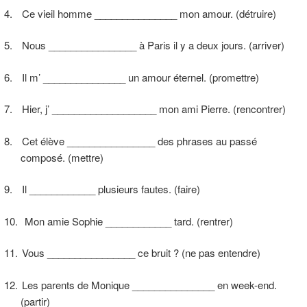
4.
Ce vieil homme _______________ mon amour. (détruire)
5.
Nous ________________ à Paris il y a deux jours. (arriver)
6.
Il m’ _______________ un amour éternel. (promettre)
7.
Hier, j’ ___________________ mon ami Pierre. (rencontrer)
8.
Cet élève ________________ des phrases au passé
composé. (mettre)
9.
Il ____________ plusieurs fautes. (faire)
10.
Mon amie Sophie ____________ tard. (rentrer)
11.
Vous ________________ ce bruit ? (ne pas entendre)
12.
Les parents de Monique _______________ en week-end.
(partir)