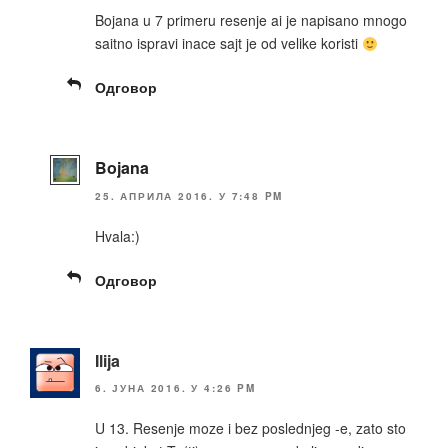
Bojana u 7 primeru resenje ai je napisano mnogo
saitno ispravi inace sajt je od velike koristi
Одговор
Bojana
25. АПРИЛА 2016. У 7:48 PM
Hvala:)
Одговор
Ilija
6. ЈУНА 2016. У 4:26 PM
U 13. Resenje moze i bez poslednjeg -e, zato sto