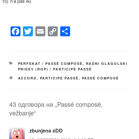
15)
n’a pas eu
F
T
E
C
S
a
wi
m
o
h
c
tt
ail
p
ar
e
er
y
e
КАТЕГОРИЈЕ
PERFEKAT / PASSÉ COMPOSÉ
,
RADNI GLAGOLSKI
b
Li
PRIDEV (RGP) / PARTICIPE PASSÉ
o
n
ОЗНАКЕ
ACCORD
,
PARTICIPE PASSÉ
,
PASSÉ COMPOSÉ
o
k
k
43 одговора на „Passé composé,
vežbanje“
zbunjena xDD