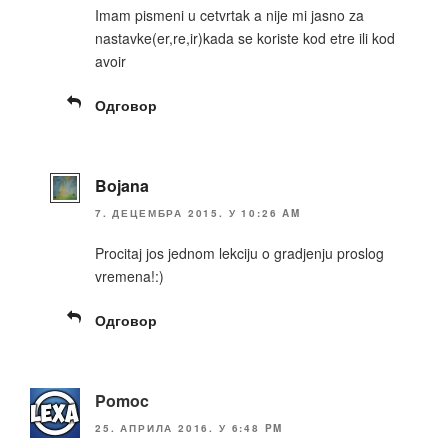
Imam pismeni u cetvrtak a nije mi jasno za
nastavke(er,re,ir)kada se koriste kod etre ili kod
avoir
Одговор
Bojana
7. ДЕЦЕМБРА 2015. У 10:26 AM
Procitaj jos jednom lekciju o gradjenju proslog
vremena!:)
Одговор
Pomoc
25. АПРИЛА 2016. У 6:48 PM