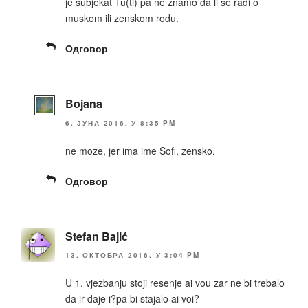
je subjekat Tu(ti) pa ne znamo da li se radi o
muskom ili zenskom rodu.
Одговор
Bojana
6. ЈУНА 2016. У 8:35 PM
ne moze, jer ima ime Sofi, zensko.
Одговор
Stefan Bajić
13. ОКТОБРА 2016. У 3:04 PM
U 1. vjezbanju stoji resenje ai vou zar ne bi trebalo
da ir daje i?pa bi stajalo ai voi?