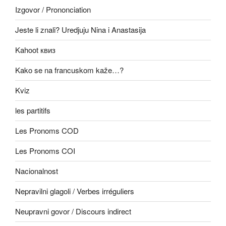
Izgovor / Prononciation
Jeste li znali? Uredjuju Nina i Anastasija
Kahoot квиз
Kako se na francuskom kaže…?
Kviz
les partitifs
Les Pronoms COD
Les Pronoms COI
Nacionalnost
Nepravilni glagoli / Verbes irréguliers
Neupravni govor / Discours indirect