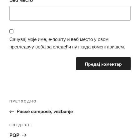
Сачувај моје име, е-пошту и веб место у овом
прегледачу веба за следећи пут када коментаришем.
Кретање
Претходни
ПРЕТХОДНО
чланка
чланак
Passé composé, vežbanje
Следећи
СЛЕДЕЋЕ
чланак
PQP