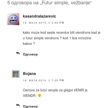
k
5 одговора на „Futur simple, vežbanje“
kasandralazarevic
18. МАЈА 2014. У 3:03 PM
kako moze kod seste recenice biti viendrons kad je
u futur simple vendrons ? kod 1 lica mnozine
kakoo ?
Одговор
Bojana
18. МАЈА 2014. У 7:25 PM
Osnova za futur simple za glagol VENIR je
VIENDR-
Одговор