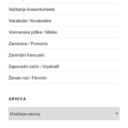
Vežbanja liveworksheets
Vokabular/ Vocabulaire
Vremenske prilike / Météo
Zamenice / Pronoms
Zanimljivi francuski
Zapovedni način / Impératif
Ženski rod / Féminin
ARHIVA
Arhiva