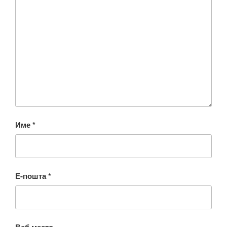
Име
*
Е-пошта
*
Веб место