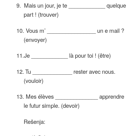
9.
Mais un jour, je te ____________ quelque
part ! (trouver)
10.
Vous m’ ________________ un e mail ?
(envoyer)
11.
Je ____________ là pour toi ! (être)
12.
Tu _____________ rester avec nous.
(vouloir)
13.
Mes élèves ______________ apprendre
le futur simple. (devoir)
Rešenja: