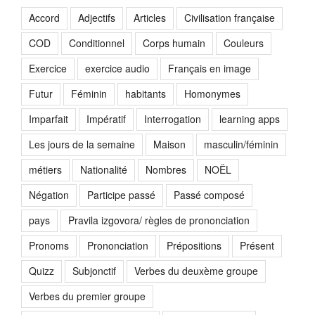
Accord
Adjectifs
Articles
Civilisation française
COD
Conditionnel
Corps humain
Couleurs
Exercice
exercice audio
Français en image
Futur
Féminin
habitants
Homonymes
Imparfait
Impératif
Interrogation
learning apps
Les jours de la semaine
Maison
masculin/féminin
métiers
Nationalité
Nombres
NOËL
Négation
Participe passé
Passé composé
pays
Pravila izgovora/ règles de prononciation
Pronoms
Prononciation
Prépositions
Présent
Quizz
Subjonctif
Verbes du deuxème groupe
Verbes du premier groupe