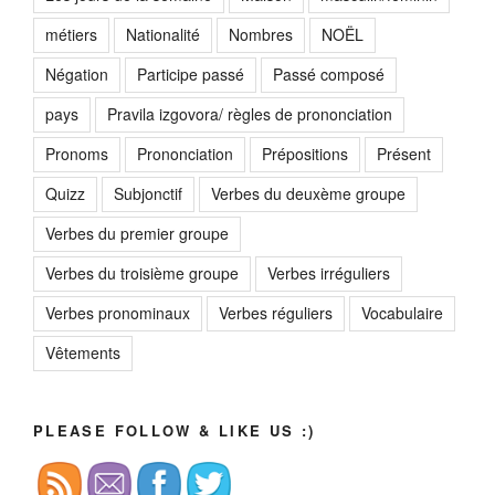
métiers
Nationalité
Nombres
NOËL
Négation
Participe passé
Passé composé
pays
Pravila izgovora/ règles de prononciation
Pronoms
Prononciation
Prépositions
Présent
Quizz
Subjonctif
Verbes du deuxème groupe
Verbes du premier groupe
Verbes du troisième groupe
Verbes irréguliers
Verbes pronominaux
Verbes réguliers
Vocabulaire
Vêtements
PLEASE FOLLOW & LIKE US :)