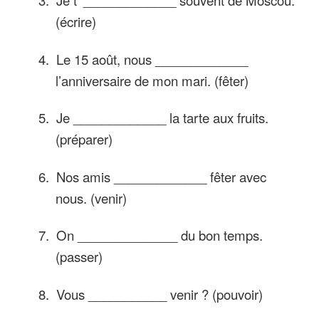
3.
Je t’ _____________ souvent de Moscou.
(écrire)
4.
Le 15 ao
û
t, nous _____________
l’anniversaire de mon mari. (fêter)
5.
Je _____________ la tarte aux fruits.
(préparer)
6.
Nos amis _____________ fêter avec
nous. (venir)
7.
On ______________ du bon temps.
(passer)
8.
Vous ___________ venir ? (pouvoir)