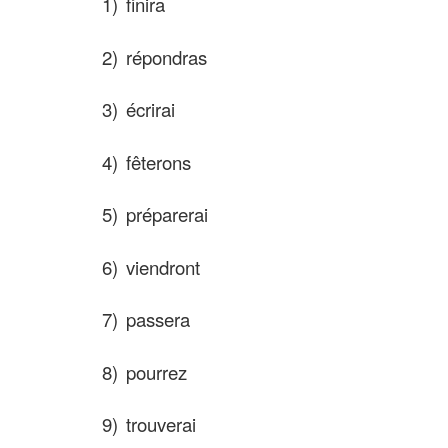
1)
finira
2)
répondras
3)
écrirai
4)
f
ê
terons
5)
préparerai
6)
viendront
7)
passera
8)
pourrez
9)
trouverai