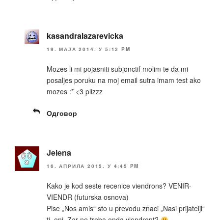
kasandralazarevicka
19. МАЈА 2014. У 5:12 PM
Mozes li mi pojasniti subjonctif molim te da mi
posaljes poruku na moj email sutra imam test ako
mozes :* <3 plizzz
Одговор
Jelena
16. АПРИЛА 2015. У 4:45 PM
Kako je kod seste recenice viendrons? VENIR-
VIENDR (futurska osnova)
Pise „Nos amis“ sto u prevodu znaci „Nasi prijatelji“
tj. oni. Zar ne treba onda viendront?