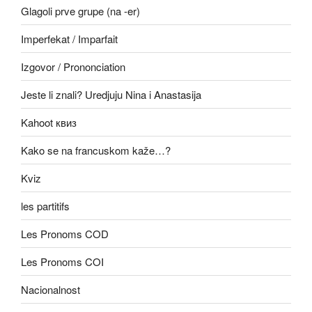
Glagoli prve grupe (na -er)
Imperfekat / Imparfait
Izgovor / Prononciation
Jeste li znali? Uredjuju Nina i Anastasija
Kahoot квиз
Kako se na francuskom kaže…?
Kviz
les partitifs
Les Pronoms COD
Les Pronoms COI
Nacionalnost