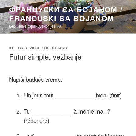
Скочи
ФРАНЦУСКИ СА БОЈАНОМ /
на
FRANCUSKI SA BOJANOM
садржај
Вежбање француског језика
ОБЈАВЉЕНО
31. ЈУЛА 2013.
ОД
BOJANA
Futur simple, vežbanje
Napiši buduće vreme:
1.
Un jour, tout _____________ bien. (finir)
2.
Tu _____________ à mon e mail ?
(répondre)