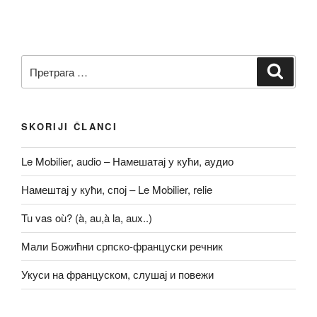
Претрага
Претр
за:
SKORIJI ČLANCI
Le Mobilier, audio – Намешатај у кући, аудио
Намештај у кући, спој – Le Mobilier, relie
Tu vas où? (à, au,à la, aux..)
Мали Божићни српско-француски речник
Укуси на француском, слушај и повежи