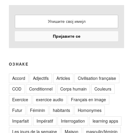
ОЗНАКЕ
Accord
Adjectifs
Articles
Civilisation française
COD
Conditionnel
Corps humain
Couleurs
Exercice
exercice audio
Français en image
Futur
Féminin
habitants
Homonymes
Imparfait
Impératif
Interrogation
learning apps
Les jours de la semaine
Maison
masculin/féminin