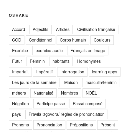
ОЗНАКЕ
Accord
Adjectifs
Articles
Civilisation française
COD
Conditionnel
Corps humain
Couleurs
Exercice
exercice audio
Français en image
Futur
Féminin
habitants
Homonymes
Imparfait
Impératif
Interrogation
learning apps
Les jours de la semaine
Maison
masculin/féminin
métiers
Nationalité
Nombres
NOËL
Négation
Participe passé
Passé composé
pays
Pravila izgovora/ règles de prononciation
Pronoms
Prononciation
Prépositions
Présent