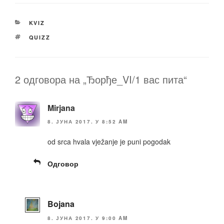
c
tt
ail
p
ar
e
er
y
e
КАТЕГОРИЈЕ
KVIZ
b
Li
ОЗНАКЕ
QUIZZ
o
n
o
k
k
2 одговора на „Ђорђе_VI/1 вас пита“
Mirjana
8. ЈУНА 2017. У 8:52 AM
od srca hvala vježanje je puni pogodak
Одговор
Bojana
8. ЈУНА 2017. У 9:00 AM