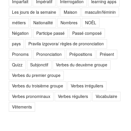
Imparfait
Impératif
Interrogation
learning apps
Les jours de la semaine
Maison
masculin/féminin
métiers
Nationalité
Nombres
NOËL
Négation
Participe passé
Passé composé
pays
Pravila izgovora/ règles de prononciation
Pronoms
Prononciation
Prépositions
Présent
Quizz
Subjonctif
Verbes du deuxème groupe
Verbes du premier groupe
Verbes du troisième groupe
Verbes irréguliers
Verbes pronominaux
Verbes réguliers
Vocabulaire
Vêtements