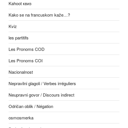
Kahoot квиз
Kako se na francuskom kaže…?
Kviz
les partitifs
Les Pronoms COD
Les Pronoms COI
Nacionalnost
Nepravilni glagoli / Verbes irréguliers
Neupravni govor / Discours indirect
Odričan oblik / Négation
osmosmerka