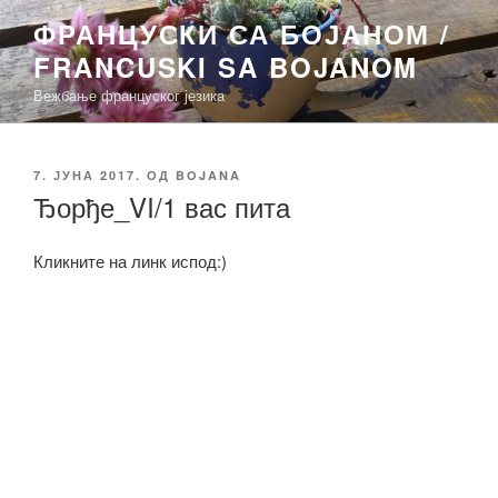
Скочи
ФРАНЦУСКИ СА БОЈАНОМ /
на
FRANCUSKI SA BOJANOM
садржај
Вежбање француског језика
ОБЈАВЉЕНО
7. ЈУНА 2017.
ОД
BOJANA
Ђорђе_VI/1 вас пита
Кликните на линк испод:)