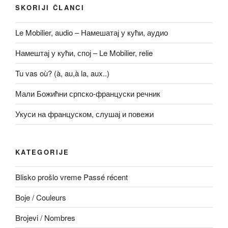
SKORIJI ČLANCI
Le Mobilier, audio – Намешатај у кући, аудио
Намештај у кући, спој – Le Mobilier, relie
Tu vas où? (à, au,à la, aux..)
Мали Божићни српско-француски речник
Укуси на француском, слушај и повежи
KATEGORIJE
Blisko prošlo vreme Passé récent
Boje / Couleurs
Brojevi / Nombres