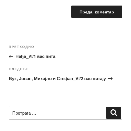
Кретање
Претходни
ПРЕТХОДНО
чланка
чланак
Нађа_VI/1 вас пита
Следећи
СЛЕДЕЋЕ
чланак
Вук, Јован, Михајло и Стефан_VI/2 вас питају
Претрага
Претр
за: