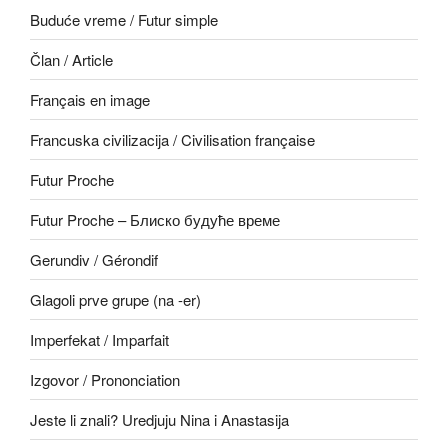
Buduće vreme / Futur simple
Član / Article
Français en image
Francuska civilizacija / Civilisation française
Futur Proche
Futur Proche – Блиско будуће време
Gerundiv / Gérondif
Glagoli prve grupe (na -er)
Imperfekat / Imparfait
Izgovor / Prononciation
Jeste li znali? Uredjuju Nina i Anastasija