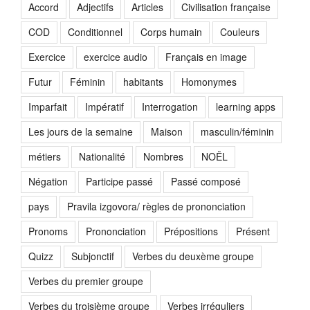
Accord
Adjectifs
Articles
Civilisation française
COD
Conditionnel
Corps humain
Couleurs
Exercice
exercice audio
Français en image
Futur
Féminin
habitants
Homonymes
Imparfait
Impératif
Interrogation
learning apps
Les jours de la semaine
Maison
masculin/féminin
métiers
Nationalité
Nombres
NOËL
Négation
Participe passé
Passé composé
pays
Pravila izgovora/ règles de prononciation
Pronoms
Prononciation
Prépositions
Présent
Quizz
Subjonctif
Verbes du deuxème groupe
Verbes du premier groupe
Verbes du troisième groupe
Verbes irréguliers