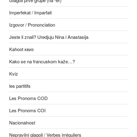
Glagoli prve grupe (na -er)
Imperfekat / Imparfait
Izgovor / Prononciation
Jeste li znali? Uredjuju Nina i Anastasija
Kahoot квиз
Kako se na francuskom kaže…?
Kviz
les partitifs
Les Pronoms COD
Les Pronoms COI
Nacionalnost
Nepravilni glagoli / Verbes irréguliers