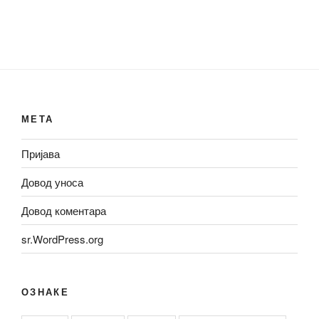
МЕТА
Пријава
Довод уноса
Довод коментара
sr.WordPress.org
ОЗНАКЕ