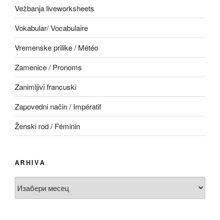
Vežbanja liveworksheets
Vokabular/ Vocabulaire
Vremenske prilike / Météo
Zamenice / Pronoms
Zanimljivi francuski
Zapovedni način / Impératif
Ženski rod / Féminin
ARHIVA
Arhiva