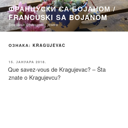
Скочи
ФРАНЦУСКИ СА БОЈАНОМ /
на
FRANCUSKI SA BOJANOM
садржај
Вежбање француског језика
ОЗНАКА:
KRAGUJEVAC
ОБЈАВЉЕНО
15. ЈАНУАРА 2018.
Que savez-vous de Kragujevac? – Šta
znate o Kragujevcu?