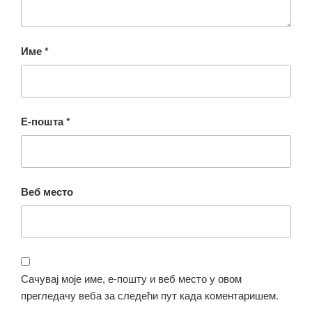
Име
*
Е-пошта
*
Веб место
Сачувај моје име, е-пошту и веб место у овом
прегледачу веба за следећи пут када коментаришем.