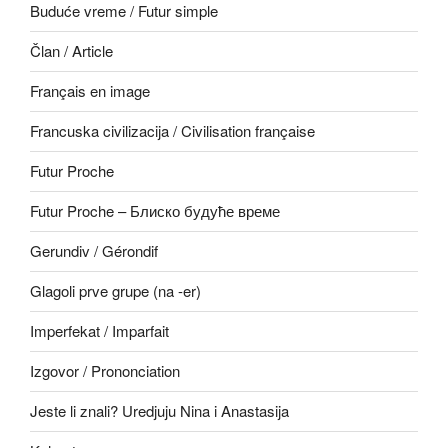
Buduće vreme / Futur simple
Član / Article
Français en image
Francuska civilizacija / Civilisation française
Futur Proche
Futur Proche – Блиско будуће време
Gerundiv / Gérondif
Glagoli prve grupe (na -er)
Imperfekat / Imparfait
Izgovor / Prononciation
Jeste li znali? Uredjuju Nina i Anastasija