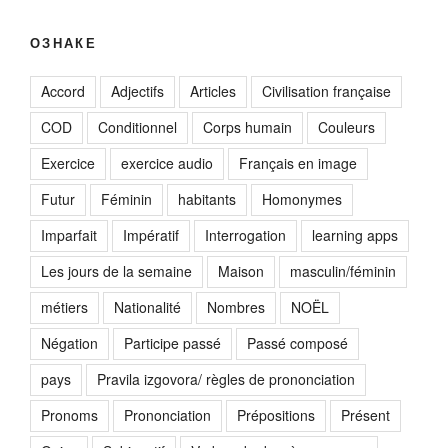
ОЗНАКЕ
Accord
Adjectifs
Articles
Civilisation française
COD
Conditionnel
Corps humain
Couleurs
Exercice
exercice audio
Français en image
Futur
Féminin
habitants
Homonymes
Imparfait
Impératif
Interrogation
learning apps
Les jours de la semaine
Maison
masculin/féminin
métiers
Nationalité
Nombres
NOËL
Négation
Participe passé
Passé composé
pays
Pravila izgovora/ règles de prononciation
Pronoms
Prononciation
Prépositions
Présent