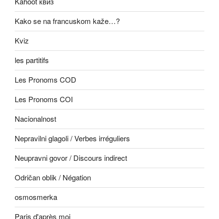
Kahoot квиз
Kako se na francuskom kaže…?
Kviz
les partitifs
Les Pronoms COD
Les Pronoms COI
Nacionalnost
Nepravilni glagoli / Verbes irréguliers
Neupravni govor / Discours indirect
Odričan oblik / Négation
osmosmerka
Paris d'après moi