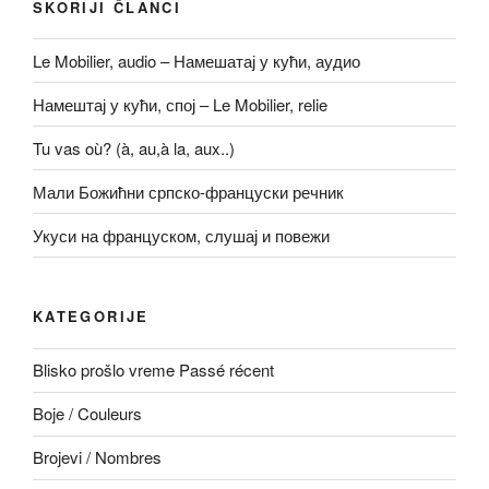
SKORIJI ČLANCI
Le Mobilier, audio – Намешатај у кући, аудио
Намештај у кући, спој – Le Mobilier, relie
Tu vas où? (à, au,à la, aux..)
Мали Божићни српско-француски речник
Укуси на француском, слушај и повежи
KATEGORIJE
Blisko prošlo vreme Passé récent
Boje / Couleurs
Brojevi / Nombres