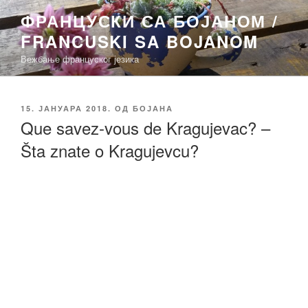
Скочи
ФРАНЦУСКИ СА БОЈАНОМ /
на
FRANCUSKI SA BOJANOM
садржај
Вежбање француског језика
ОБЈАВЉЕНО
15. ЈАНУАРА 2018.
ОД
БОЈАНА
Que savez-vous de Kragujevac? –
Šta znate o Kragujevcu?