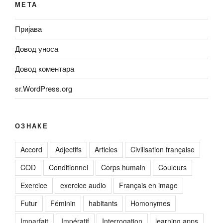
МЕТА
Пријава
Довод уноса
Довод коментара
sr.WordPress.org
ОЗНАКЕ
Accord
Adjectifs
Articles
Civilisation française
COD
Conditionnel
Corps humain
Couleurs
Exercice
exercice audio
Français en image
Futur
Féminin
habitants
Homonymes
Imparfait
Impératif
Interrogation
learning apps