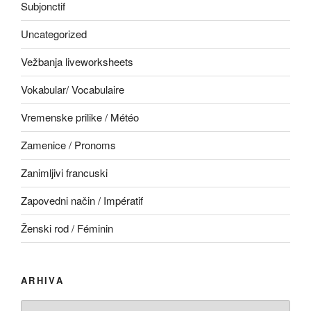
Subjonctif
Uncategorized
Vežbanja liveworksheets
Vokabular/ Vocabulaire
Vremenske prilike / Météo
Zamenice / Pronoms
Zanimljivi francuski
Zapovedni način / Impératif
Ženski rod / Féminin
ARHIVA
Arhiva