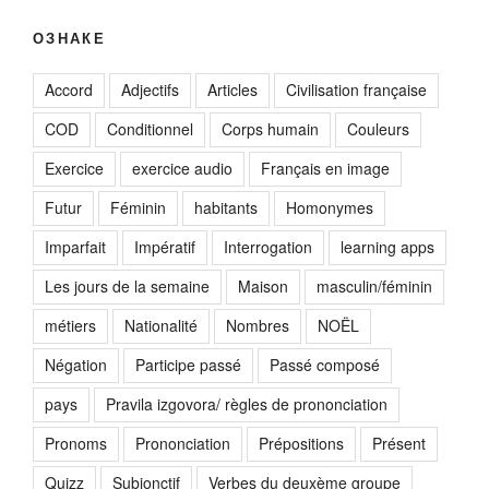
ОЗНАКЕ
Accord
Adjectifs
Articles
Civilisation française
COD
Conditionnel
Corps humain
Couleurs
Exercice
exercice audio
Français en image
Futur
Féminin
habitants
Homonymes
Imparfait
Impératif
Interrogation
learning apps
Les jours de la semaine
Maison
masculin/féminin
métiers
Nationalité
Nombres
NOËL
Négation
Participe passé
Passé composé
pays
Pravila izgovora/ règles de prononciation
Pronoms
Prononciation
Prépositions
Présent
Quizz
Subjonctif
Verbes du deuxème groupe