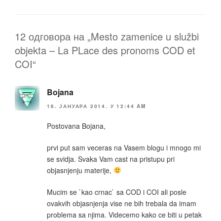
o
k
k
12 одговора на „Mesto zamenice u službi
objekta – La PLace des pronoms COD et
COI“
Bojana
16. ЈАНУАРА 2014. У 12:44 AM
Postovana Bojana,
prvi put sam veceras na Vasem blogu i mnogo mi
se svidja. Svaka Vam cast na pristupu pri
objasnjenju materije,
Mucim se `kao crnac` sa COD i COI ali posle
ovakvih objasnjenja vise ne bih trebala da imam
problema sa njima. Videcemo kako ce biti u petak