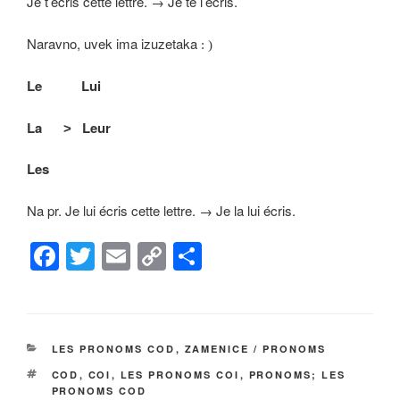
Je t’écris cette lettre. → Je te l’écris.
Naravno, uvek ima izuzetaka
: )
Le Lui
La
˃ Leur
Les
Na pr. Je lui écris cette lettre. → Je la lui écris.
F
T
E
C
S
a
wi
m
o
h
c
tt
ail
p
ar
e
er
y
e
КАТЕГОРИЈЕ
LES PRONOMS COD
,
ZAMENICE / PRONOMS
b
Li
ОЗНАКЕ
COD
,
COI
,
LES PRONOMS COI
,
PRONOMS; LES
o
n
PRONOMS COD