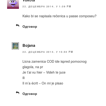
22. ДЕЦЕМБРА 2014. У 1:39 PM
Kako bi se napisala rečenica u passe composeu?
Одговор
Bojana
22. ДЕЦЕМБРА 2014. У 10:54 PM
Licna zamenica COD ide ispred pomocnog
glagola, na pr
Je t’ai vu hier – Videh te juce
ili
Il m’a écrit – On mi je pisao
Одговор