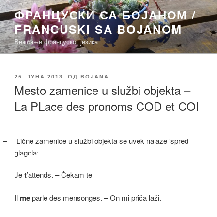
Скочи
ФРАНЦУСКИ СА БОЈАНОМ /
на
FRANCUSKI SA BOJANOM
садржај
Вежбање француског језика
ОБЈАВЉЕНО
25. ЈУНА 2013.
ОД
BOJANA
Mesto zamenice u službi objekta –
La PLace des pronoms COD et COI
–
Lične zamenice u službi objekta se uvek nalaze ispred
glagola:
Je
t
’attends. – Čekam te.
Il
me
parle des mensonges. – On mi priča laži.