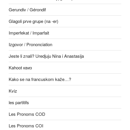
Gerundiv / Gérondif
Glagoli prve grupe (na -er)
Imperfekat / Imparfait
Izgovor / Prononciation
Jeste li znali? Uredjuju Nina i Anastasija
Kahoot квиз
Kako se na francuskom kaže…?
Kviz
les partitifs
Les Pronoms COD
Les Pronoms COI