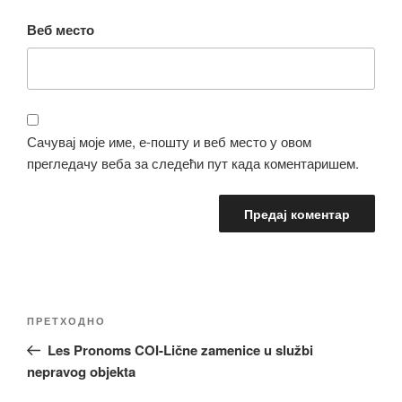
Веб место
Сачувај моје име, е-пошту и веб место у овом
прегледачу веба за следећи пут када коментаришем.
Кретање
Претходни
ПРЕТХОДНО
чланка
чланак
Les Pronoms COI-Lične zamenice u službi
nepravog objekta