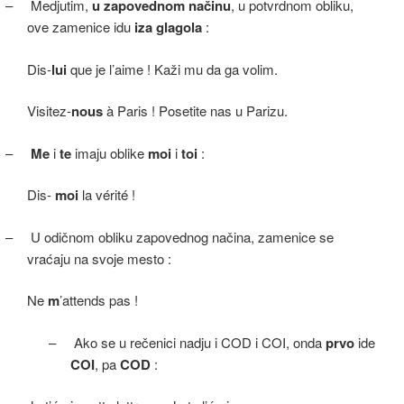
–
Medjutim,
u
zapovednom načinu
, u potvrdnom obliku,
ove zamenice idu
iza glagola
:
Dis-
lui
que je l’aime ! Kaži mu da ga volim.
Visitez-
nous
à Paris ! Posetite nas u Parizu.
–
Me
i
te
imaju oblike
moi
i
toi
:
Dis-
moi
la vérité !
–
U odičnom obliku zapovednog načina, zamenice se
vraćaju na svoje mesto :
Ne
m
’attends pas !
–
Ako se u rečenici nadju i COD i COI, onda
prvo
ide
COI
, pa
COD
: