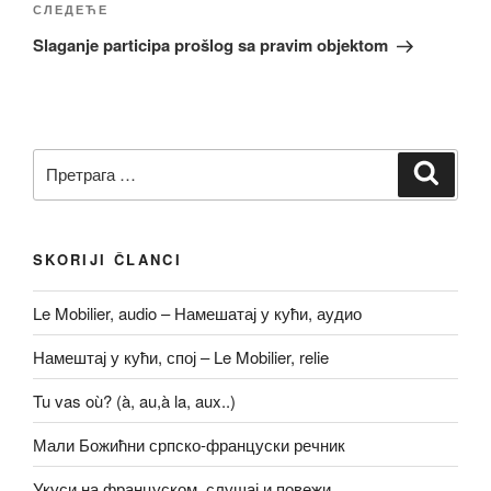
Следећи
СЛЕДЕЋЕ
чланак
Slaganje participa prošlog sa pravim objektom
Претрага
Претр
за:
SKORIJI ČLANCI
Le Mobilier, audio – Намешатај у кући, аудио
Намештај у кући, спој – Le Mobilier, relie
Tu vas où? (à, au,à la, aux..)
Мали Божићни српско-француски речник
Укуси на француском, слушај и повежи