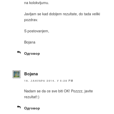
na kolokvijumu.
Javljam se kad dobijem rezultate, do tada veliki
pozdrav.
S postovanjem,
Bojana
Одговор
Bojana
16. ЈАНУАРА 2014. У 5:28 PM
Nadam se da ce sve biti OK! Pozzzz, javite
rezultat!:)
Одговор