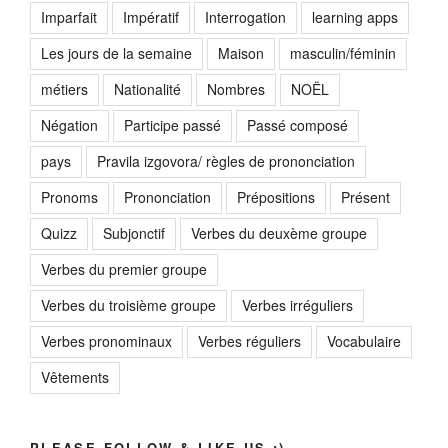
Imparfait
Impératif
Interrogation
learning apps
Les jours de la semaine
Maison
masculin/féminin
métiers
Nationalité
Nombres
NOËL
Négation
Participe passé
Passé composé
pays
Pravila izgovora/ règles de prononciation
Pronoms
Prononciation
Prépositions
Présent
Quizz
Subjonctif
Verbes du deuxème groupe
Verbes du premier groupe
Verbes du troisième groupe
Verbes irréguliers
Verbes pronominaux
Verbes réguliers
Vocabulaire
Vêtements
PLEASE FOLLOW & LIKE US :)