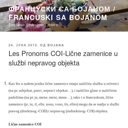
Скочи
ФРАНЦУСКИ СА БОЈАНОМ /
на
FRANCUSKI SA BOJANOM
садржај
Вежбање француског језика
ОБЈАВЉЕНО
24. ЈУНА 2013.
ОД
BOJANA
Les Pronoms COI-Lične zamenice u
službi nepravog objekta
Kao što u našem jeziku lične zamenice imaju različitu službu u rečenici
(na pr. subjekat, pravi, nepravi objekat…), i različito glase u različitim
padežima (na pr. ja, mene, meni, mene…), tako i u francuskom, lične
zamenice (je, tu, il, elle, nous, vous, ils, elles) mogu da se nadju u službi
pravog (direktnog -COD) i nepravog (indirektnog- COI) objekta.
Lične zamenice COI