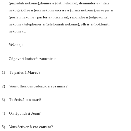
(pripadati nekome),
donner à
(dati nekome),
demander à
(pitati
nekoga),
dire à
(reći nekome),
écrire à
(pisati nekome),
envoyer à
(poslati nekome),
parler à
(pričati sa),
répondre à
(odgovoriti
nekome),
téléphoner à
(telefonirati nekome),
offrir à
(pokloniti
nekome)…
Vežbanje:
Odgovori koristeći
zamenicu
:
1)
Tu parles
à Marco
?
2)
Vous offrez des cadeaux
à vos amis
?
3)
Tu écris
à ton mari
?
4)
On réponds
à Jean
?
5)
Vous écrivez
à vos cousins
?