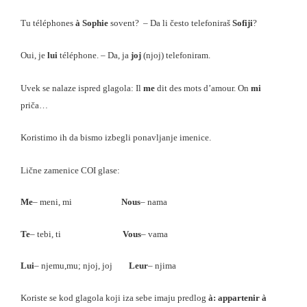
Tu téléphones
à Sophie
sovent? – Da li često telefoniraš
Sofiji
?
Oui, je
lui
téléphone. – Da, ja
joj
(njoj) telefoniram.
Uvek se nalaze ispred glagola: Il
me
dit des mots d’
amour. On
mi
priča…
Koristimo ih da bismo izbegli ponavljanje
imenice
.
Lične zamenice COI glase:
Me
– meni, mi
Nous
– nama
Te
– tebi, ti
Vous
– vama
Lui
– njemu,mu; njoj, joj
Leur
– njima
Koriste se kod glagola koji iza sebe imaju predlog
à: appartenir à