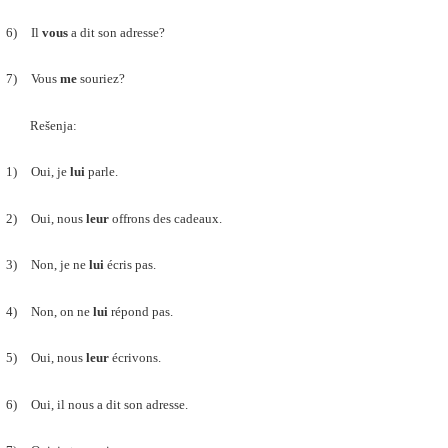
6)
Il
vous
a dit son adresse?
7)
Vous
me
souriez?
Rešenja:
1)
Oui, je
lui
parle.
2)
Oui, nous
leur
offrons des cadeaux.
3)
Non, je ne
lui
écris pas.
4)
Non, on ne
lui
répond pas.
5)
Oui, nous
leur
écrivons.
6)
Oui, il nous a dit son adresse.