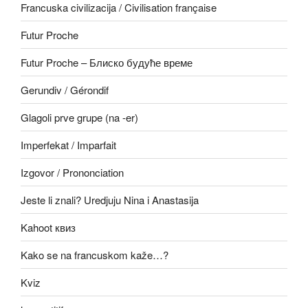
Francuska civilizacija / Civilisation française
Futur Proche
Futur Proche – Блиско будуће време
Gerundiv / Gérondif
Glagoli prve grupe (na -er)
Imperfekat / Imparfait
Izgovor / Prononciation
Jeste li znali? Uredjuju Nina i Anastasija
Kahoot квиз
Kako se na francuskom kaže…?
Kviz