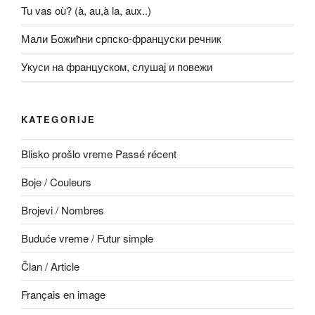
Tu vas où? (à, au,à la, aux..)
Мали Божићни српско-француски речник
Укуси на француском, слушај и повежи
KATEGORIJE
Blisko prošlo vreme Passé récent
Boje / Couleurs
Brojevi / Nombres
Buduće vreme / Futur simple
Član / Article
Français en image