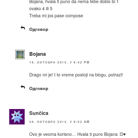
Bojana, hvala ti puno da nema tebe dobio bi 1
ovako 4 ili 5
Treba mi jos pase compose
Одговор
Bojana
18. ОКТОБРА 2013. У 6:42 PM
Drago mi je! I to vreme postoji na blogu, potrazi!
Одговор
Sunčica
26. ОКТОБРА 2013. У 9:02 AM
Ovo je veoma korisno… Hvala ti puno Bojana :D♥