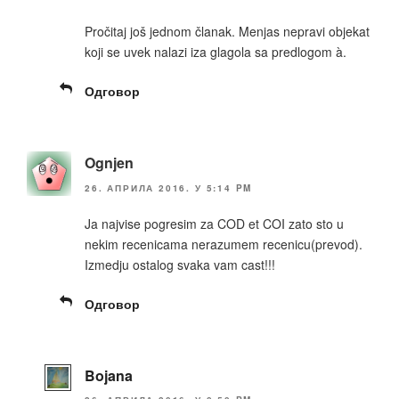
Pročitaj još jednom članak. Menjas nepravi objekat
koji se uvek nalazi iza glagola sa predlogom à.
Одговор
Ognjen
26. АПРИЛА 2016. У 5:14 PM
Ja najvise pogresim za COD et COI zato sto u
nekim recenicama nerazumem recenicu(prevod).
Izmedju ostalog svaka vam cast!!!
Одговор
Bojana