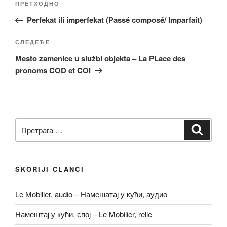
Претходни
ПРЕТХОДНО
чланка
чланак
Perfekat ili imperfekat (Passé composé/ Imparfait)
Следећи
СЛЕДЕЋЕ
чланак
Mesto zamenice u službi objekta – La PLace des
pronoms COD et COI
Претрага
Претр
за:
SKORIJI ČLANCI
Le Mobilier, audio – Намешатај у кући, аудио
Намештај у кући, спој – Le Mobilier, relie